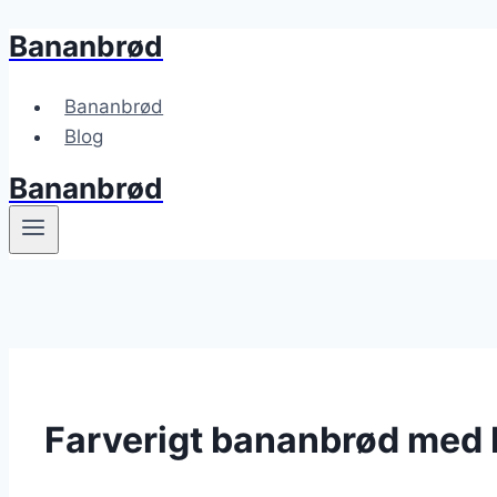
Bananbrød
Fortsæt
til
indhold
Bananbrød
Blog
Bananbrød
Farverigt bananbrød med