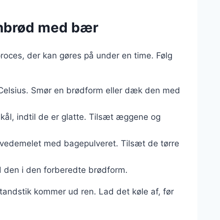
anbrød med bær
roces, der kan gøres på under en time. Følg
r Celsius. Smør en brødform eller dæk den med
l, indtil de er glatte. Tilsæt æggene og
 hvedemelet med bagepulveret. Tilsæt de tørre
d den i den forberedte brødform.
n tandstik kommer ud ren. Lad det køle af, før