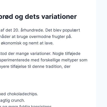
rød og dets variationer
 af det 20. århundrede. Det blev populært
 måder at bruge overmodne frugter på.
e økonomisk og nemt at lave.
stod der mange variationer. Nogle tilføjede
ksperimenterede med forskellige meltyper som
e tilføjelse til denne tradition, der
med chokoladechips.
eagtig crunch.
e og mere fyldig konsistens.