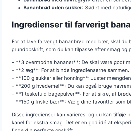
Bananbrød uden sukker
: Sødet med naturlig
Ingredienser til farverigt ba
For at lave farverigt bananbrød med bær, skal du 
grundopskrift, som du kan tilpasse efter smag og 
– **3 overmodne bananer**: De skal være godt mos
– **2 æg**: For at binde ingredienserne sammen.
– **100 g sukker eller honning**: Juster mængden 
– **200 g hvedemel**: Du kan også bruge havremel
– **1 teskefuld bagepulver**: For at sikre, at brød
– **150 g friske bær**: Vælg dine favoritter som b
Disse ingredienser kan varieres, og du kan tilføje
kanel for ekstra smag. Det er en god idé at eksper
finde din perfekte opskrift.