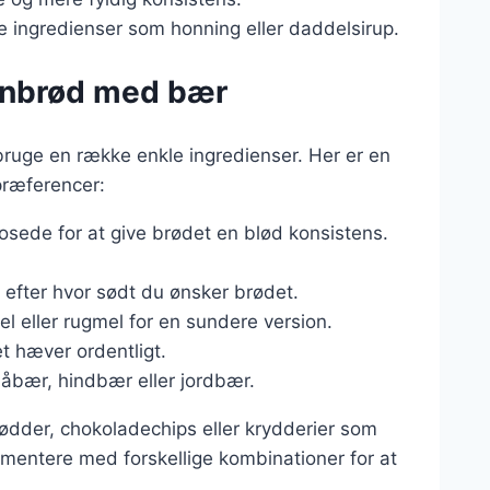
e ingredienser som honning eller daddelsirup.
nanbrød med bær
bruge en række enkle ingredienser. Her er en
præferencer:
ede for at give brødet en blød konsistens.
efter hvor sødt du ønsker brødet.
 eller rugmel for en sundere version.
et hæver ordentligt.
låbær, hindbær eller jordbær.
 nødder, chokoladechips eller krydderier som
imentere med forskellige kombinationer for at