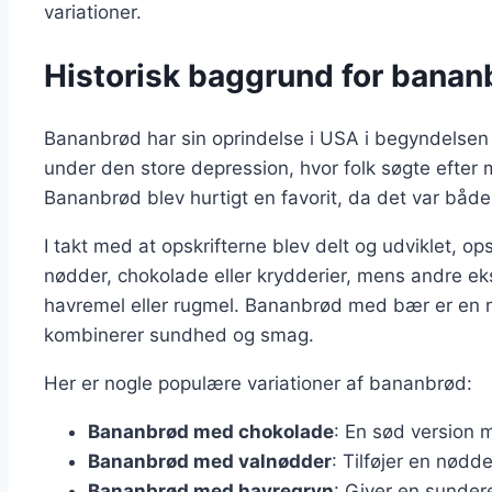
variationer.
Historisk baggrund for bananb
Bananbrød har sin oprindelse i USA i begyndelsen
under den store depression, hvor folk søgte efter
Bananbrød blev hurtigt en favorit, da det var båd
I takt med at opskrifterne blev delt og udviklet, op
nødder, chokolade eller krydderier, mens andre e
havremel eller rugmel. Bananbrød med bær er en nyer
kombinerer sundhed og smag.
Her er nogle populære variationer af bananbrød:
Bananbrød med chokolade
: En sød version 
Bananbrød med valnødder
: Tilføjer en nødd
Bananbrød med havregryn
: Giver en sunder