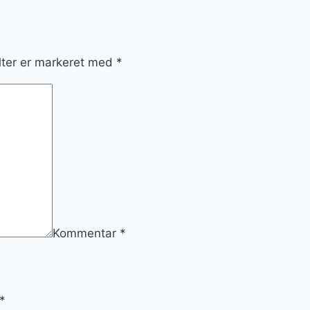
lter er markeret med
*
Kommentar
*
*