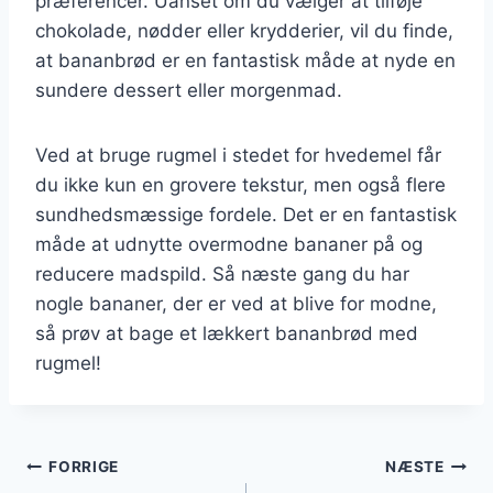
præferencer. Uanset om du vælger at tilføje
chokolade, nødder eller krydderier, vil du finde,
at bananbrød er en fantastisk måde at nyde en
sundere dessert eller morgenmad.
Ved at bruge rugmel i stedet for hvedemel får
du ikke kun en grovere tekstur, men også flere
sundhedsmæssige fordele. Det er en fantastisk
måde at udnytte overmodne bananer på og
reducere madspild. Så næste gang du har
nogle bananer, der er ved at blive for modne,
så prøv at bage et lækkert bananbrød med
rugmel!
Indlægsnavigation
FORRIGE
NÆSTE