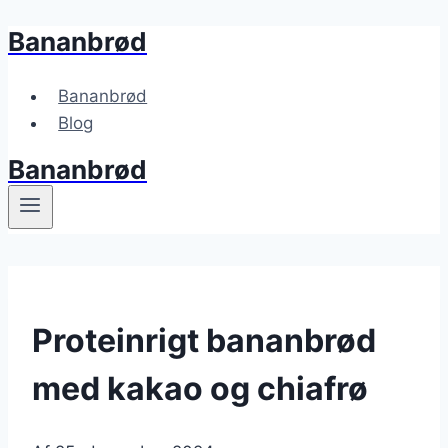
Bananbrød
Fortsæt
til
indhold
Bananbrød
Blog
Bananbrød
Proteinrigt bananbrød
med kakao og chiafrø