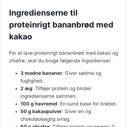
Ingredienserne til
proteinrigt bananbrød med
kakao
For at lave proteinrigt bananbrød med kakao og
chiafrø, skal du bruge følgende ingredienser:
3 modne bananer
: Giver sødme og
fugtighed.
2 æg
: Tilføjer protein og binder
ingredienserne sammen.
100 g havremel
: En sund base for brødet.
50 g kakaopulver
: Giver en rig
chokoladeagtig smag.
50 g chiafrø
: Tilføjer protein og omega-3