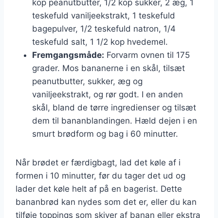
kop peanutbutter, 1/2 kop sukker, 2 æg, 1
teskefuld vaniljeekstrakt, 1 teskefuld
bagepulver, 1/2 teskefuld natron, 1/4
teskefuld salt, 1 1/2 kop hvedemel.
Fremgangsmåde:
Forvarm ovnen til 175
grader. Mos bananerne i en skål, tilsæt
peanutbutter, sukker, æg og
vaniljeekstrakt, og rør godt. I en anden
skål, bland de tørre ingredienser og tilsæt
dem til bananblandingen. Hæld dejen i en
smurt brødform og bag i 60 minutter.
Når brødet er færdigbagt, lad det køle af i
formen i 10 minutter, før du tager det ud og
lader det køle helt af på en bagerist. Dette
bananbrød kan nydes som det er, eller du kan
tilføje toppings som skiver af banan eller ekstra