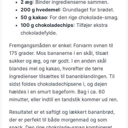
2 æg
: Binder ingredienserne sammen.
200 g hvedemel
: Grundlaget for brødet.
50 g kakao
: For den rige chokolade-smag.
100 g chokoladechips
: Tilføjer ekstra
chokoladefylde.
Fremgangsmåden er enkel: Forvarm ovnen til
175 grader. Mos bananerne i en skål, tilsæt
sukker og æg, og rør godt. I en anden skål
blandes mel og kakao, hvorefter de tørre
ingredienser tilsættes til bananblandingen. Til
sidst foldes chokoladechipsene i, og dejen
hældes i en smurt bageform. Bag i ca. 60
minutter, eller indtil en tandstik kommer ud ren.
Resultatet er et saftigt og lækkert bananbrød,
der er perfekt til både morgenmad og som
snack. Den rige chokolade-smag kombineret