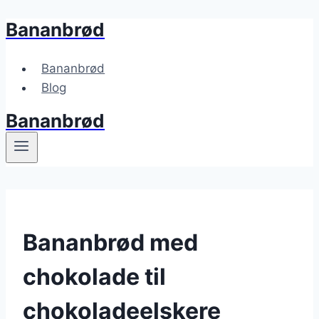
Bananbrød
Fortsæt
til
indhold
Bananbrød
Blog
Bananbrød
Bananbrød med
chokolade til
chokoladeelskere