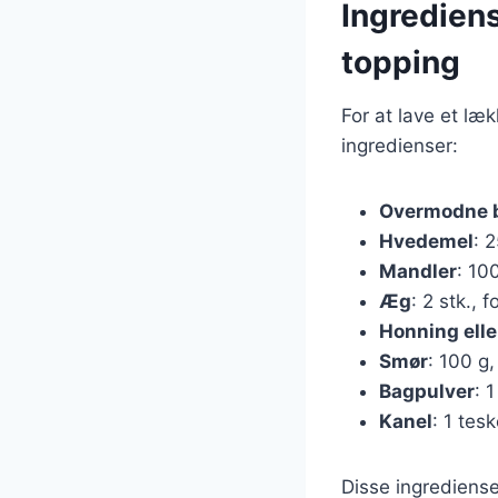
Ingredien
topping
For at lave et l
ingredienser:
Overmodne 
Hvedemel
: 
Mandler
: 10
Æg
: 2 stk.,
Honning elle
Smør
: 100 g
Bagpulver
: 
Kanel
: 1 tes
Disse ingrediense