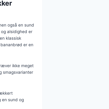
kker
 men også en sund
e og alsidighed er
en klassisk
at bananbrød er en
kræver ikke meget
 og smagsvarianter
lækkert
ig en sund og