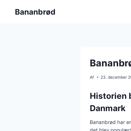
Fortsæt
Bananbrød
til
indhold
Bananbrø
Af
23. december 
Historien 
Danmark
Bananbrød har en 
det blev populær