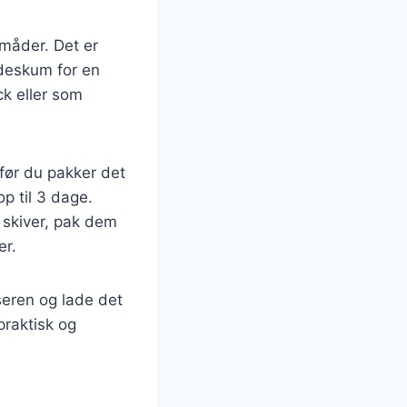
 måder. Det er
ødeskum for en
k eller som
 før du pakker det
p til 3 dage.
 skiver, pak dem
er.
seren og lade det
praktisk og