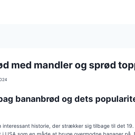
d med mandler og sprød top
2024
bag bananbrød og dets popularite
interessant historie, der strækker sig tilbage til det 19
t i USA som en måde at bruge overmodne bananer på. D