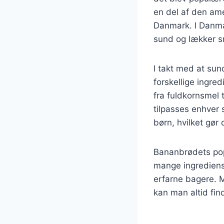
en del af den ame
Danmark. I Danma
sund og lækker s
I takt med at su
forskellige ingre
fra fuldkornsmel ti
tilpasses enhver
børn, hvilket gør 
Bananbrødets popu
mange ingrediense
erfarne bagere. 
kan man altid fin