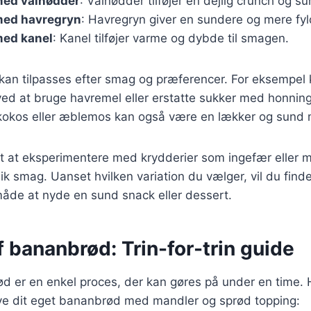
ed valnødder
: Valnødder tilføjer en dejlig crunch og su
med havregryn
: Havregryn giver en sundere og mere fyl
ed kanel
: Kanel tilføjer varme og dybde til smagen.
 kan tilpasses efter smag og præferencer. For eksempel
ed at bruge havremel eller erstatte sukker med honning 
okos eller æblemos kan også være en lækker og sund 
gt at eksperimentere med krydderier som ingefær eller 
ik smag. Uanset hvilken variation du vælger, vil du fin
måde at nyde en sund snack eller dessert.
 bananbrød: Trin-for-trin guide
 er en enkel proces, der kan gøres på under en time. He
 lave dit eget bananbrød med mandler og sprød topping: