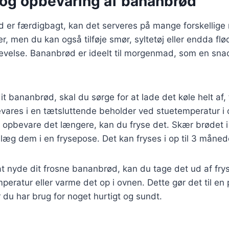
 og opbevaring af bananbrød
d er færdigbagt, kan det serveres på mange forskellige
r, men du kan også tilføje smør, syltetøj eller endda fl
evelse. Bananbrød er ideelt til morgenmad, som en snac
it bananbrød, skal du sørge for at lade det køle helt af,
vares i en tætsluttende beholder ved stuetemperatur i o
 opbevare det længere, kan du fryse det. Skær brødet i
g læg dem i en frysepose. Det kan fryses i op til 3 måned
l at nyde dit frosne bananbrød, kan du tage det ud af fry
peratur eller varme det op i ovnen. Dette gør det til en 
 du har brug for noget hurtigt og sundt.