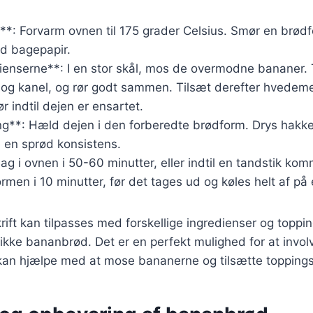
e**: Forvarm ovnen til 175 grader Celsius. Smør en brø
d bagepapir.
ienserne**: I en stor skål, mos de overmodne bananer. 
 og kanel, og rør godt sammen. Tilsæt derefter hvedeme
r indtil dejen er ensartet.
ing**: Hæld dejen i den forberedte brødform. Drys hakk
e en sprød konsistens.
ag i ovnen i 50-60 minutter, eller indtil en tandstik ko
ormen i 10 minutter, før det tages ud og køles helt af på 
ift kan tilpasses med forskellige ingredienser og toppi
ikke bananbrød. Det er en perfekt mulighed for at involv
kan hjælpe med at mose bananerne og tilsætte toppings