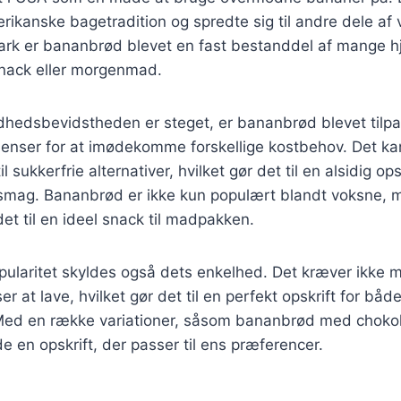
rikanske bagetradition og spredte sig til andre dele af
rk er bananbrød blevet en fast bestanddel af mange h
nack eller morgenmad.
ndhedsbevidstheden er steget, er bananbrød blevet tilp
dienser for at imødekomme forskellige kostbehov. Det ka
l sukkerfrie alternativer, hvilket gør det til en alsidig ops
 smag. Bananbrød er ikke kun populært blandt voksne, 
det til en ideel snack til madpakken.
laritet skyldes også dets enkelhed. Det kræver ikke me
r at lave, hvilket gør det til en perfekt opskrift for b
Med en række variationer, såsom bananbrød med chokol
de en opskrift, der passer til ens præferencer.