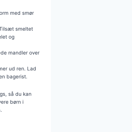
dform med smør
Tilsæt smeltet
let og
ede mandler over
mmer ud ren. Lad
en bagerist.
ngs, så du kan
ere børn i
.