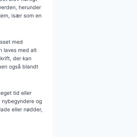
 verden, herunder
jem, især som en
asset med
n laves med alt
krift, der kan
men også blandt
get tid eller
åde nybegyndere og
ade eller nødder,