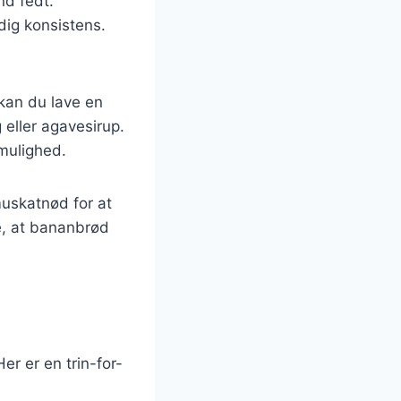
nd fedt.
dig konsistens.
 kan du lave en
eller agavesirup.
mulighed.
muskatnød for at
de, at bananbrød
r er en trin-for-