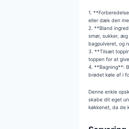
1. **Forberedels
eller dæk den me
2. **Bland ingred
smør, sukker, æg
bagpulveret, og rø
3. **Tilsæt topp
toppen for at giv
4. **Bagning**: B
brødet køle af i f
Denne enkle opskr
skabe dit eget un
køkkenet, da de 