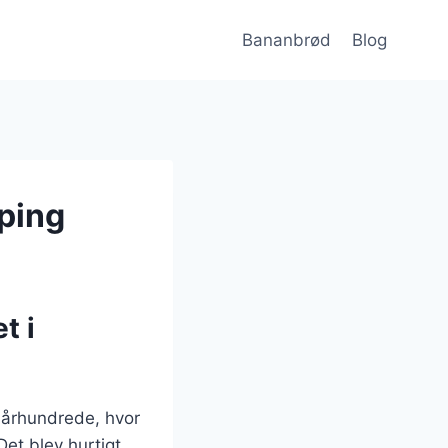
Bananbrød
Blog
ping
t i
. århundrede, hvor
et blev hurtigt