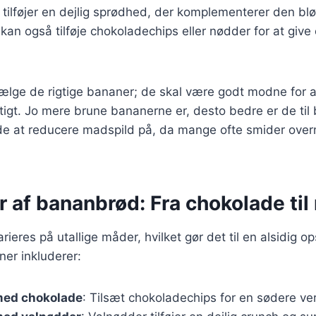
tilføjer en dejlig sprødhed, der komplementerer den bl
an også tilføje chokoladechips eller nødder for at give
 vælge de rigtige bananer; de skal være godt modne for at
ftigt. Jo mere brune bananerne er, desto bedre er de til
de at reducere madspild på, da mange ofte smider ov
r af bananbrød: Fra chokolade til
eres på utallige måder, hvilket gør det til en alsidig op
ner inkluderer:
med chokolade
: Tilsæt chokoladechips for en sødere ver