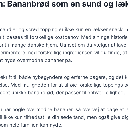
n: Bananbrød som en sund og læ
ndler og sprød topping er ikke kun en lækker snack,
tilpasses til forskellige kostbehov. Med sin rige histori
orit i mange danske hjem. Uanset om du vælger at lave 
sperimentere med forskellige ingredienser, vil du finde, 
at nyde overmodne bananer på.
pskrift til både nybegyndere og erfarne bagere, og det 
delse. Med muligheden for at tilføje forskellige toppings
eget unikke bananbrød, der passer til enhver lejlighed.
 har nogle overmodne bananer, så overvej at bage et 
l ikke kun tilfredsstille din søde tand, men også give d
om hele familien kan nyde.