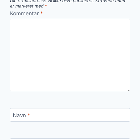
Din e-mailadresse vil ikke blive publiceret.
Krævede felter
er markeret med
*
Kommentar
*
Navn
*