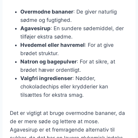
Overmodne bananer
: De giver naturlig
sødme og fugtighed.
Agavesirup
: En sundere sødemiddel, der
tilføjer ekstra sødme.
Hvedemel eller havremel
: For at give
brødet struktur.
Natron og bagepulver
: For at sikre, at
brødet hæver ordentligt.
Valgfri ingredienser
: Nødder,
chokoladechips eller krydderier kan
tilsættes for ekstra smag.
Det er vigtigt at bruge overmodne bananer, da
de er mere søde og lettere at mose.
Agavesirup er et fremragende alternativ til
sukker, da det har en lavere glykemisk indeks