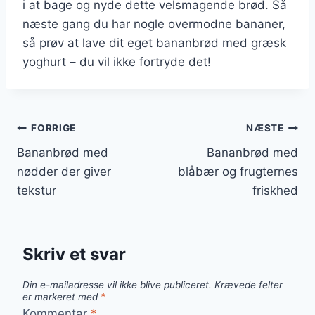
i at bage og nyde dette velsmagende brød. Så
næste gang du har nogle overmodne bananer,
så prøv at lave dit eget bananbrød med græsk
yoghurt – du vil ikke fortryde det!
Indlægsnavigation
FORRIGE
NÆSTE
Bananbrød med
Bananbrød med
nødder der giver
blåbær og frugternes
tekstur
friskhed
Skriv et svar
Din e-mailadresse vil ikke blive publiceret.
Krævede felter
er markeret med
*
Kommentar
*