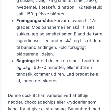
g sukker, 2 æg, 75 g smeltet smør, 250 g
hvedemel, 1 teskefuld natron, 1/2 teskefuld
salt, 150 g friske blåbær.
Fremgangsmåde:
Forvarm ovnen til 175
grader. Mos bananerne i en skål, tilsæt
sukker, æg og smeltet smør. Bland de tørre
ingredienser i en anden skål og tilsæt dem
til bananblandingen. Fold forsigtigt
blåbærene i dejen.
Bagning:
Hæld dejen i en smurt brødform
og bag i 60-70 minutter, eller indtil en
tandstik kommer ud ren. Lad brødet køle
af, inden det skæres.
Denne opskrift kan varieres ved at tilføje
nødder, chokoladechips eller krydderier som
kanel for at give ekstra smag. Bananbrød med