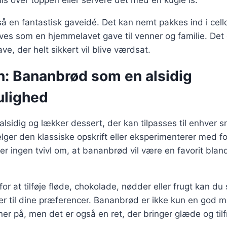
lis over toppen eller servere det med en kugle is.
 en fantastisk gaveidé. Det kan nemt pakkes ind i cello
es som en hjemmelavet gave til venner og familie. Det 
, der helt sikkert vil blive værdsat.
n: Bananbrød som en alsidig
ulighed
lsidig og lækker dessert, der kan tilpasses til enhver s
er den klassiske opskrift eller eksperimenterer med fo
der ingen tvivl om, at bananbrød vil være en favorit bla
r at tilføje fløde, chokolade, nødder eller frugt kan du
er til dine præferencer. Bananbrød er ikke kun en god 
 på, men det er også en ret, der bringer glæde og tilf