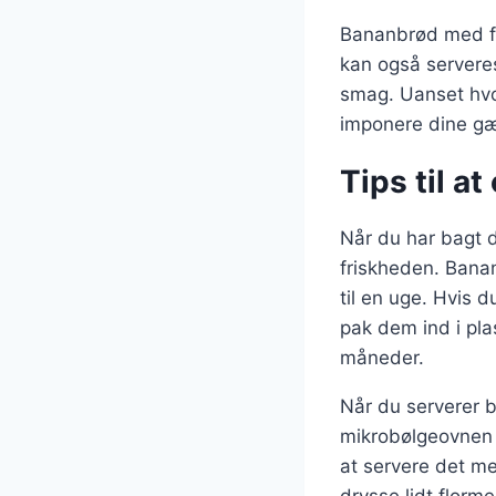
Bananbrød med flø
kan også serveres 
smag. Uanset hvo
imponere dine gæ
Tips til a
Når du har bagt d
friskheden. Bana
til en uge. Hvis 
pak dem ind i plas
måneder.
Når du serverer b
mikrobølgeovnen 
at servere det me