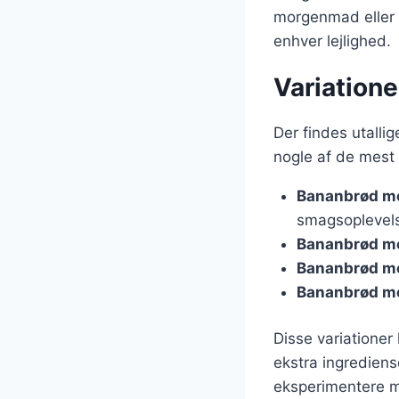
morgenmad eller s
enhver lejlighed.
Variatione
Der findes utallig
nogle af de mest
Bananbrød m
smagsoplevel
Bananbrød m
Bananbrød m
Bananbrød m
Disse variationer
ekstra ingrediens
eksperimentere m