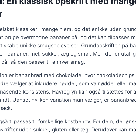
: En klassisk opskrift med mang
r
lsket klassiker i mange hjem, og det er ikke uden grund
at bruge overmodne bananer på, og det kan tilpasses me
 at skabe unikke smagsoplevelser. Grundopskriften på 
er: bananer, mel, sukker, æg og smør. Men der er utalli
n på, så den passer til enhver smag.
tion er bananbrød med chokolade, hvor chokoladechips t
re vælger at inkludere nødder, som valnødder eller man
knasende konsistens. Havregryn kan også tilsættes for 
undt. Uanset hvilken variation man vælger, er bananbrø
snack.
å tilpasses til forskellige kostbehov. For dem, der øn
pskrifter uden sukker, gluten eller æg. Derudover kan 