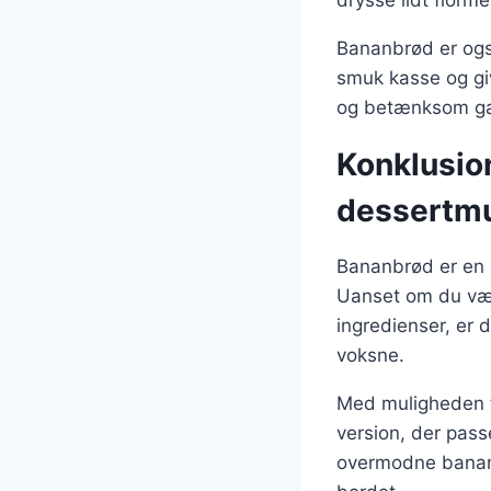
drysse lidt florme
Bananbrød er også
smuk kasse og giv
og betænksom gave
Konklusio
dessertm
Bananbrød er en a
Uanset om du vælg
ingredienser, er 
voksne.
Med muligheden fo
version, der pass
overmodne bananer