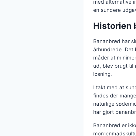
med alternative 
en sundere udgav
Historien
Bananbrød har sin
århundrede. Det b
måder at minimer
ud, blev brugt til
løsning.
I takt med at sun
findes der mange 
naturlige sødemid
har gjort bananb
Bananbrød er ikke
morgenmadskultur