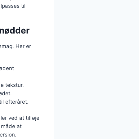
lpasses til
 nødder
 smag. Her er
kadent
e tekstur.
ødet.
l efteråret.
r ved at tilføje
k måde at
ersion.