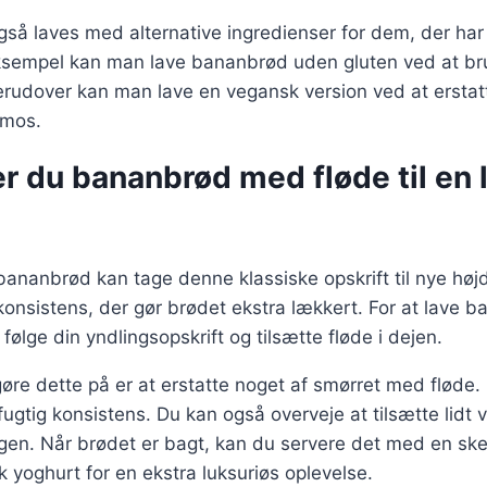
å laves med alternative ingredienser for dem, der har 
ksempel kan man lave bananbrød uden gluten ved at b
Derudover kan man lave en vegansk version ved at erst
emos.
r du bananbrød med fløde til en 
il bananbrød kan tage denne klassiske opskrift til nye højd
konsistens, der gør brødet ekstra lækkert. For at lave
 følge din yndlingsopskrift og tilsætte fløde i dejen.
re dette på er at erstatte noget af smørret med fløde. D
ugtig konsistens. Du kan også overveje at tilsætte lidt v
gen. Når brødet er bagt, kan du servere det med en sk
k yoghurt for en ekstra luksuriøs oplevelse.