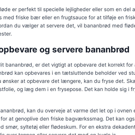
de er perfekt til specielle lejligheder eller som en del 
med friske bær eller en frugtsauce for at tilføje en frisk
rdan du vælger at servere det, vil bananbrød med fløde
ster.
t opbevare og servere bananbrød
it bananbrød, er det vigtigt at opbevare det korrekt for
nbrød kan opbevares i en tætsluttende beholder ved st
du ønsker at opbevare det længere, kan du fryse det. Skæ
tfolie, og læg dem i en frysepose. Det kan holde sig i fry
ananbrød, kan du overveje at varme det let op i ovnen e
for at genoplive den friske bagværkssmag. Det kan og
d smør, syltetøj eller flødeskum. For en ekstra dekaden