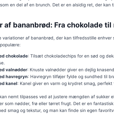
om en del af en brunch. Det er en alsidig ret, der kan ti
r af bananbrød: Fra chokolade til
e variationer af bananbrød, der kan tilfredsstille enhver
 populære:
ed chokolade
: Tilsæt chokoladechips for en sød og de
se.
ed valnødder
: Knuste valnødder giver en dejlig knasend
ed havregryn
: Havregryn tilføjer fylde og sundhed til br
ed kanel
: Kanel giver en varm og krydret smag, perfekt ti
 kan nemt tilpasses ved at justere mængden af sukker elle
er som nødder, frø eller tørret frugt. Det er en fantastis
ed smag og tekstur, og man kan finde sin egen favoritv