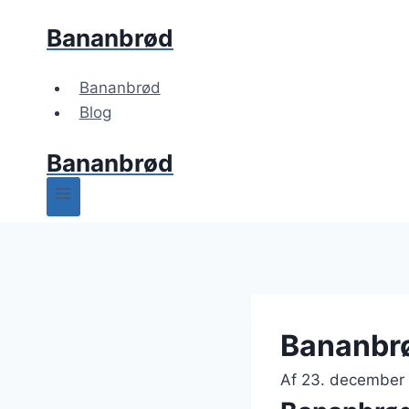
Fortsæt
Bananbrød
til
indhold
Bananbrød
Blog
Bananbrød
Bananbrø
Af
23. december