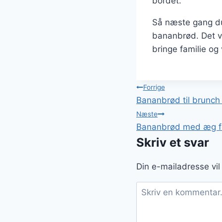
bordet.
Så næste gang du
bananbrød. Det v
bringe familie o
Indlægsnavi
Forrige
Bananbrød til brunch
Næste
Bananbrød med æg for
Skriv et svar
Din e-mailadresse vil 