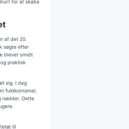
hurt for at skabe
et
n af det 20.
k søgte efter
e blevet smidt
 og praktisk
t sig. I dag
om fuldkornsmel,
g nødder. Dette
ugere.
tøj til