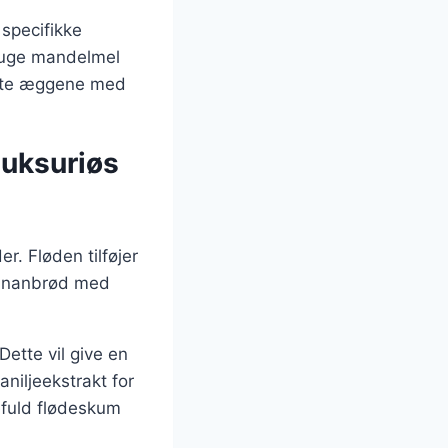
specifikke
ruge mandelmel
atte æggene med
luksuriøs
er. Fløden tilføjer
 bananbrød med
ette vil give en
aniljeekstrakt for
efuld flødeskum