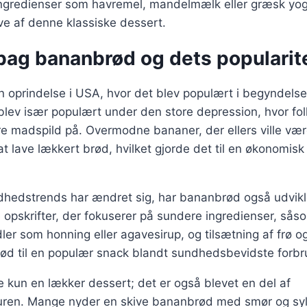
ingredienser som havremel, mandelmælk eller græsk yog
e af denne klassiske dessert.
 bag bananbrød og dets popularit
 oprindelse i USA, hvor det blev populært i begyndelse
lev især populært under den store depression, hvor fol
e madspild på. Overmodne bananer, der ellers ville vær
 at lave lækkert brød, hvilket gjorde det til en økonomisk
dhedstrends har ændret sig, har bananbrød også udvikle
opskrifter, der fokuserer på sundere ingredienser, sås
ler som honning eller agavesirup, og tilsætning af frø o
rød til en populær snack blandt sundhedsbevidste forbr
 kun en lækker dessert; det er også blevet en del af
en. Mange nyder en skive bananbrød med smør og sylte