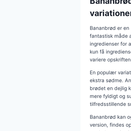
Bananbrød
variatione
Bananbrød er en e
fantastisk måde 
ingredienser for
kun få ingrediens
variere opskrifte
En populær varia
ekstra sødme. And
brødet en dejlig 
mere fyldigt og s
tilfredsstillende 
Bananbrød kan ogs
version, findes o