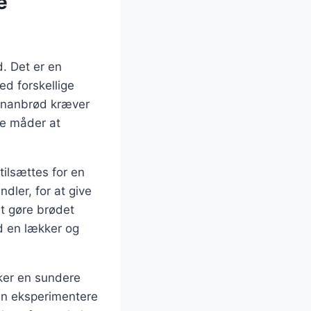
e
. Det er en
d forskellige
bananbrød kræver
ge måder at
ilsættes for en
dler, for at give
at gøre brødet
d en lækker og
sker en sundere
man eksperimentere