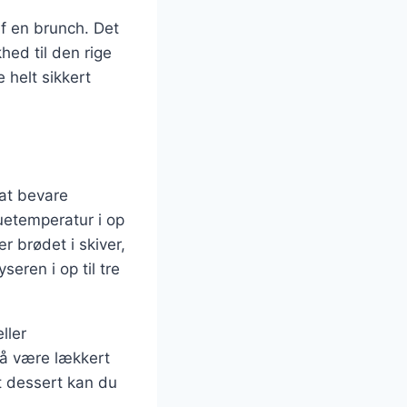
af en brunch. Det
hed til den rige
 helt sikkert
 at bevare
uetemperatur i op
r brødet i skiver,
seren i op til tre
ller
så være lækkert
t dessert kan du