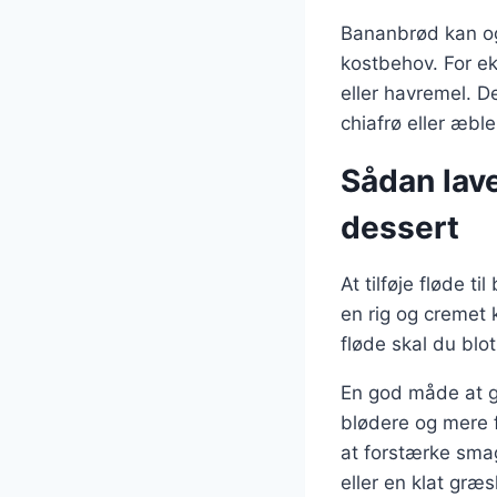
Bananbrød kan ogs
kostbehov. For e
eller havremel. 
chiafrø eller æbl
Sådan lave
dessert
At tilføje fløde t
en rig og cremet 
fløde skal du blot
En god måde at gø
blødere og mere f
at forstærke sma
eller en klat græs