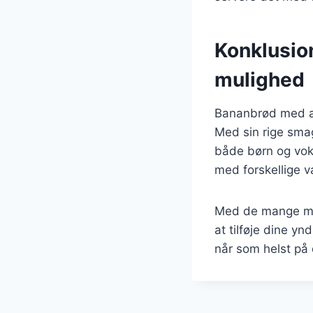
Konklusio
mulighed
Bananbrød med æg
Med sin rige smag
både børn og vok
med forskellige va
Med de mange mul
at tilføje dine y
når som helst på