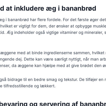
d at inkludere æg i bananbrød
æg i bananbrød har flere fordele. For det første øger det
 hvilket er vigtigt for dem, der ønsker at opbygge muskler
id. Æg indeholder også vigtige vitaminer og mineraler, 
æggene med at binde ingredienserne sammen, hvilket re
nde dej. Dette kan være særligt nyttigt, når man ar
dienser, da æggene kan hjælpe med at give brødet den ø
så bidrage til en bedre smag og tekstur. De tilføjer en 
tilfredsstillende og lækkert.
opbevaring og servering af banan