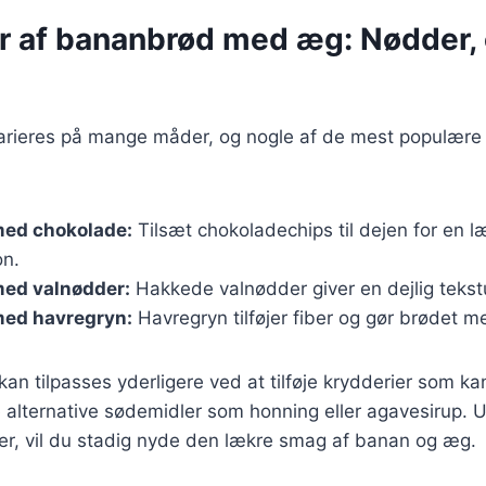
er af bananbrød med æg: Nødder,
rieres på mange måder, og nogle af de mest populære 
ed chokolade:
Tilsæt chokoladechips til dejen for en l
on.
ed valnødder:
Hakkede valnødder giver en dejlig tekst
ed havregryn:
Havregryn tilføjer fiber og gør brødet 
kan tilpasses yderligere ved at tilføje krydderier som kan
e alternative sødemidler som honning eller agavesirup. 
er, vil du stadig nyde den lækre smag af banan og æg.