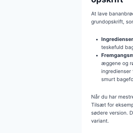
At lave bananbrø
grundopskrift, so
Ingredienser
teskefuld bag
Fremgangsm
æggene og rør
ingredienser 
smurt bagefo
Når du har mestre
Tilsæt for eksemp
sødere version. D
variant.