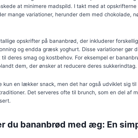
kede at minimere madspild. I takt med at opskrifterne 
 der mange variationer, herunder dem med chokolade, n
tallige opskrifter på bananbrød, der inkluderer forskelli
nning og endda græsk yoghurt. Disse variationer gør det
et til deres smag og kostbehov. For eksempel er bananb
blandt dem, der ønsker at reducere deres sukkerindtag.
 kun en lækker snack, men det har også udviklet sig til
traditioner. Det serveres ofte til brunch, som en del af 
ert.
er du bananbrød med æg: En sim