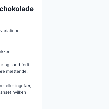
 chokolade
variationer
ækker
ur og sund fedt.
mere mættende.
el eller ingefær,
Uanset hvilken