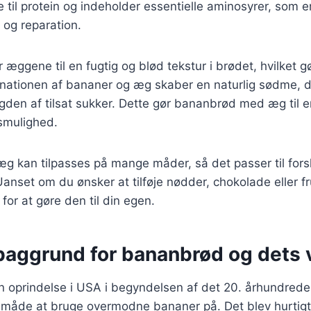
 til protein og indeholder essentielle aminosyrer, som er
og reparation.
æggene til en fugtig og blød tekstur i brødet, hvilket g
inationen af bananer og æg skaber en naturlig sødme, d
den af tilsat sukker. Dette gør bananbrød med æg til 
smulighed.
 kan tilpasses på mange måder, så det passer til fors
anset om du ønsker at tilføje nødder, chokolade eller f
 for at gøre den til din egen.
baggrund for bananbrød og dets v
 oprindelse i USA i begyndelsen af det 20. århundrede,
måde at bruge overmodne bananer på. Det blev hurtigt 