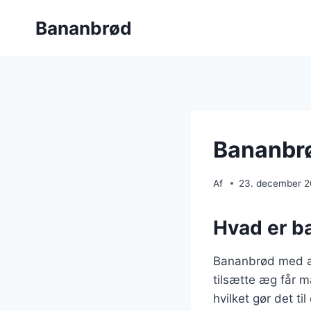
Fortsæt
Bananbrød
til
indhold
Bananbrø
Af
23. december 
Hvad er b
Bananbrød med æg
tilsætte æg får m
hvilket gør det ti