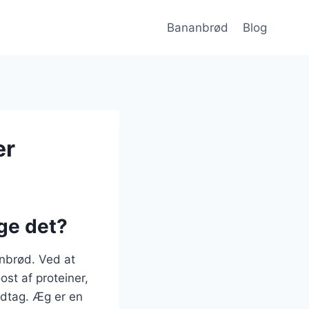
Bananbrød
Blog
er
ge det?
nbrød. Ved at
st af proteiner,
indtag. Æg er en