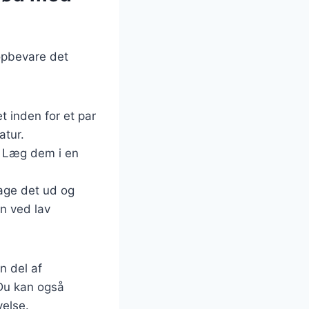
 opbevare det
 inden for et par
atur.
. Læg dem i en
tage det ud og
en ved lav
 del af
Du kan også
velse.