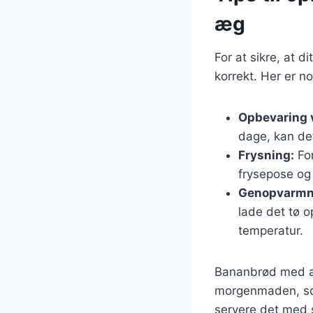
æg
For at sikre, at d
korrekt. Her er no
Opbevaring 
dage, kan de
Frysning:
For
frysepose og 
Genopvarmn
lade det tø o
temperatur.
Bananbrød med æg
morgenmaden, som
servere det med s