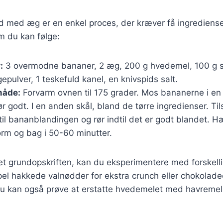
d med æg er en enkel proces, der kræver få ingrediense
m du kan følge:
:
3 overmodne bananer, 2 æg, 200 g hvedemel, 100 g s
epulver, 1 teskefuld kanel, en knivspids salt.
åde:
Forvarm ovnen til 175 grader. Mos bananerne i en s
 godt. I en anden skål, bland de tørre ingredienser. Til
til bananblandingen og rør indtil det er godt blandet. H
rm og bag i 50-60 minutter.
t grundopskriften, kan du eksperimentere med forskelli
el hakkede valnødder for ekstra crunch eller chokolade
u kan også prøve at erstatte hvedemelet med havremel f