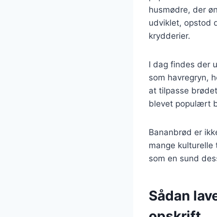
husmødre, der øns
udviklet, opstod
krydderier.
I dag findes der u
som havregryn, ho
at tilpasse brød
blevet populært 
Bananbrød er ikke
mange kulturelle 
som en sund dess
Sådan lav
opskrift