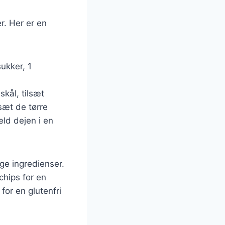
r. Her er en
ukker, 1
kål, tilsæt
sæt de tørre
æld dejen i en
ge ingredienser.
chips for en
or en glutenfri