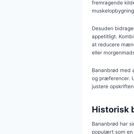
fremragende kilde
muskelopbygning 
Desuden bidrager 
appetitligt. Komb
at reducere mæng
eller morgenmad
Bananbrød med æg
og præferencer. U
justere opskriften
Historisk 
Bananbrød har sin
populært som en 