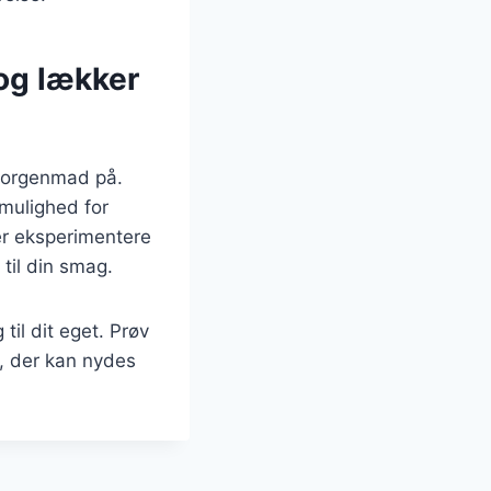
og lækker
morgenmad på.
 mulighed for
er eksperimentere
 til din smag.
il dit eget. Prøv
e, der kan nydes