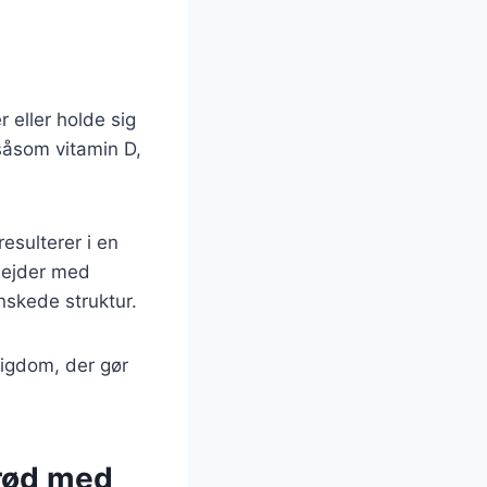
 eller holde sig
såsom vitamin D,
sulterer i en
bejder med
nskede struktur.
rigdom, der gør
brød med