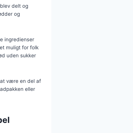
blev delt og
ødder og
ge ingredienser
 muligt for folk
rød uden sukker
 at være en del af
madpakken eller
pel