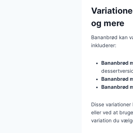
Variation
og mere
Bananbrød kan va
inkluderer:
Bananbrød m
dessertversi
Bananbrød m
Bananbrød m
Disse variationer 
eller ved at brug
variation du vælg