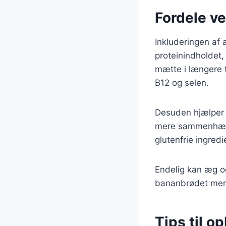
Fordele ve
Inkluderingen af 
proteinindholdet,
mætte i længere t
B12 og selen.
Desuden hjælper 
mere sammenhænge
glutenfrie ingre
Endelig kan æg og
bananbrødet mere 
Tips til 