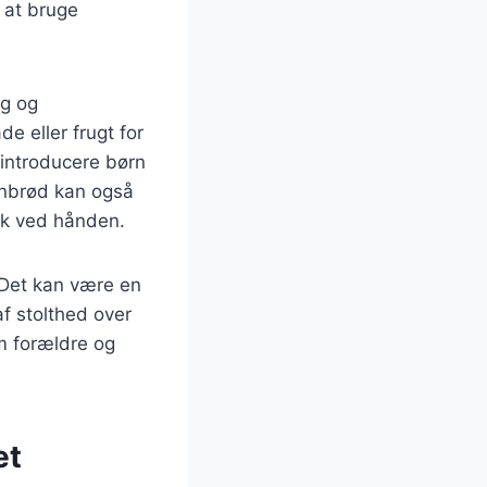
 at bruge
ag og
e eller frugt for
introducere børn
nanbrød kan også
ack ved hånden.
 Det kan være en
af stolthed over
m forældre og
et