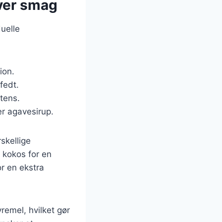
hver smag
uelle
ion.
fedt.
stens.
er agavesirup.
skellige
r kokos for en
r en ekstra
emel, hvilket gør