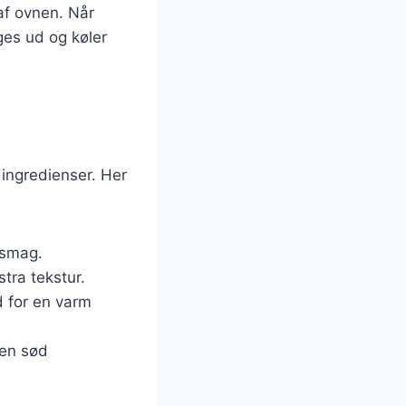
af ovnen. Når
ages ud og køler
e
 ingredienser. Her
g smag.
tra tekstur.
d for en varm
r en sød