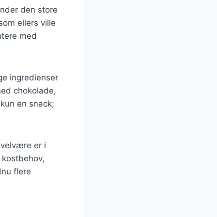
under den store
m ellers ville
entere med
ige ingredienser
med chokolade,
 kun en snack;
velvære er i
e kostbehov,
dnu flere