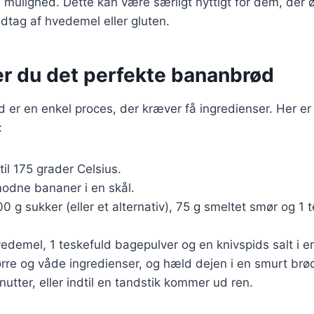
e mulighed. Dette kan være særligt nyttigt for dem, der 
dtag af hvedemel eller gluten.
er du det perfekte bananbrød
 er en enkel proces, der kræver få ingredienser. Her er
:
til 175 grader Celsius.
odne bananer i en skål.
0 g sukker (eller et alternativ), 75 g smeltet smør og 1 
edemel, 1 teskefuld bagepulver og en knivspids salt i e
rre og våde ingredienser, og hæld dejen i en smurt brø
nutter, eller indtil en tandstik kommer ud ren.