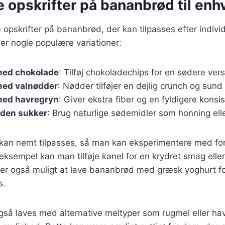
e opskrifter på bananbrød til en
opskrifter på bananbrød, der kan tilpasses efter individ
er nogle populære variationer:
med chokolade
: Tilføj chokoladechips for en sødere vers
ed valnødder
: Nødder tilføjer en dejlig crunch og sund 
med havregryn
: Giver ekstra fiber og en fyldigere konsi
den sukker
: Brug naturlige sødemidler som honning ell
 kan nemt tilpasses, så man kan eksperimentere med for
 eksempel kan man tilføje kanel for en krydret smag elle
t er også muligt at lave bananbrød med græsk yoghurt fo
s.
så laves med alternative meltyper som rugmel eller havr