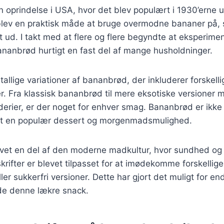
 oprindelse i USA, hvor det blev populært i 1930’erne 
lev en praktisk måde at bruge overmodne bananer på, so
 ud. I takt med at flere og flere begyndte at eksperim
bananbrød hurtigt en fast del af mange husholdninger.
tallige variationer af bananbrød, der inkluderer forskell
. Fra klassisk bananbrød til mere eksotiske versioner 
derier, er der noget for enhver smag. Bananbrød er ikke
et en populær dessert og morgenmadsmulighed.
vet en del af den moderne madkultur, hvor sundhed og 
rifter er blevet tilpasset for at imødekomme forskellig
ler sukkerfri versioner. Dette har gjort det muligt for en
de denne lækre snack.