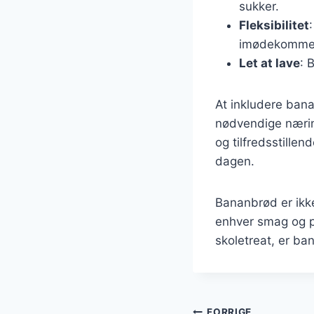
sukker.
Fleksibilitet
imødekomme 
Let at lave
: 
At inkludere ban
nødvendige nærin
og tilfredsstille
dagen.
Bananbrød er ikke 
enhver smag og p
skoletreat, er b
FORRIGE