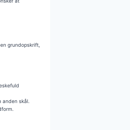
ønsker at
 en grundopskrift,
teskefuld
n anden skål.
dform.