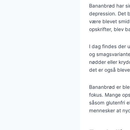
Bananbrød har sin
depression. Det b
være blevet smidt
opskrifter, blev 
I dag findes der u
og smagsvarianter
nødder eller kryd
det er også blev
Bananbrød er ble
fokus. Mange opsk
såsom glutenfri el
mennesker at ny