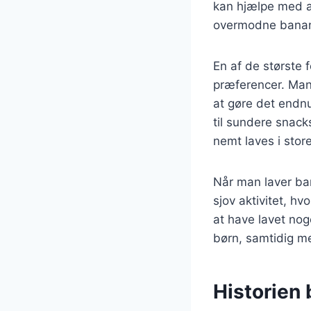
kan hjælpe med a
overmodne bananer
En af de største 
præferencer. Man 
at gøre det endn
til sundere snack
nemt laves i stor
Når man laver ba
sjov aktivitet, h
at have lavet no
børn, samtidig m
Historien