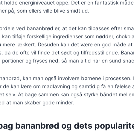
t holde energiniveauet oppe. Det er en fantastisk måde
 på, som ellers ville blive smidt ud.
fordele ved bananbrød er, at det kan tilpasses efter sm
kan tilføje forskellige ingredienser som nødder, chokolad
u mere lækkert. Desuden kan det være en god måde at 
s, da de ofte vil finde det sødt og tilfredsstillende. Ba
e portioner og fryses ned, så man altid har en sund sn
nanbrød, kan man også involvere børnene i processen.
vor de kan lære om madlavning og samtidig få en følelse 
get selv. At bage sammen kan også styrke båndet melle
ed at man skaber gode minder.
 bag bananbrød og dets popularit