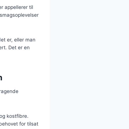
 appellerer til
e smagsoplevelser
t er, eller man
ert. Det er en
n
mragende
og kostfibre.
ehovet for tilsat