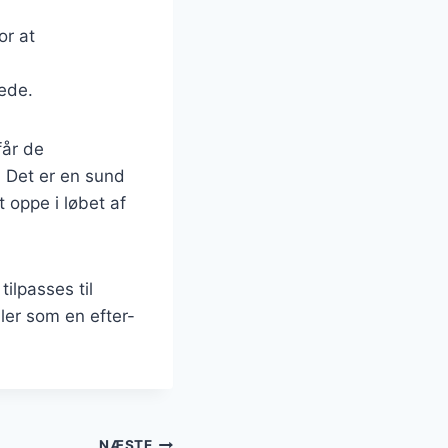
or at
rede.
får de
 Det er en sund
 oppe i løbet af
ilpasses til
ler som en efter-
NÆSTE