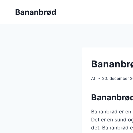
Fortsæt
Bananbrød
til
indhold
Bananbrø
Af
20. december 
Bananbrød
Bananbrød er en 
Det er en sund o
det. Bananbrød er