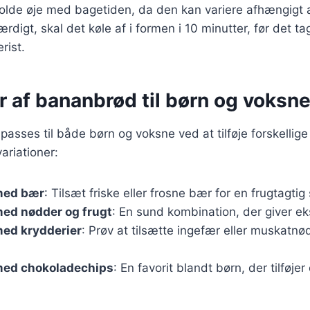
 holde øje med bagetiden, da den kan variere afhængigt 
rdigt, skal det køle af i formen i 10 minutter, før det t
rist.
r af bananbrød til børn og voksn
passes til både børn og voksne ved at tilføje forskellige
variationer:
med bær
: Tilsæt friske eller frosne bær for en frugtagti
ed nødder og frugt
: En sund kombination, der giver eks
ed krydderier
: Prøv at tilsætte ingefær eller muskatnø
ed chokoladechips
: En favorit blandt børn, der tilføje