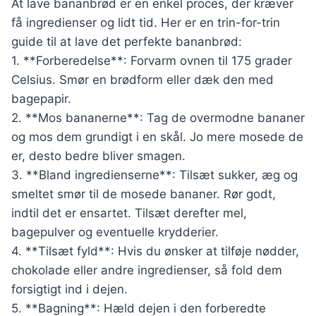
At lave bananbrød er en enkel proces, der kræver
få ingredienser og lidt tid. Her er en trin-for-trin
guide til at lave det perfekte bananbrød:
1. **Forberedelse**: Forvarm ovnen til 175 grader
Celsius. Smør en brødform eller dæk den med
bagepapir.
2. **Mos bananerne**: Tag de overmodne bananer
og mos dem grundigt i en skål. Jo mere mosede de
er, desto bedre bliver smagen.
3. **Bland ingredienserne**: Tilsæt sukker, æg og
smeltet smør til de mosede bananer. Rør godt,
indtil det er ensartet. Tilsæt derefter mel,
bagepulver og eventuelle krydderier.
4. **Tilsæt fyld**: Hvis du ønsker at tilføje nødder,
chokolade eller andre ingredienser, så fold dem
forsigtigt ind i dejen.
5. **Bagning**: Hæld dejen i den forberedte