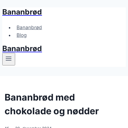
Bananbrød
Fortsæt
til
indhold
Bananbrød
Blog
Bananbrød
Bananbrød med
chokolade og nødder