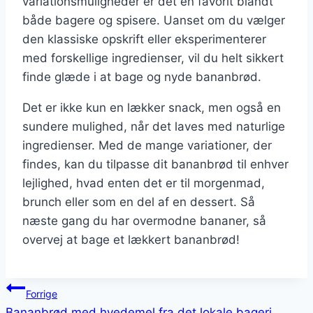
variationsmuligheder er det en favorit blandt
både bagere og spisere. Uanset om du vælger
den klassiske opskrift eller eksperimenterer
med forskellige ingredienser, vil du helt sikkert
finde glæde i at bage og nyde bananbrød.
Det er ikke kun en lækker snack, men også en
sundere mulighed, når det laves med naturlige
ingredienser. Med de mange variationer, der
findes, kan du tilpasse dit bananbrød til enhver
lejlighed, hvad enten det er til morgenmad,
brunch eller som en del af en dessert. Så
næste gang du har overmodne bananer, så
overvej at bage et lækkert bananbrød!
Indlægsnavigation
Forrige
Bananbrød med hvedemel fra det lokale bageri