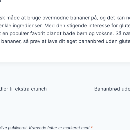
d.
tisk måde at bruge overmodne bananer på, og det kan n
le ingredienser. Med den stigende interesse for gluten
 en populær favorit blandt både børn og voksne. Så n
ananer, så prøv at lave dit eget bananbrød uden gluten
gation
r til ekstra crunch
Bananbrød uden
live publiceret.
Krævede felter er markeret med
*