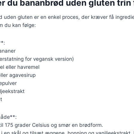
r du bananbrød uden gluten trin f
 uden gluten er en enkel proces, der kræver få ingredie
m du kan følge:
**:
ananer
erstatning for vegansk version)
l eller havremel
ller agavesirup
epulver
ljeekstrakt
t
åde**:
il 175 grader Celsius og smør en brødform.
 en skål og tilsæt æggene, honning og vaniljeekstrakt. 