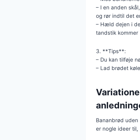
– I en anden skål
og rør indtil det 
– Hæld dejen i de
tandstik kommer 
3. **Tips**:
– Du kan tilføje n
– Lad brødet køle
Variatione
anledning
Bananbrød uden gl
er nogle ideer til