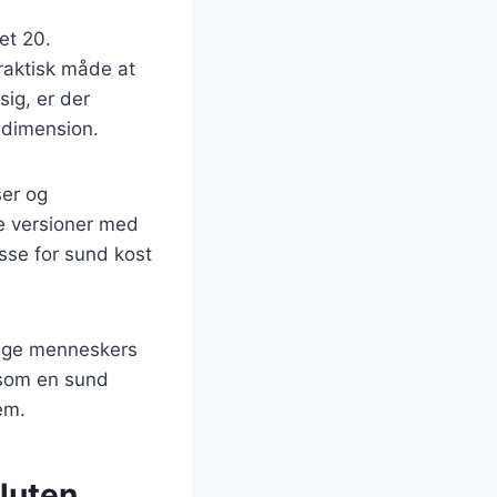
et 20.
raktisk måde at
ig, er der
y dimension.
ser og
e versioner med
sse for sund kost
ange menneskers
 som en sund
em.
luten