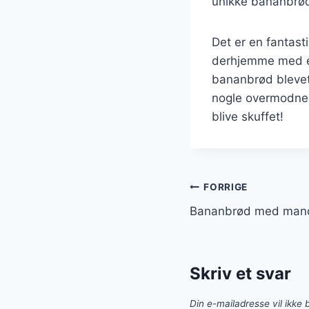
unikke bananbrø
Det er en fantas
derhjemme med enk
bananbrød blevet
nogle overmodne b
blive skuffet!
Indlægsnavi
FORRIGE
Bananbrød med mandle
Skriv et svar
Din e-mailadresse vil ikke b