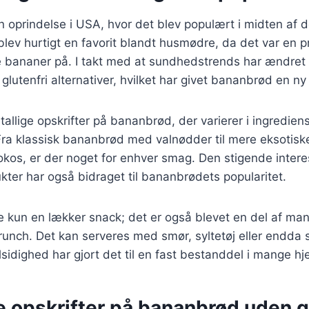
 oprindelse i USA, hvor det blev populært i midten af d
lev hurtigt en favorit blandt husmødre, da det var en p
bananer på. I takt med at sundhedstrends har ændret s
lutenfri alternativer, hvilket har givet bananbrød en n
tallige opskrifter på bananbrød, der varierer i ingredien
Fra klassisk bananbrød med valnødder til mere eksotisk
okos, er der noget for enhver smag. Den stigende intere
ukter har også bidraget til bananbrødets popularitet.
e kun en lækker snack; det er også blevet en del af m
nch. Det kan serveres med smør, syltetøj eller endda
sidighed har gjort det til en fast bestanddel i mange hj
e opskrifter på bananbrød uden g