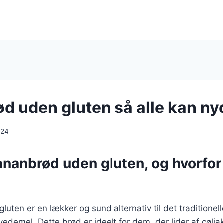
d uden gluten så alle kan ny
024
ananbrød uden gluten, og hvorfo
uten er en lækker og sund alternativ til det traditione
edemel. Dette brød er ideelt for dem, der lider af cøliaki