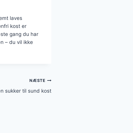
emt laves
fri kost er
æste gang du har
 – du vil ikke
NÆSTE
 sukker til sund kost