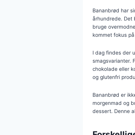
Bananbrød har sin
århundrede. Det b
bruge overmodne 
kommet fokus på g
I dag findes der u
smagsvarianter. 
chokolade eller k
og glutenfri prod
Bananbrød er ikk
morgenmad og bru
dessert. Denne al
Forskellig