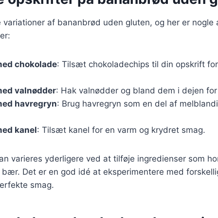
 variationer af bananbrød uden gluten, og her er nogle
er:
med chokolade
: Tilsæt chokoladechips til din opskrift fo
ed valnødder
: Hak valnødder og bland dem i dejen for
med havregryn
: Brug havregryn som en del af melblandi
ed kanel
: Tilsæt kanel for en varm og krydret smag.
kan varieres yderligere ved at tilføje ingredienser som h
e bær. Det er en god idé at eksperimentere med forskell
perfekte smag.