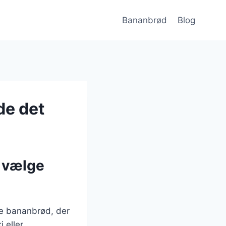
Bananbrød
Blog
de det
r vælge
lle bananbrød, der
 eller