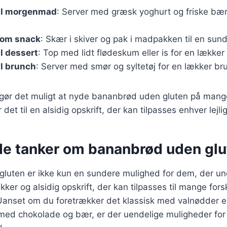
il morgenmad
: Server med græsk yoghurt og friske bær
som snack
: Skær i skiver og pak i madpakken til en sun
l dessert
: Top med lidt flødeskum eller is for en lækker
l brunch
: Server med smør og syltetøj for en lækker br
 gør det muligt at nyde bananbrød uden gluten på mange
 det til en alsidig opskrift, der kan tilpasses enhver lejli
de tanker om bananbrød uden glu
luten er ikke kun en sundere mulighed for dem, der un
ker og alsidig opskrift, der kan tilpasses til mange fors
Uanset om du foretrækker det klassisk med valnødder el
med chokolade og bær, er der uendelige muligheder for 