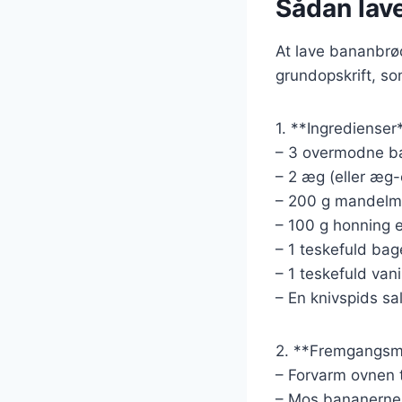
Sådan lave
At lave bananbrød
grundopskrift, so
1. **Ingredienser
– 3 overmodne b
– 2 æg (eller æg-
– 200 g mandelme
– 100 g honning e
– 1 teskefuld bag
– 1 teskefuld vani
– En knivspids sal
2. **Fremgangsm
– Forvarm ovnen t
– Mos bananerne i