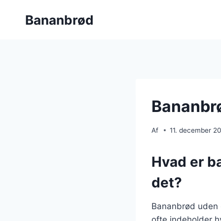
Fortsæt
Bananbrød
til
indhold
Bananbrø
Af
11. december 2
Hvad er b
det?
Bananbrød uden gl
ofte indeholder hv