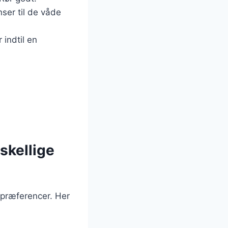
nser til de våde
 indtil en
skellige
spræferencer. Her