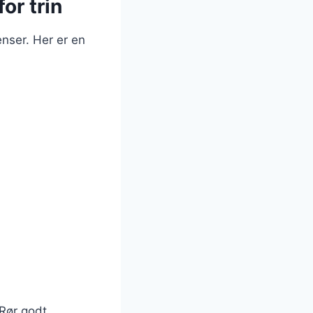
or trin
nser. Her er en
Rør godt.