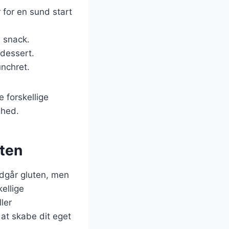
 for en sund start
d snack.
 dessert.
unchret.
 forskellige
ghed.
ten
dgår gluten, men
kellige
ler
at skabe dit eget