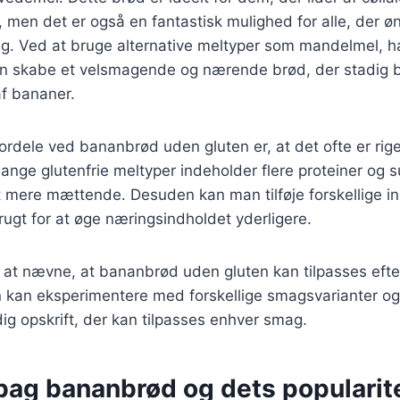
, men det er også en fantastisk mulighed for alle, der ø
g. Ved at bruge alternative meltyper som mandelmel, ha
n skabe et velsmagende og nærende brød, der stadig 
af bananer.
fordele ved bananbrød uden gluten er, at det ofte er rig
ange glutenfrie meltyper indeholder flere proteiner og s
t mere mættende. Desuden kan man tilføje forskellige i
frugt for at øge næringsindholdet yderligere.
at nævne, at bananbrød uden gluten kan tilpasses efter
kan eksperimentere med forskellige smagsvarianter og ti
idig opskrift, der kan tilpasses enhver smag.
 bag bananbrød og dets popularit