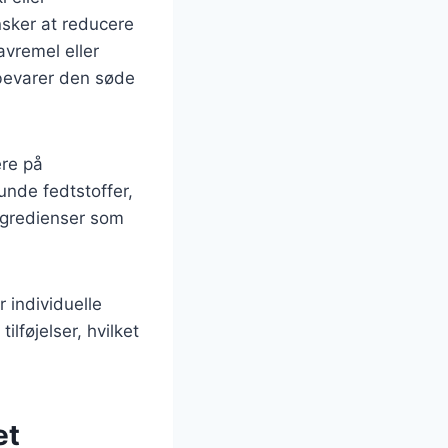
nsker at reducere
vremel eller
bevarer den søde
ere på
unde fedtstoffer,
ngredienser som
 individuelle
lføjelser, hvilket
et