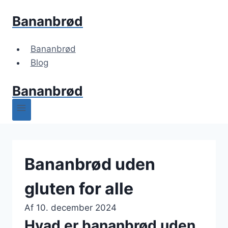
Fortsæt
Bananbrød
til
indhold
Bananbrød
Blog
Bananbrød
Bananbrød uden
gluten for alle
Af
10. december 2024
Hvad er bananbrød uden