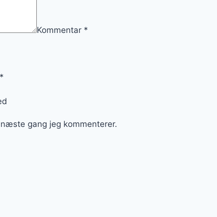
Kommentar
*
*
ed
l næste gang jeg kommenterer.