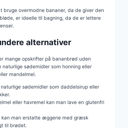
t at bruge overmodne bananer, da de giver den
de, er ideelle til bagning, da de er lettere
enser.
undere alternativer
 der mange opskrifter på bananbrød uden
te naturlige sødemidler som honning eller
eller mandelmel.
naturlige sødemidler som daddelsirup eller
kker.
lmel eller havremel kan man lave en glutenfri
er kan man erstatte æggene med græsk
t til brødet.