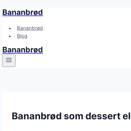
Bananbrød
Fortsæt
til
indhold
Bananbrød
Blog
Bananbrød
Bananbrød som dessert el