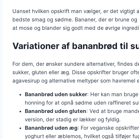
Uanset hvilken opskrift man vælger, er det vigtig
bedste smag og sødme. Bananer, der er brune og blø
at mose og blander sig godt med de øvrige ingredi
Variationer af bananbrød til s
For dem, der ønsker sundere alternativer, findes
sukker, gluten eller æg. Disse opskrifter bruger of
agavesirup og alternative meltyper som havremel 
Bananbrød uden sukker
: Her kan man bruge 
honning for at opnå sødme uden raffineret su
Bananbrød uden gluten
: Ved at bruge mande
version, der stadig er lækker og fyldig.
Bananbrød uden æg
: For veganske opskrift
yoghurt eller æblemos, hvilket også tilføjer fug