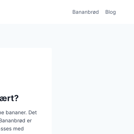
Bananbrød
Blog
lært?
ne bananer. Det
. Bananbrød er
passes med