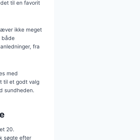
et til en favorit
kræver ikke meget
or både
anledninger, fra
ves med
til et godt valg
ed sundheden.
se
et 20.
k søgte efter