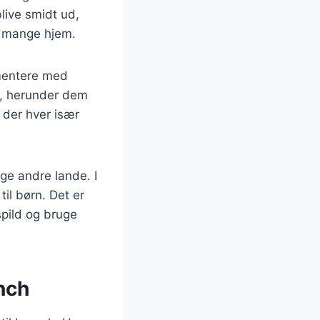
live smidt ud,
 i mange hjem.
imentere med
ød, herunder dem
 der hver især
ge andre lande. I
il børn. Det er
pild og bruge
unch