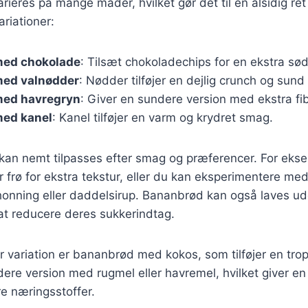
ieres på mange måder, hvilket gør det til en alsidig ret 
riationer:
med chokolade
: Tilsæt chokoladechips for en ekstra sø
ed valnødder
: Nødder tilføjer en dejlig crunch og sund 
med havregryn
: Giver en sundere version med ekstra fib
ed kanel
: Kanel tilføjer en varm og krydret smag.
 kan nemt tilpasses efter smag og præferencer. For eks
er frø for ekstra tekstur, eller du kan eksperimentere med
onning eller daddelsirup. Bananbrød kan også laves ud
at reducere deres sukkerindtag.
 variation er bananbrød med kokos, som tilføjer en tro
ere version med rugmel eller havremel, hvilket giver en
re næringsstoffer.