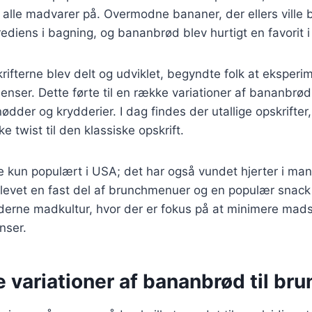
alle madvarer på. Overmodne bananer, der ellers ville b
grediens i bagning, og bananbrød blev hurtigt en favorit
krifterne blev delt og udviklet, begyndte folk at eksper
dienser. Dette førte til en række variationer af bananbr
dder og krydderier. I dag findes der utallige opskrifter,
ke twist til den klassiske opskrift.
 kun populært i USA; det har også vundet hjerter i man
evet en fast del af brunchmenuer og en populær snack t
derne madkultur, hvor der er fokus på at minimere mads
nser.
e variationer af bananbrød til br