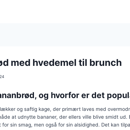
d med hvedemel til brunch
024
ananbrød, og hvorfor er det popu
lækker og saftig kage, der primært laves med overmod
måde at udnytte bananer, der ellers ville blive smidt ud
 for sin smag, men også for sin alsidighed. Det kan til