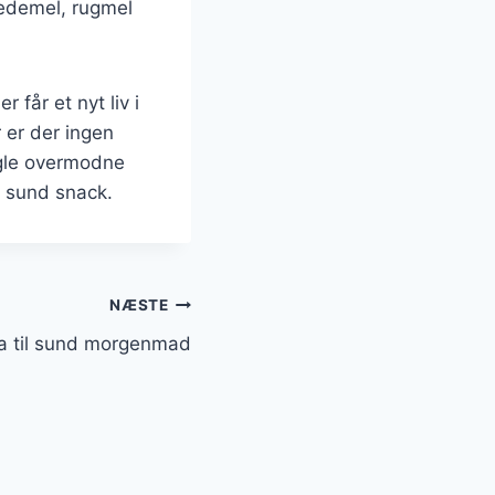
vedemel, rugmel
får et nyt liv i
 er der ingen
gle overmodne
n sund snack.
NÆSTE
a til sund morgenmad