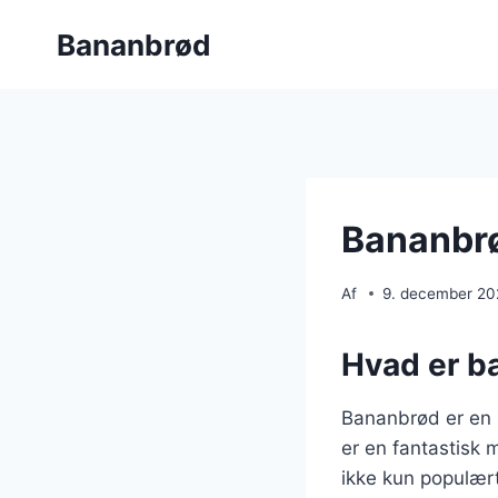
Fortsæt
Bananbrød
til
indhold
Bananbrø
Af
9. december 2
Hvad er b
Bananbrød er en 
er en fantastisk 
ikke kun populært