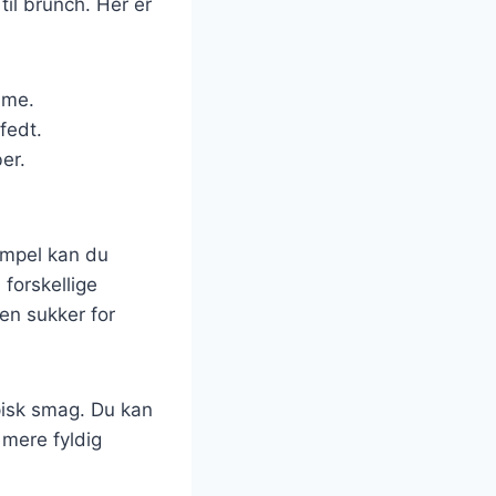
til brunch. Her er
dme.
fedt.
er.
empel kan du
 forskellige
en sukker for
pisk smag. Du kan
 mere fyldig