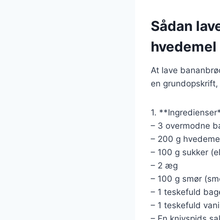
Sådan lav
hvedemel
At lave bananbrø
en grundopskrift,
1. **Ingredienser
– 3 overmodne b
– 200 g hvedeme
– 100 g sukker (e
– 2 æg
– 100 g smør (sme
– 1 teskefuld bag
– 1 teskefuld vani
– En knivspids sal