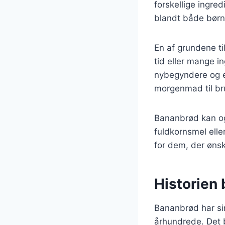
forskellige ingred
blandt både børn
En af grundene ti
tid eller mange in
nybegyndere og er
morgenmad til bru
Bananbrød kan og
fuldkornsmel elle
for dem, der øns
Historien
Bananbrød har sin
århundrede. Det b