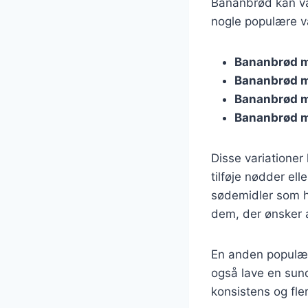
Bananbrød kan var
nogle populære va
Bananbrød 
Bananbrød m
Bananbrød 
Bananbrød m
Disse variationer
tilføje nødder ell
sødemidler som h
dem, der ønsker 
En anden populær
også lave en sund
konsistens og fle