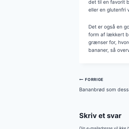
det til en favor
eller en glutenfri
Det er også en g
form af lækkert 
grænser for, hvo
bananer, så overv
Indlægsnavi
FORRIGE
Bananbrød som desse
Skriv et svar
Din e-mailadresse vil ikke b