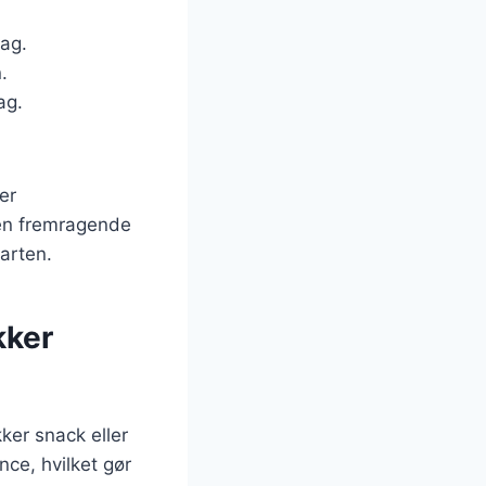
mag.
.
ag.
er
 en fremragende
arten.
kker
ker snack eller
ce, hvilket gør