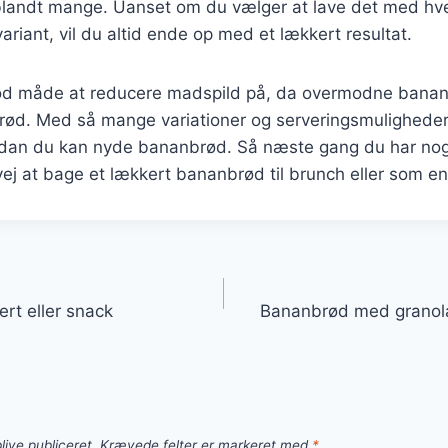
it blandt mange. Uanset om du vælger at lave det med h
 variant, vil du altid ende op med et lækkert resultat.
od måde at reducere madspild på, da overmodne bananer 
brød. Med så mange variationer og serveringsmuligheder
rdan du kan nyde bananbrød. Så næste gang du har no
ej at bage et lækkert bananbrød til brunch eller som e
gation
rt eller snack
Bananbrød med granol
live publiceret.
Krævede felter er markeret med
*