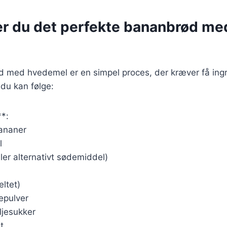
er du det perfekte bananbrød me
d med hvedemel er en simpel proces, der kræver få ingr
 du kan følge:
**:
ananer
l
ller alternativt sødemiddel)
ltet)
epulver
ljesukker
t