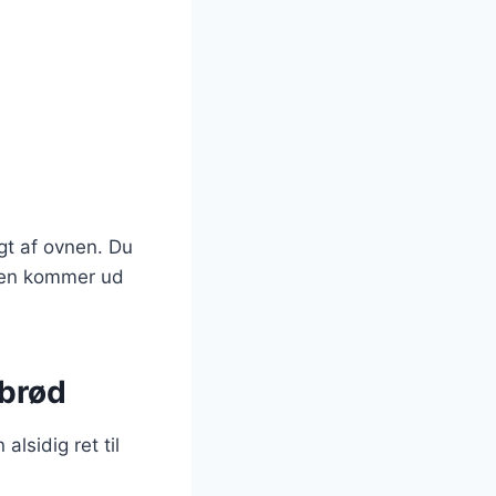
gt af ovnen. Du
 den kommer ud
nbrød
lsidig ret til