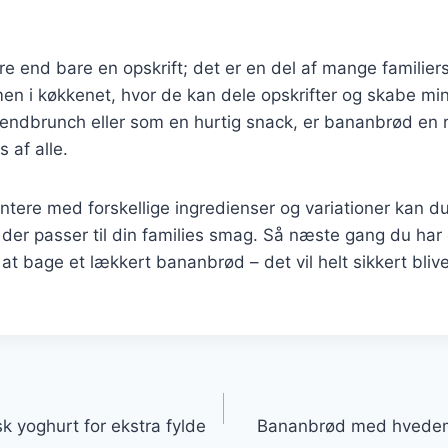
 end bare en opskrift; det er en del af mange familier
men i køkkenet, hvor de kan dele opskrifter og skabe m
kendbrunch eller som en hurtig snack, er bananbrød en r
 af alle.
tere med forskellige ingredienser og variationer kan d
, der passer til din families smag. Så næste gang du h
t bage et lækkert bananbrød – det vil helt sikkert blive 
gation
yoghurt for ekstra fylde
Bananbrød med hvedemel