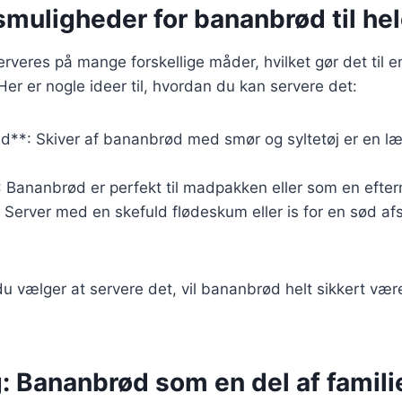
muligheder for bananbrød til hel
eres på mange forskellige måder, hvilket gør det til en a
Her er nogle ideer til, hvordan du kan servere det:
d**: Skiver af bananbrød med smør og syltetøj er en læ
 Bananbrød er perfekt til madpakken eller som en efte
: Server med en skefuld flødeskum eller is for en sød af
 vælger at servere det, vil bananbrød helt sikkert vær
: Bananbrød som en del af famili