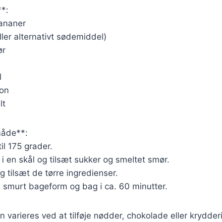
**:
ananer
ller alternativt sødemiddel)
ør
l
ron
lt
åde**:
il 175 grader.
 en skål og tilsæt sukker og smeltet smør.
g tilsæt de tørre ingredienser.
 smurt bageform og bag i ca. 60 minutter.
n varieres ved at tilføje nødder, chokolade eller krydder