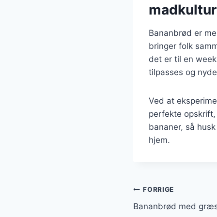
madkultur
Bananbrød er mere
bringer folk sam
det er til en wee
tilpasses og nydes
Ved at eksperimen
perfekte opskrift
bananer, så husk a
hjem.
Indlægsnavi
FORRIGE
Bananbrød med græsk 