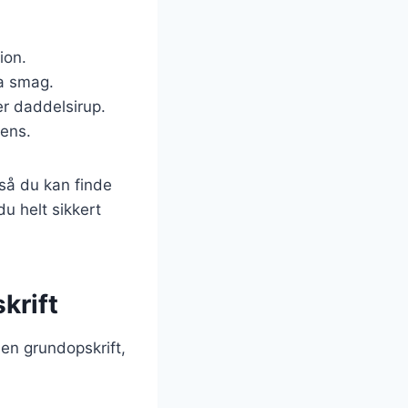
ion.
ra smag.
er daddelsirup.
tens.
 så du kan finde
du helt sikkert
krift
 en grundopskrift,