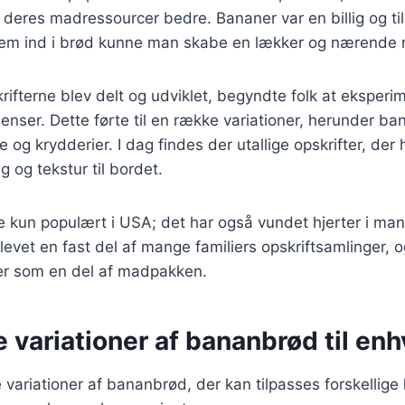
deres madressourcer bedre. Bananer var en billig og til
em ind i brød kunne man skabe en lækker og nærende r
krifterne blev delt og udviklet, begyndte folk at eksper
dienser. Dette førte til en række variationer, herunder 
og krydderier. I dag findes der utallige opskrifter, der 
 og tekstur til bordet.
 kun populært i USA; det har også vundet hjerter i man
evet en fast del af mange familiers opskriftsamlinger, 
ller som en del af madpakken.
e variationer af bananbrød til en
variationer af bananbrød, der kan tilpasses forskellig