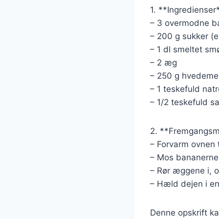
1. **Ingredienser
– 3 overmodne b
– 200 g sukker (e
– 1 dl smeltet sm
– 2 æg
– 250 g hvedeme
– 1 teskefuld nat
– 1/2 teskefuld sa
2. **Fremgangsm
– Forvarm ovnen t
– Mos bananerne i
– Rør æggene i, o
– Hæld dejen i en
Denne opskrift ka