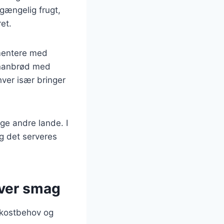
gængelig frugt,
et.
imentere med
bananbrød med
hver især bringer
ge andre lande. I
og det serveres
hver smag
e kostbehov og