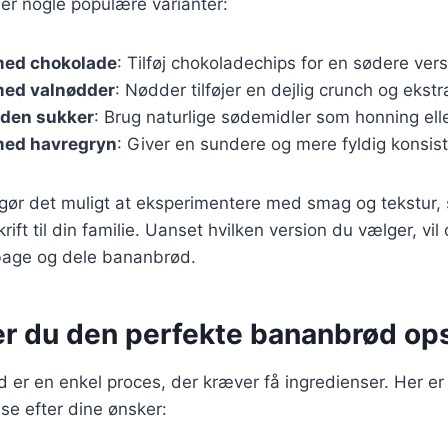
er nogle populære varianter:
med chokolade
: Tilføj chokoladechips for en sødere vers
ed valnødder
: Nødder tilføjer en dejlig crunch og ekst
den sukker
: Brug naturlige sødemidler som honning ell
med havregryn
: Giver en sundere og mere fyldig konsis
 gør det muligt at eksperimentere med smag og tekstur,
ift til din familie. Uanset hvilken version du vælger, vil 
 bage og dele bananbrød.
er du den perfekte bananbrød ops
 er en enkel proces, der kræver få ingredienser. Her er
se efter dine ønsker: