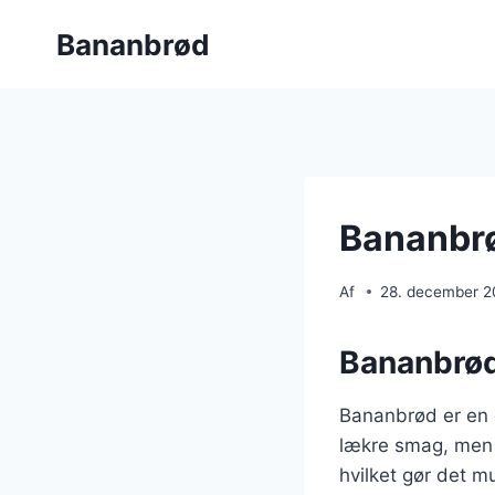
Fortsæt
Bananbrød
til
indhold
Bananbrød
Af
28. december 
Bananbrød
Bananbrød er en e
lækre smag, men o
hvilket gør det m