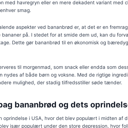
on med havregryn eller en mere dekadent variant med c
l enhver smag.
ltalende aspekter ved bananbrød er, at det er en fremr
bananer på. I stedet for at smide dem ud, kan du forva
 kage. Dette gør bananbrød til en økonomisk og bæredyg
rveres til morgenmad, som snack eller endda som dess
kan nydes af både børn og voksne. Med de rigtige ingred
ere mulighed, der stadig tilfredsstiller søde tænder.
 bag bananbrød og dets oprindel
 oprindelse i USA, hvor det blev populært i midten af d
lev især populært under den store depression, hvor fol