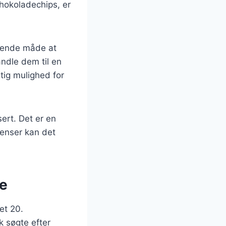
hokoladechips, er
agende måde at
ndle dem til en
tig mulighed for
ert. Det er en
ienser kan det
se
et 20.
k søgte efter