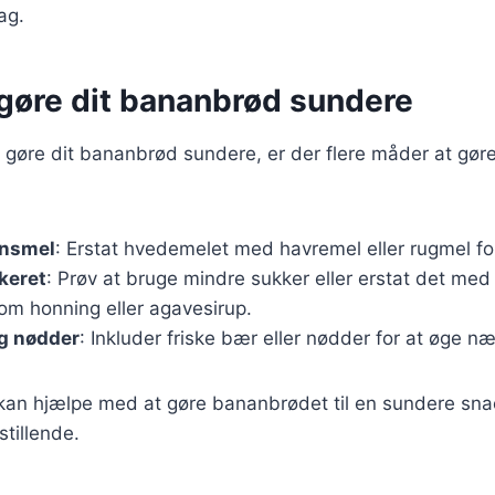
ag.
t gøre dit bananbrød sundere
 gøre dit bananbrød sundere, er der flere måder at gøre
rnsmel
: Erstat hvedemelet med havremel eller rugmel for
keret
: Prøv at bruge mindre sukker eller erstat det med 
om honning eller agavesirup.
og nødder
: Inkluder friske bær eller nødder for at øge n
kan hjælpe med at gøre bananbrødet til en sundere snac
stillende.