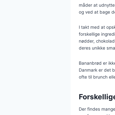
måder at udnytte 
og ved at bage d
I takt med at ops
forskellige ingre
nødder, chokolade 
deres unikke smag
Bananbrød er ikke
Danmark er det bl
ofte til brunch e
Forskellig
Der findes mange 