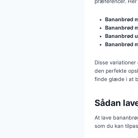
præferencer. Her 
Bananbrød 
Bananbrød m
Bananbrød u
Bananbrød 
Disse variationer
den perfekte opskr
finde glæde i at
Sådan lav
At lave bananbrød
som du kan tilpas