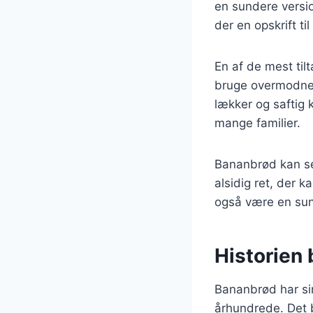
en sundere versi
der en opskrift ti
En af de mest ti
bruge overmodne 
lækker og saftig
mange familier.
Bananbrød kan se
alsidig ret, der 
også være en sund
Historien
Bananbrød har sin
århundrede. Det b