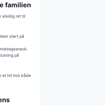
e familien
lsidig ret til
kker start på
rmiddagssnack.
slutning på
e et hit hos både
ens