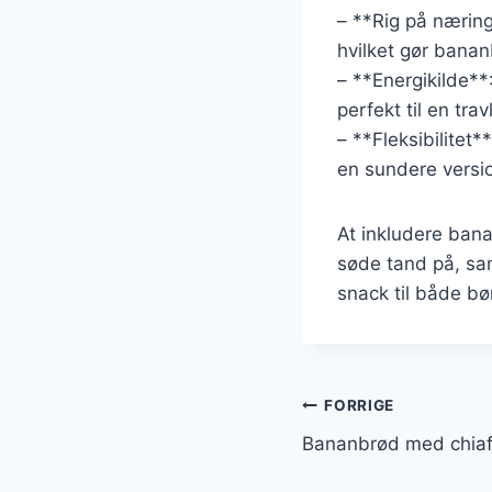
– **Rig på næring
hvilket gør banan
– **Energikilde**
perfekt til en trav
– **Fleksibilitet
en sundere versio
At inkludere bana
søde tand på, sam
snack til både b
Indlægsnavi
FORRIGE
Bananbrød med chiaf