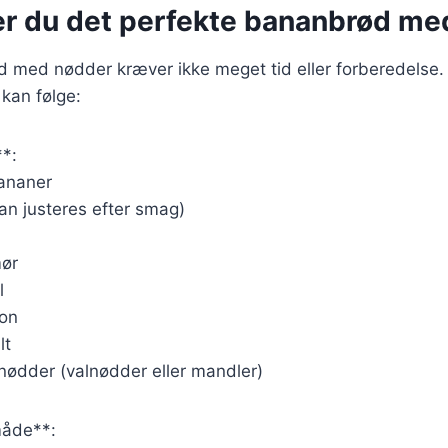
er du det perfekte bananbrød me
d med nødder kræver ikke meget tid eller forberedelse.
 kan følge:
**:
ananer
an justeres efter smag)
mør
l
ron
lt
nødder (valnødder eller mandler)
åde**: