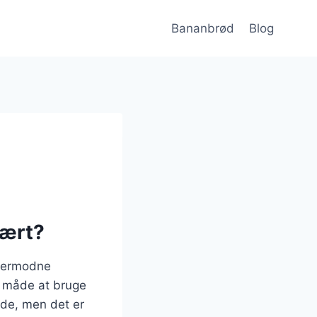
Bananbrød
Blog
lært?
overmodne
sk måde at bruge
nde, men det er