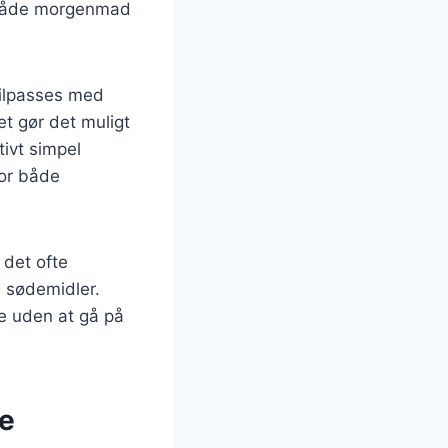
il både morgenmad
tilpasses med
et gør det muligt
tivt simpel
for både
 det ofte
e sødemidler.
re uden at gå på
se