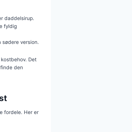
er daddelsirup.
e fyldig
n sødere version.
s kostbehov. Det
 finde den
st
 fordele. Her er