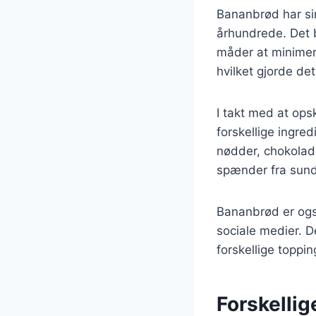
Bananbrød har sin
århundrede. Det b
måder at minimer
hvilket gjorde det
I takt med at ops
forskellige ingre
nødder, chokolade
spænder fra sunde
Bananbrød er ogs
sociale medier. D
forskellige toppin
Forskelli