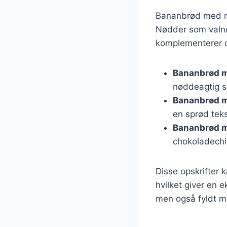
Bananbrød med nød
Nødder som valnø
komplementerer d
Bananbrød m
nøddeagtig 
Bananbrød 
en sprød teks
Bananbrød m
chokoladech
Disse opskrifter k
hvilket giver en 
men også fyldt me