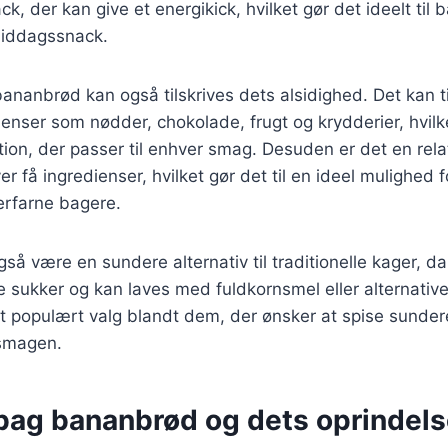
k, der kan give et energikick, hvilket gør det ideelt t
middagssnack.
bananbrød kan også tilskrives dets alsidighed. Det kan 
dienser som nødder, chokolade, frugt og krydderier, hvilk
tion, der passer til enhver smag. Desuden er det en rela
er få ingredienser, hvilket gør det til en ideel mulighed 
rfarne bagere.
å være en sundere alternativ til traditionelle kager, da
 sukker og kan laves med fuldkornsmel eller alternativ
 et populært valg blandt dem, der ønsker at spise sunde
smagen.
 bag bananbrød og dets oprindel