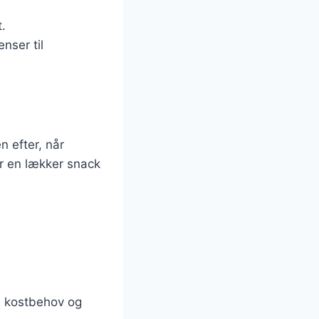
.
nser til
 efter, når
ar en lækker snack
e kostbehov og