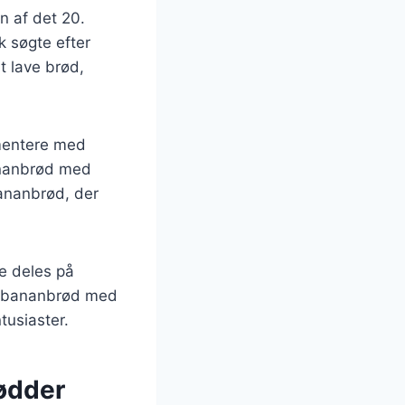
n af det 20.
k søgte efter
t lave brød,
imentere med
bananbrød med
bananbrød, der
e deles på
et bananbrød med
tusiaster.
nødder