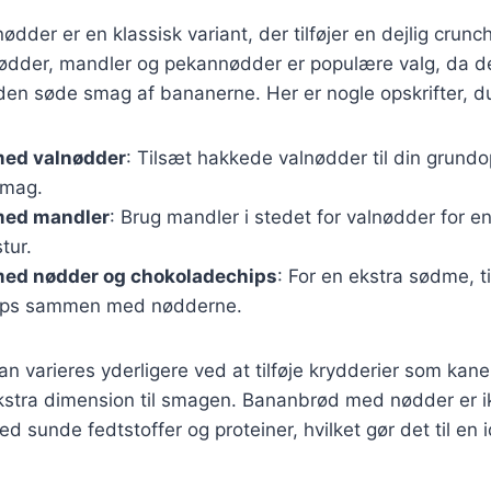
der er en klassisk variant, der tilføjer en dejlig crunc
dder, mandler og pekannødder er populære valg, da d
en søde smag af bananerne. Her er nogle opskrifter, du
ed valnødder
: Tilsæt hakkede valnødder til din grundop
smag.
med mandler
: Brug mandler i stedet for valnødder for 
tur.
ed nødder og chokoladechips
: For en ekstra sødme, t
ips sammen med nødderne.
an varieres yderligere ved at tilføje krydderier som kanel
ekstra dimension til smagen. Bananbrød med nødder er i
d sunde fedtstoffer og proteiner, hvilket gør det til en 