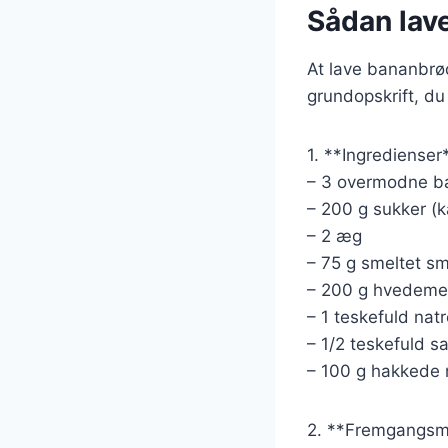
Sådan lav
At lave bananbrø
grundopskrift, du
1. **Ingredienser
– 3 overmodne b
– 200 g sukker (k
– 2 æg
– 75 g smeltet s
– 200 g hvedeme
– 1 teskefuld nat
– 1/2 teskefuld sa
– 100 g hakkede 
2. **Fremgangsm