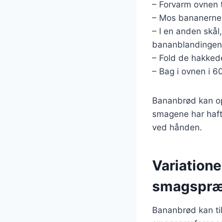
– Forvarm ovnen t
– Mos bananerne i
– I en anden skål,
bananblandingen o
– Fold de hakked
– Bag i ovnen i 6
Bananbrød kan op
smagene har haft 
ved hånden.
Variatione
smagspræ
Bananbrød kan ti