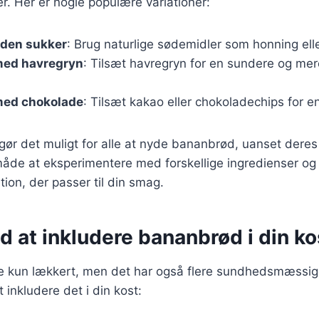
. Her er nogle populære variationer:
den sukker
: Brug naturlige sødemidler som honning ell
med havregryn
: Tilsæt havregryn for en sundere og mer
med chokolade
: Tilsæt kakao eller chokoladechips for e
 gør det muligt for alle at nyde bananbrød, uanset dere
måde at eksperimentere med forskellige ingredienser og
ion, der passer til din smag.
d at inkludere bananbrød i din ko
e kun lækkert, men det har også flere sundhedsmæssige
t inkludere det i din kost: