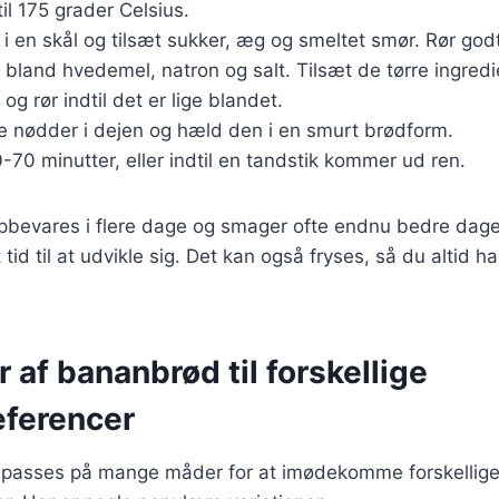
il 175 grader Celsius.
 en skål og tilsæt sukker, æg og smeltet smør. Rør godt
 bland hvedemel, natron og salt. Tilsæt de tørre ingredie
g rør indtil det er lige blandet.
e nødder i dejen og hæld den i en smurt brødform.
0-70 minutter, eller indtil en tandstik kommer ud ren.
bevares i flere dage og smager ofte endnu bedre dagen
tid til at udvikle sig. Det kan også fryses, så du altid h
r af bananbrød til forskellige
ferencer
lpasses på mange måder for at imødekomme forskellig