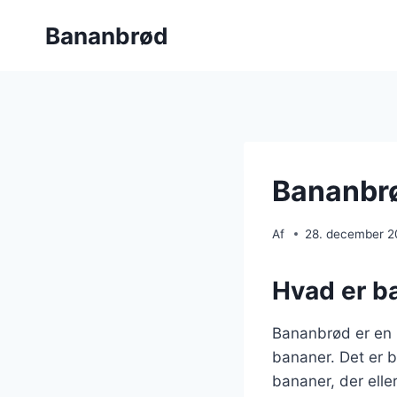
Fortsæt
Bananbrød
til
indhold
Bananbrø
Af
28. december 
Hvad er b
Bananbrød er en 
bananer. Det er b
bananer, der elle