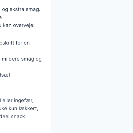
h og ekstra smag.
e
 kan overveje:
skrift for en
en mildere smag og
ilsæt
 eller ingefær,
kke kun lækkert,
ideel snack.