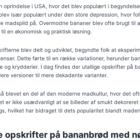
 oprindelse i USA, hvor det blev populært i begyndelse
lev især populært under den store depression, hvor fol
e madspild på. Overmodne bananer blev ofte brugt til a
 til en økonomisk og praktisk løsning.
krifterne blev delt og udviklet, begyndte folk at eksper
dienser. Dette førte til en række variationer, herunder 
 og krydderier. I dag findes der utallige opskrifter på 
re versioner til mere dekadente varianter.
å blevet en del af den moderne madkultur, hvor det oft
et er ikke usædvanligt at se billeder af smukt dekorer
gs, hvilket har bidraget til dets popularitet blandt maden
ge opskrifter på bananbrød med 