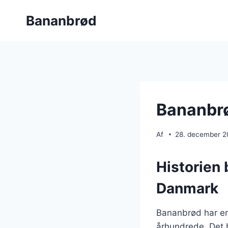
Fortsæt
Bananbrød
til
indhold
Bananbr
Af
28. december 
Historien 
Danmark
Bananbrød har en 
århundrede. Det 