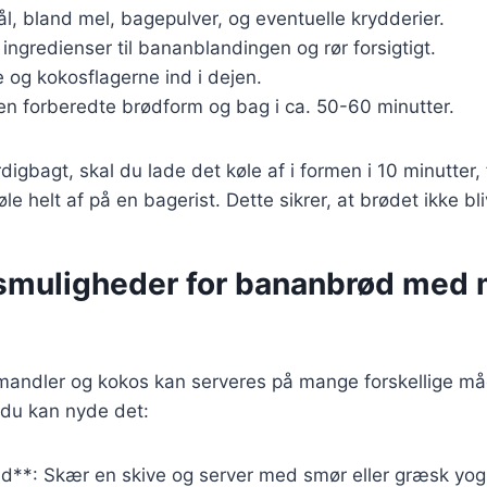
kål, bland mel, bagepulver, og eventuelle krydderier.
 ingredienser til bananblandingen og rør forsigtigt.
 og kokosflagerne ind i dejen.
en forberedte brødform og bag i ca. 50-60 minutter.
digbagt, skal du lade det køle af i formen i 10 minutter,
le helt af på en bagerist. Dette sikrer, at brødet ikke bliv
smuligheder for bananbrød med 
ndler og kokos kan serveres på mange forskellige måd
n du kan nyde det:
d**: Skær en skive og server med smør eller græsk yog