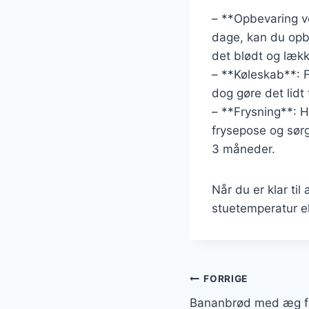
– **Opbevaring ve
dage, kan du opb
det blødt og lækk
– **Køleskab**: 
dog gøre det lidt 
– **Frysning**: H
frysepose og sørg 
3 måneder.
Når du er klar ti
stuetemperatur el
Indlægsnavi
FORRIGE
Bananbrød med æg fo