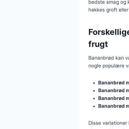
bedste smag og ko
hakkes groft eller
Forskelli
frugt
Bananbrød kan var
nogle populære va
Bananbrød 
Bananbrød m
Bananbrød 
Bananbrød m
Disse variationer