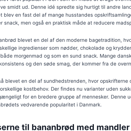
live smidt ud. Denne idé spredte sig hurtigt til andre la
t blev en fast del af mange husstandes opskriftsamling
er snack, men også en praktisk måde at reducere madsp
anbrød blevet en del af den moderne bagetradition, hvo
skellige ingredienser som nødder, chokolade og krydderi
til både morgenmad og som en sund snack. Mange dans
e konsistens og den søde smag, der kommer fra de ove
 blevet en del af sundhedstrenden, hvor opskrifterne of
rskellige kostbehov. Der findes nu varianter uden sukk
ilgængeligt for en bredere gruppe af mennesker. Denne u
nbrødets vedvarende popularitet i Danmark.
serne til bananbrød med mandler