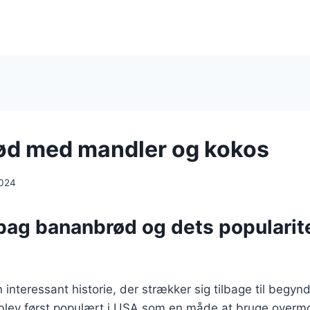
ød med mandler og kokos
2024
bag bananbrød og dets popularite
interessant historie, der strækker sig tilbage til begyn
blev først populært i USA som en måde at bruge overm