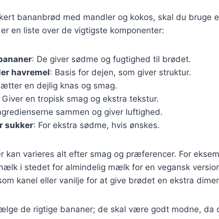
ækkert bananbrød med mandler og kokos, skal du bruge 
 er en liste over de vigtigste komponenter:
bananer
: De giver sødme og fugtighed til brødet.
ler havremel
: Basis for dejen, som giver struktur.
lsætter en dejlig knas og smag.
: Giver en tropisk smag og ekstra tekstur.
ingredienserne sammen og giver luftighed.
r sukker
: For ekstra sødme, hvis ønskes.
r kan varieres alt efter smag og præferencer. For ekse
ælk i stedet for almindelig mælk for en vegansk versio
 som kanel eller vanilje for at give brødet en ekstra dim
 vælge de rigtige bananer; de skal være godt modne, da 