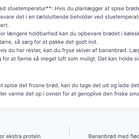
d stuetemperatur**: Hvis du planlægger at spise brødet
evare det i en tætsluttende beholder ved stuetemperatu
ert.
For længere holdbarhed kan du opbevare brødet i køles
tørre, så sørg for at pakke det godt ind.
vis du har rester, kan du fryse skiver af bananbrød. Læ
for at fjerne så meget luft som muligt. Det kan holde sig 
l at spise det frosne brød, kan du tage det ud og lade de
ler varme det op i ovnen for at genoplive den friske sm
gation
r ekstra protein
Bananbrød med fløde