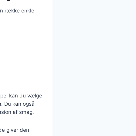
en række enkle
mpel kan du vælge
n. Du kan også
ension af smag.
de giver den