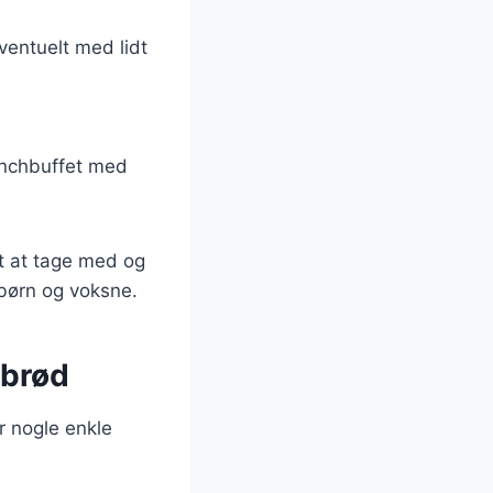
entuelt med lidt
runchbuffet med
t at tage med og
e børn og voksne.
nbrød
r nogle enkle