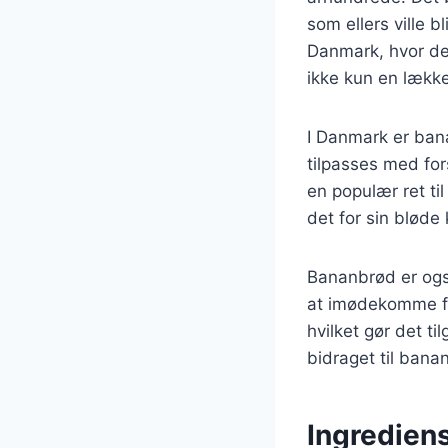
som ellers ville b
Danmark, hvor de
ikke kun en lækk
I Danmark er ban
tilpasses med for
en populær ret 
det for sin blød
Bananbrød er også
at imødekomme fo
hvilket gør det t
bidraget til bana
Ingredien