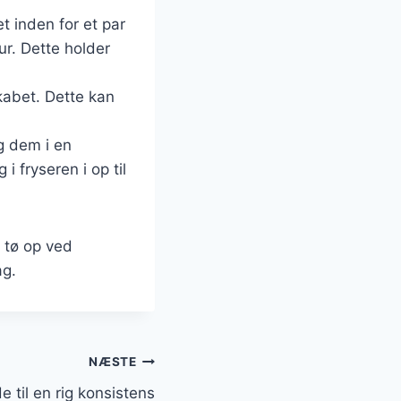
 inden for et par
r. Dette holder
kabet. Dette kan
g dem i en
i fryseren i op til
t tø op ved
ag.
NÆSTE
 til en rig konsistens