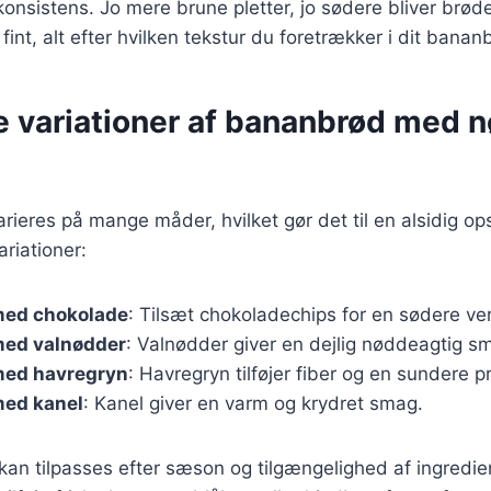
nsistens. Jo mere brune pletter, jo sødere bliver brød
 fint, alt efter hvilken tekstur du foretrækker i dit banan
ge variationer af bananbrød med 
ieres på mange måder, hvilket gør det til en alsidig opsk
riationer:
med chokolade
: Tilsæt chokoladechips for en sødere ver
ed valnødder
: Valnødder giver en dejlig nøddeagtig s
med havregryn
: Havregryn tilføjer fiber og en sundere pro
ed kanel
: Kanel giver en varm og krydret smag.
 kan tilpasses efter sæson og tilgængelighed af ingredie