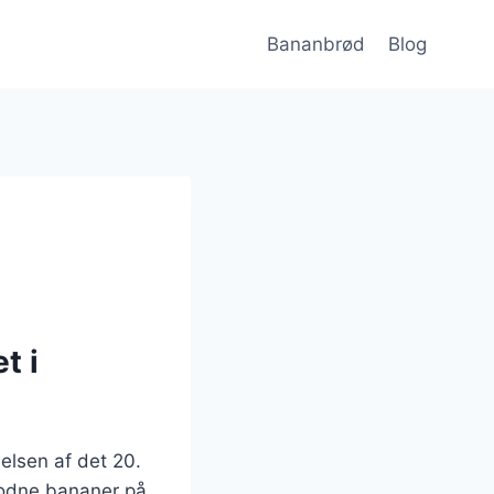
Bananbrød
Blog
t i
delsen af det 20.
odne bananer på,