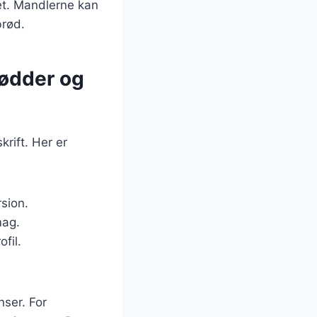
et. Mandlerne kan
brød.
nødder og
rift. Her er
sion.
mag.
fil.
nser. For