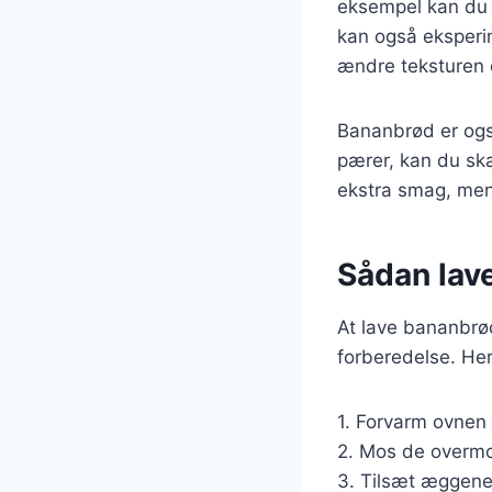
eksempel kan du t
kan også eksperim
ændre teksturen
Bananbrød er også
pærer, kan du skæ
ekstra smag, men 
Sådan lav
At lave bananbrø
forberedelse. Her
1. Forvarm ovnen 
2. Mos de overmod
3. Tilsæt æggene