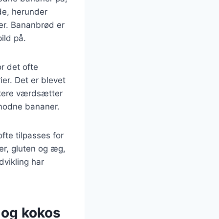
nde, herunder
er. Bananbrød er
ild på.
r det ofte
er. Det er blevet
kere værdsætter
rmodne bananer.
te tilpasses for
er, gluten og æg,
dvikling har
 og kokos