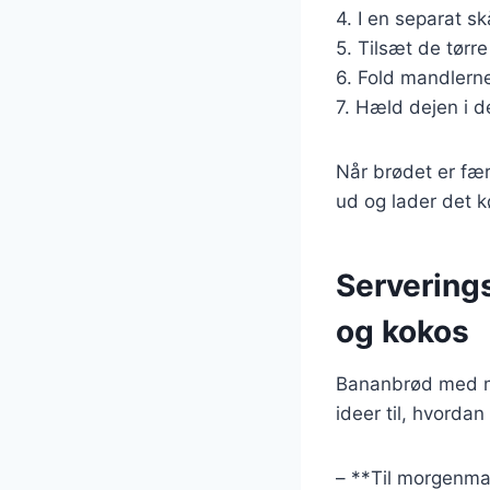
4. I en separat s
5. Tilsæt de tørre
6. Fold mandlerne
7. Hæld dejen i d
Når brødet er fær
ud og lader det kø
Servering
og kokos
Bananbrød med ma
ideer til, hvorda
– **Til morgenma