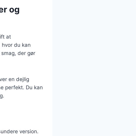
er og
ft at
 hvor du kan
g smag, der gør
er en dejlig
e perfekt. Du kan
g.
 sundere version.