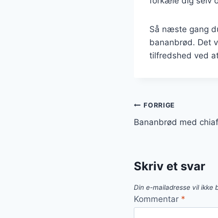
forkæle dig selv
Så næste gang du
bananbrød. Det vil
tilfredshed ved a
Indlægsnavi
FORRIGE
Bananbrød med chiaf
Skriv et svar
Din e-mailadresse vil ikke b
Kommentar
*