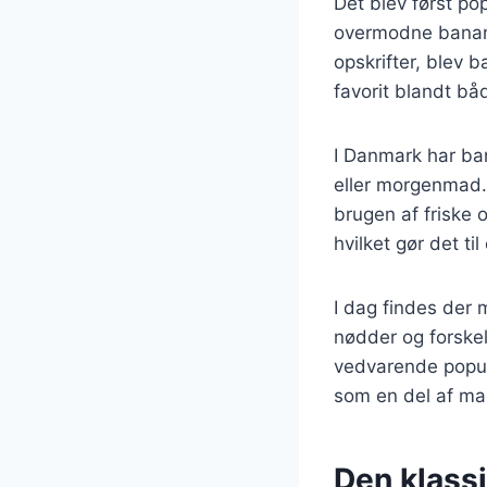
Det blev først po
overmodne banane
opskrifter, blev 
favorit blandt b
I Danmark har ba
eller morgenmad.
brugen af friske 
hvilket gør det ti
I dag findes der
nødder og forskel
vedvarende popula
som en del af ma
Den klass