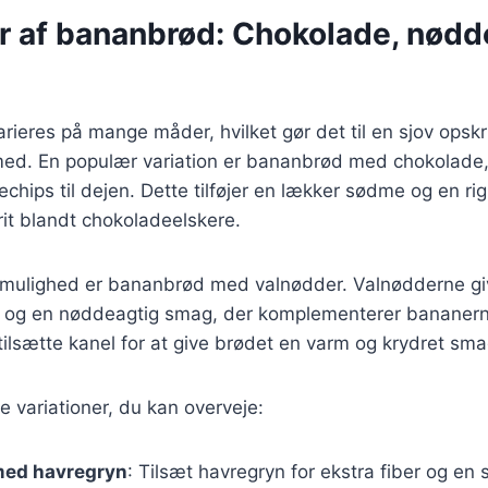
er af bananbrød: Chokolade, nødd
ieres på mange måder, hvilket gør det til en sjov opskri
ed. En populær variation er bananbrød med chokolade,
echips til dejen. Dette tilføjer en lækker sødme og en ri
orit blandt chokoladeelskere.
mulighed er bananbrød med valnødder. Valnødderne giv
 og en nøddeagtig smag, der komplementerer bananern
tilsætte kanel for at give brødet en varm og krydret sma
e variationer, du kan overveje:
med havregryn
: Tilsæt havregryn for ekstra fiber og en