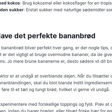
med kokos
: Brug kokosmel eller kokosflager for en tropi
den sukker
: Erstat sukker med naturlige sødemidler so
t lave det perfekte bananbrød
it bananbrød bliver perfekt hver gang, er der nogle tips, 
t er det vigtigt at bruge overmodne bananer, da de giv
s. Jo mere brune bananerne er, desto sødere vil dit br
aktor er at undgå at overblande dejen. Når du tilsætter 
bananblandingen, skal du blot blande indtil ingredienser
øre til et tæt og tungt brød, hvilket vi gerne vil undgå.
sperimentere med forskellige toppings og fyld. Prøv at d
en, inden du bager brødet, eller tilsæt friske bær for en