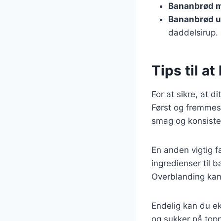
Bananbrød 
Bananbrød u
daddelsirup.
Tips til a
For at sikre, at d
Først og fremmes
smag og konsisten
En anden vigtig f
ingredienser til 
Overblanding kan f
Endelig kan du ek
og sukker på topp