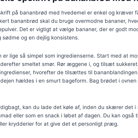
skrift på bananbrød med hvedemel er enkel og kræver få
ækkert bananbrød skal du bruge overmodne bananer, hve
ulver. Det er vigtigt at vælge bananer, der er godt mo
g sødme og en dejlig konsistens.
r lige så simpel som ingredienserne. Start med at mo
t derefter smeltet smør. Rør æggene i, og tilsæt sukkeret.
ingredienser, hvorefter de tilsættes til bananblandingen
 dejen hældes i en smurt bageform. Bag brødet i ovnen 
digbagt, kan du lade det køle af, inden du skærer det i s
nmad eller som en snack i løbet af dagen. Du kan også ti
ler krydderier for at give det et personligt præg.