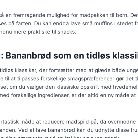
å en fremragende mulighed for madpakken til børn. Det
es på farten. Du kan endda lave små muffins i stedet fo
ndnu mere praktiske til snacks.
: Bananbrød som en tidløs klassi
tidløs klassiker, der fortsætter med at glæde både ung
 til at tilpasses forskellige smagspræferencer gør det til
et om du vælger den klassiske opskrift med hvedemel 
ed forskellige ingredienser, er der altid en ny måde a
antastisk måde at reducere madspild på, da overmodne 
panden. Ved at lave bananbrød kan du udnytte disse fru