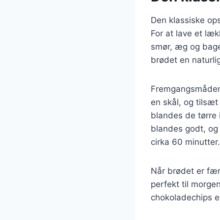
Den klassiske op
For at lave et l
smør, æg og bagep
brødet en naturli
Fremgangsmåden e
en skål, og tilsæ
blandes de tørre 
blandes godt, og
cirka 60 minutter.
Når brødet er fær
perfekt til morge
chokoladechips el