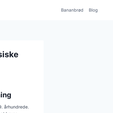
Bananbrød
Blog
siske
ning
19. århundrede.