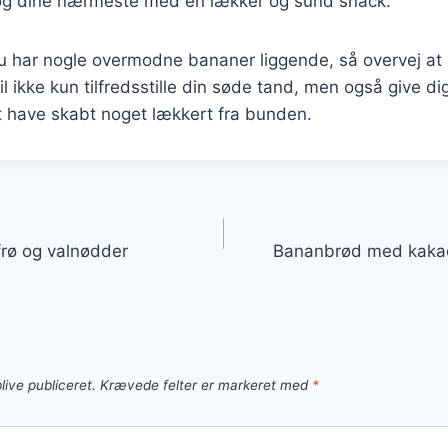
 og dine nærmeste med en lækker og sund snack.
 har nogle overmodne bananer liggende, så overvej at 
 ikke kun tilfredsstille din søde tand, men også give dig
t have skabt noget lækkert fra bunden.
gation
rø og valnødder
Bananbrød med kakao 
live publiceret.
Krævede felter er markeret med
*