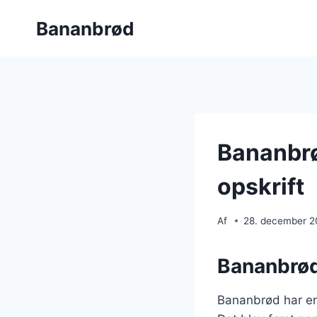
Fortsæt
Bananbrød
til
indhold
Bananbrø
opskrift
Af
28. december 
Bananbrøde
Bananbrød har en 