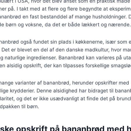
pulært i USA, hvor det blev anset som en praktisk måde
r på. I takt med at flere og flere begyndte at eksperi
bananbrød en fast bestanddel af mange husholdninger. D
åde børn og voksne, da det er både lækkert og nærende.
nanbrød også fundet sin plads i køkkenerne, især som 
 Det er blevet en del af den danske madkultur, hvor m
og naturlige ingredienser. Bananbrød kan varieres på uta
l en alsidig opskrift, der kan tilpasses forskellige smags
 mange varianter af bananbrød, herunder opskrifter med
lige krydderier. Denne alsidighed har bidraget til bana
ritet, og det er ikke usædvanligt at finde det på brun
dpakken til børn.
iske opskrift på bananbrød med