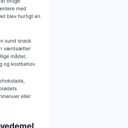
 at bruge
mentere med
et blev hurtigt en
en sund snack
an værdsætter
llige måder,
løg og kostbehov.
 chokolade,
nbrødets
chmenuer eller
 hvedemel