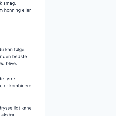
sk smag.
m honning eller
du kan følge.
er den bedste
ød blive.
de tørre
ne er kombineret.
rysse lidt kanel
 ekstra