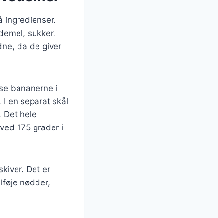
 ingredienser.
demel, sukker,
dne, da de giver
se bananerne i
 I en separat skål
. Det hele
ved 175 grader i
kiver. Det er
lføje nødder,