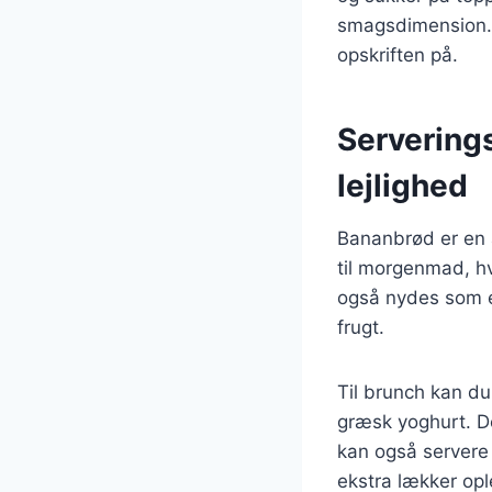
smagsdimension. 
opskriften på.
Servering
lejlighed
Bananbrød er en a
til morgenmad, hv
også nydes som en
frugt.
Til brunch kan d
græsk yoghurt. De
kan også servere 
ekstra lækker opl