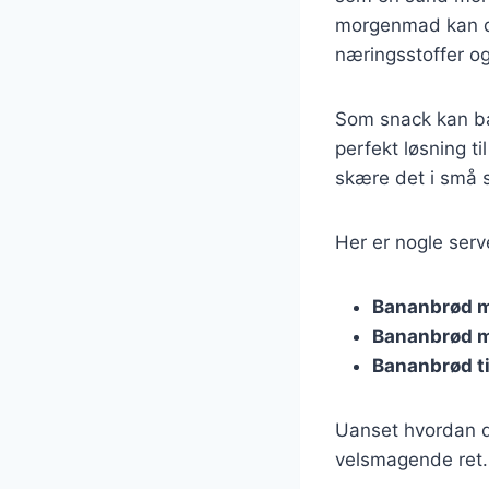
morgenmad kan du 
næringsstoffer o
Som snack kan ban
perfekt løsning t
skære det i små s
Her er nogle serv
Bananbrød m
Bananbrød m
Bananbrød ti
Uanset hvordan d
velsmagende ret.