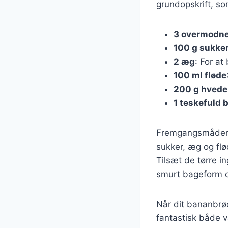
grundopskrift, so
3 overmodne
100 g sukke
2 æg
: For a
100 ml fløde
200 g hved
1 teskefuld 
Fremgangsmåden e
sukker, æg og fl
Tilsæt de tørre in
smurt bageform og
Når dit bananbrød
fantastisk både v