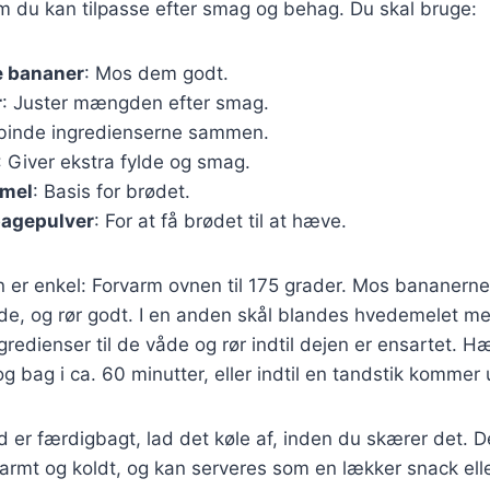
m du kan tilpasse efter smag og behag. Du skal bruge:
 bananer
: Mos dem godt.
r
: Juster mængden efter smag.
t binde ingredienserne sammen.
: Giver ekstra fylde og smag.
emel
: Basis for brødet.
bagepulver
: For at få brødet til at hæve.
r enkel: Forvarm ovnen til 175 grader. Mos bananerne i
øde, og rør godt. I en anden skål blandes hvedemelet m
gredienser til de våde og rør indtil dejen er ensartet. H
 bag i ca. 60 minutter, eller indtil en tandstik kommer 
 er færdigbagt, lad det køle af, inden du skærer det. 
armt og koldt, og kan serveres som en lækker snack ell