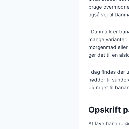
bruge overmodne 
også vej til Danm
I Danmark er bana
mange varianter.
morgenmad eller d
gør det til en als
I dag findes der 
nødder til sunder
bidraget til bana
Opskrift 
At lave bananbrød