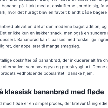
bananer på. I takt med at opskrifterne spredte sig, fa
ark, hvor det hurtigt blev en favorit blandt både bage
nbrød blevet en del af den moderne bagetradition, og d
 Det er ikke kun en lækker snack, men også en sundere 
essert. Bananbrød kan tilpasses med forskellige ingred
idig ret, der appellerer til mange smagsløg.
utallige opskrifter på bananbrød, der inkluderer alt fra 
e alternativer som havregryn og græsk yoghurt. Denne a
nbrødets vedholdende popularitet i danske hjem.
på klassisk bananbrød med fløde
 med fløde er en simpel proces, der kræver få ingredie