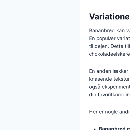
Variatione
Bananbrød kan var
En populær varia
til dejen. Dette t
chokoladeelskere
En anden lækker 
knasende tekstur
også eksperiment
din favoritkombin
Her er nogle andr
Bananbrød 