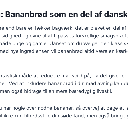
: Bananbrød som en del af dansk
e end bare en lækker bagværk; det er blevet en del a
lsidighed og evne til at tilpasses forskellige smagspræfe
 både unge og gamle. Uanset om du vælger den klassiske
med nye ingredienser, vil bananbrød altid være en kærk
ntastisk måde at reducere madspild på, da det giver en ny
r. Ved at inkludere bananbrød i din madlavning kan d
men også bidrage til en mere bæredygtig livsstil.
 har nogle overmodne bananer, så overvej at bage et 
l ikke kun tilfredsstille din søde tand, men også bringe