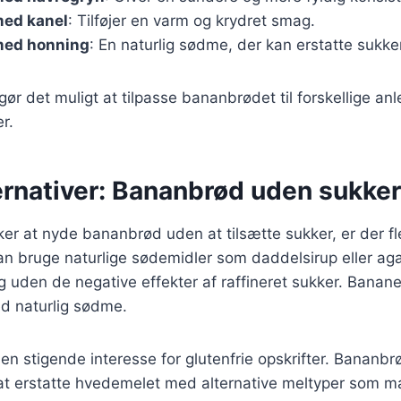
ed kanel
: Tilføjer en varm og krydret smag.
med honning
: En naturlig sødme, der kan erstatte sukke
gør det muligt at tilpasse bananbrødet til forskellige an
r.
ernativer: Bananbrød uden sukker
er at nyde bananbrød uden at tilsætte sukker, er der f
kan bruge naturlige sødemidler som daddelsirup eller ag
 uden de negative effekter af raffineret sukker. Bananer
d naturlig sødme.
en stigende interesse for glutenfrie opskrifter. Bananb
at erstatte hvedemelet med alternative meltyper som ma