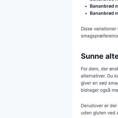
Bananbrød m
Bananbrød 
Disse variationer 
smagspræference
Sunne alt
For dem, der ønsk
alternativer. Du 
giver en sød smag
bidrager også me
Derudover er der 
uden gluten ved 