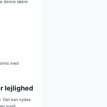
de denne lækre
promis med
 lejlighed
r. Det kan nydes
 en sund