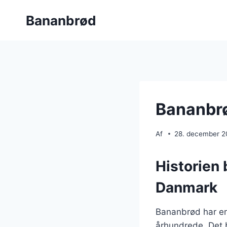
Fortsæt
Bananbrød
til
indhold
Bananbrød
Af
28. december 
Historien 
Danmark
Bananbrød har en l
århundrede. Det b