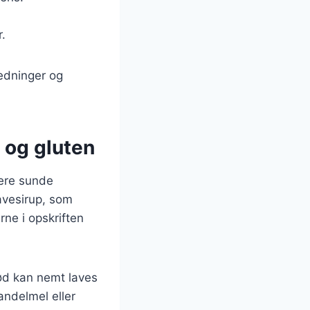
r.
ledninger og
 og gluten
lere sunde
avesirup, som
ne i opskriften
rød kan nemt laves
ndelmel eller