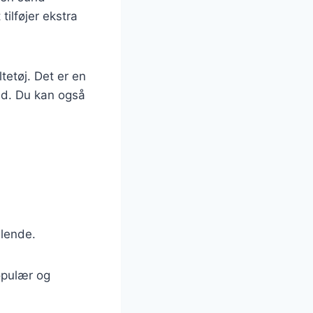
ilføjer ekstra
etøj. Det er en
med. Du kan også
alende.
opulær og