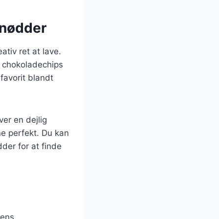
 nødder
tiv ret at lave.
r chokoladechips
 favorit blandt
er en dejlig
e perfekt. Du kan
er for at finde
tens.