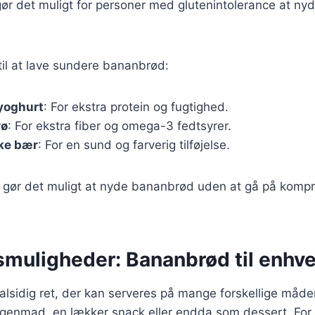
ør det muligt for personer med glutenintolerance at ny
 til at lave sundere bananbrød:
yoghurt
: For ekstra protein og fugtighed.
rø
: For ekstra fiber og omega-3 fedtsyrer.
ske bær
: For en sund og farverig tilføjelse.
er gør det muligt at nyde bananbrød uden at gå på kom
muligheder: Bananbrød til enhver
lsidig ret, der kan serveres på mange forskellige måde
enmad, en lækker snack eller endda som dessert. For