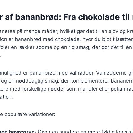
r af bananbrød: Fra chokolade til
ieres på mange måder, hvilket gør det til en sjov og krea
tion er bananbrød med chokolade, hvor du blot tilsætte
ilføjer en lækker sødme og en rig smag, der gør det til en
.
mulighed er bananbrød med valnødder. Valnødderne giv
 og en nøddeagtig smag, der komplementerer bananern
ere med forskellige nødder som mandler eller pekannødd
ation.
e populære variationer:
med havregryn
: Giver en sundere og mere fyldig konsis