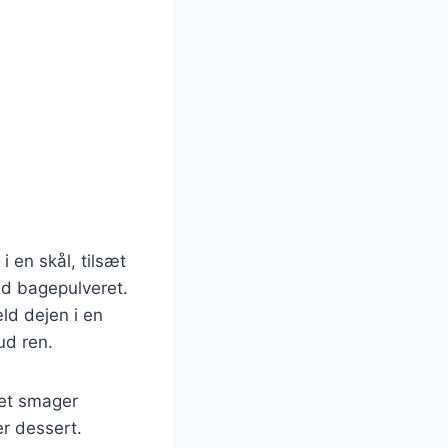
 en skål, tilsæt
ed bagepulveret.
æld dejen i en
ud ren.
Det smager
er dessert.