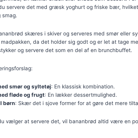
servere det med græsk yoghurt og friske bær, hvilket t
g smag.
anbrød skæres i skiver og serveres med smør eller sylt
il madpakken, da det holder sig godt og er let at tage 
tykker og servere det som en del af en brunchbuffet.
eringsforslag:
ed smør og syltetøj
: En klassisk kombination.
ed fløde og frugt
: En lækker dessertmulighed.
l børn
: Skær det i sjove former for at gøre det mere tilt
u vælger at servere det, vil bananbrød altid være en p