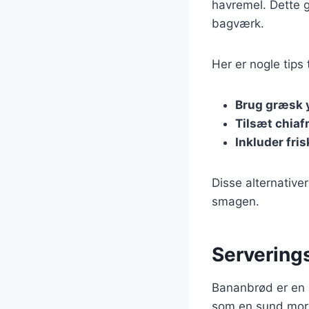
havremel. Dette g
bagværk.
Her er nogle tips
Brug græsk 
Tilsæt chiaf
Inkluder fri
Disse alternativ
smagen.
Serverings
Bananbrød er en a
som en sund morg