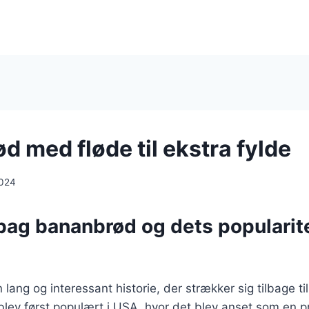
 med fløde til ekstra fylde
2024
bag bananbrød og dets popularite
ang og interessant historie, der strækker sig tilbage til
lev først populært i USA, hvor det blev anset som en p