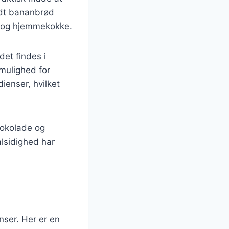
ndt bananbrød
re og hjemmekokke.
et findes i
mulighed for
ienser, hvilket
chokolade og
lsidighed har
nser. Her er en