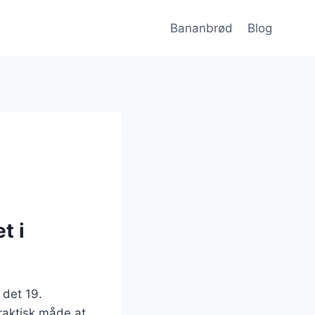
Bananbrød
Blog
t i
 det 19.
raktisk måde at