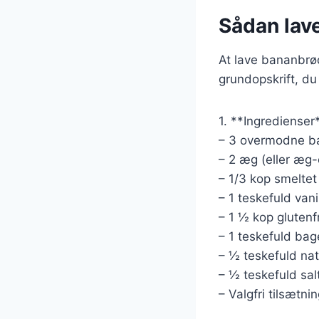
Sådan lave
At lave bananbrød
grundopskrift, du
1. **Ingredienser
– 3 overmodne b
– 2 æg (eller æg-
– 1/3 kop smeltet
– 1 teskefuld vani
– 1 ½ kop glutenf
– 1 teskefuld bag
– ½ teskefuld na
– ½ teskefuld sal
– Valgfri tilsætn