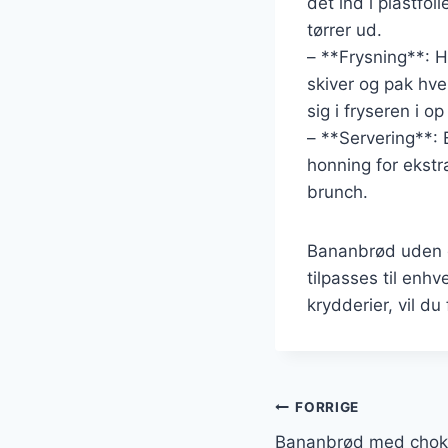
det ind i plastfol
tørrer ud.
– **Frysning**: H
skiver og pak hve
sig i fryseren i o
– **Servering**: B
honning for ekstr
brunch.
Bananbrød uden g
tilpasses til enh
krydderier, vil du
Indlægsnavi
FORRIGE
Bananbrød med choko