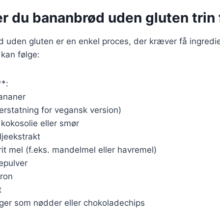
r du bananbrød uden gluten trin f
 uden gluten er en enkel proces, der kræver få ingredie
 kan følge:
**:
ananer
erstatning for vegansk version)
 kokosolie eller smør
ljeekstrakt
rit mel (f.eks. mandelmel eller havremel)
epulver
tron
t
inger som nødder eller chokoladechips