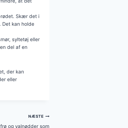
rhindre, at det
rødet. Skær det i
e. Det kan holde
ør, syltetøj eller
en del af en
et, der kan
er eller
NÆSTE
frø og valnødder som