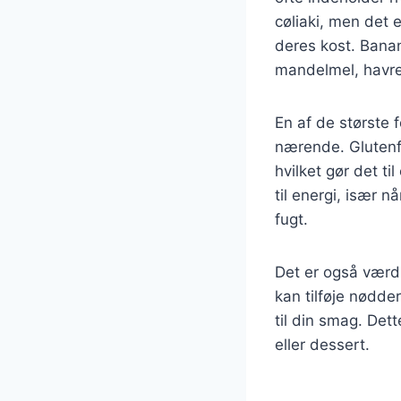
cøliaki, men det 
deres kost. Banan
mandelmel, havrem
En af de største 
nærende. Glutenfr
hvilket gør det t
til energi, især 
fugt.
Det er også værd
kan tilføje nødde
til din smag. Det
eller dessert.