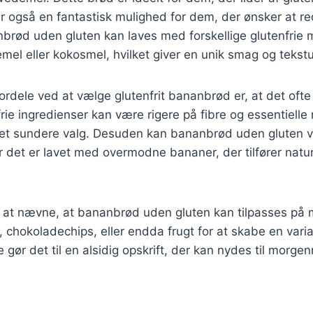
er også en fantastisk mulighed for dem, der ønsker at re
brød uden gluten kan laves med forskellige glutenfrie 
el eller kokosmel, hvilket giver en unik smag og tekstu
fordele ved at vælge glutenfrit bananbrød er, at det oft
ie ingredienser kan være rigere på fibre og essentielle 
il et sundere valg. Desuden kan bananbrød uden gluten 
når det er lavet med overmodne bananer, der tilfører nat
 at nævne, at bananbrød uden gluten kan tilpasses på
r, chokoladechips, eller endda frugt for at skabe en vari
te gør det til en alsidig opskrift, der kan nydes til mor