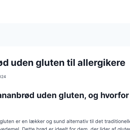
 uden gluten til allergikere
024
ananbrød uden gluten, og hvorfo
uten er en lækker og sund alternativ til det traditione
vedemel. Dette brød er ideelt for dem, der lider af glute