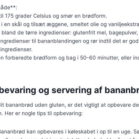
åde**:
il 175 grader Celsius og smør en brødform.
 en skål og tilsæt æggene, smeltet olie og vaniljeekstra
 bland de tørre ingredienser: glutenfrit mel, bagepulver,
 ingredienser til bananblandingen og rør indtil det er god
 ingredienser.
n forberedte brødform og bag i 50-60 minutter, eller ind
pbevaring og servering af bananb
it bananbrød uden gluten, er det vigtigt at opbevare det
. Her er nogle tips til opbevaring:
ananbrød kan opbevares i køleskabet i op til en uge. Sø