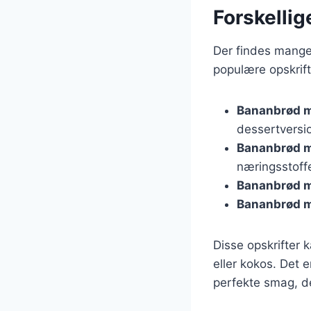
Forskellig
Der findes mange
populære opskrift
Bananbrød 
dessertversi
Bananbrød m
næringsstoffe
Bananbrød 
Bananbrød m
Disse opskrifter 
eller kokos. Det 
perfekte smag, de