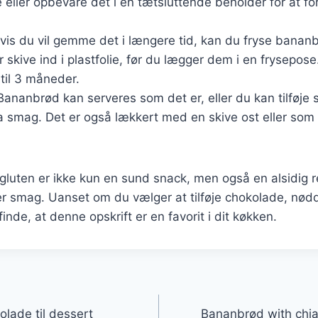
ie eller opbevare det i en tætsluttende beholder for at fo
vis du vil gemme det i længere tid, kan du fryse bananb
r skive ind i plastfolie, før du lægger dem i en frysepos
p til 3 måneder.
ananbrød kan serveres som det er, eller du kan tilføje sm
a smag. Det er også lækkert med en skive ost eller som 
luten er ikke kun en sund snack, men også en alsidig r
ver smag. Uanset om du vælger at tilføje chokolade, nødd
 finde, at denne opskrift er en favorit i dit køkken.
gation
lade til dessert
Bananbrød with chia