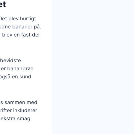
et
et blev hurtigt
modne bananer på.
 blev en fast del
sbevidste
er er bananbrød
 også en sund
eres sammen med
ifter inkluderer
e ekstra smag.