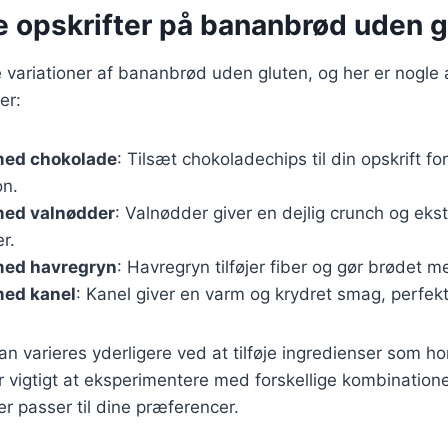
e opskrifter på bananbrød uden g
 variationer af bananbrød uden gluten, og her er nogle
er:
med chokolade
: Tilsæt chokoladechips til din opskrift fo
on.
ed valnødder
: Valnødder giver en dejlig crunch og eks
r.
med havregryn
: Havregryn tilføjer fiber og gør brødet
ed kanel
: Kanel giver en varm og krydret smag, perfekt t
kan varieres yderligere ved at tilføje ingredienser som h
er vigtigt at eksperimentere med forskellige kombinatione
r passer til dine præferencer.