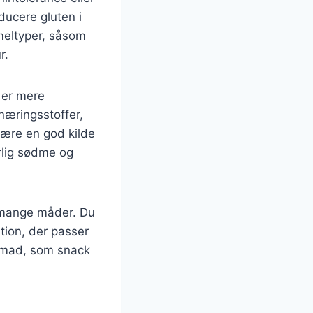
ducere gluten i
meltyper, såsom
r.
e er mere
næringsstoffer,
være en god kilde
urlig sødme og
 mange måder. Du
ation, der passer
genmad, som snack