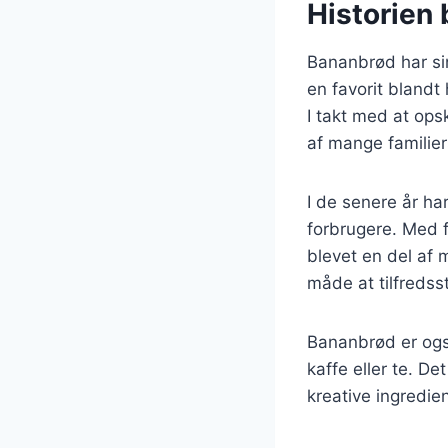
Historien
Bananbrød har sin
en favorit bland
I takt med at ops
af mange familier
I de senere år h
forbrugere. Med f
blevet en del af
måde at tilfredss
Bananbrød er ogs
kaffe eller te. D
kreative ingredie