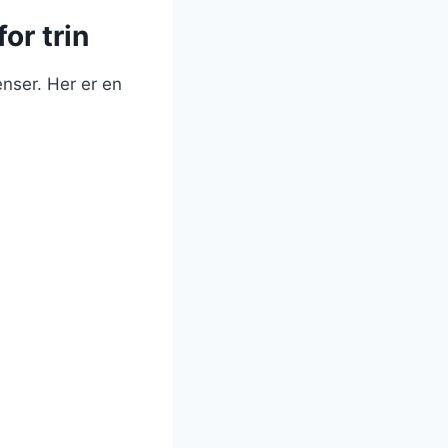
or trin
nser. Her er en