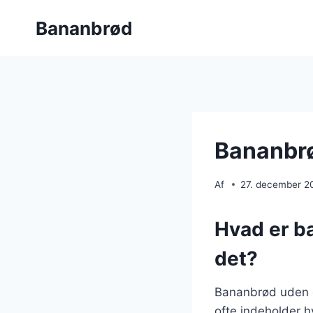
Fortsæt
Bananbrød
til
indhold
Bananbrød
Af
27. december 2
Hvad er b
det?
Bananbrød uden gl
ofte indeholder h