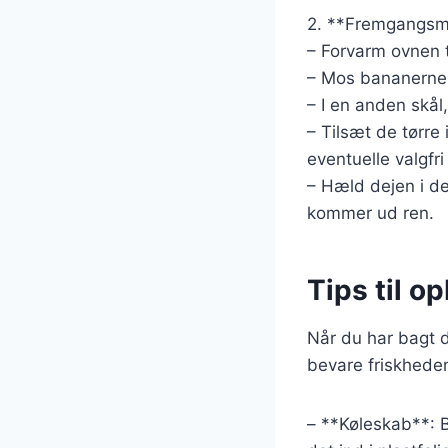
2. **Fremgangsm
– Forvarm ovnen t
– Mos bananerne i
– I en anden skål,
– Tilsæt de tørre
eventuelle valgfri
– Hæld dejen i de
kommer ud ren.
Tips til o
Når du har bagt d
bevare friskheden
– **Køleskab**: B