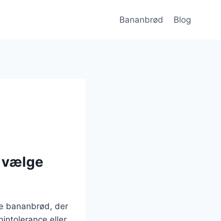
Bananbrød
Blog
r vælge
lle bananbrød, der
nintolerance eller