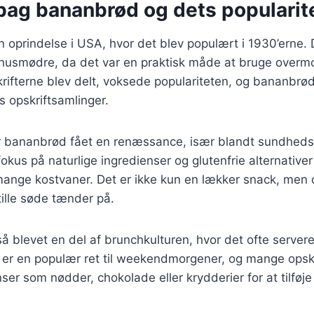
 bag bananbrød og dets popularit
 oprindelse i USA, hvor det blev populært i 1930’erne. D
t husmødre, da det var en praktisk måde at bruge over
krifterne blev delt, voksede populariteten, og bananbrød
s opskriftsamlinger.
ar bananbrød fået en renæssance, især blandt sundhed
okus på naturlige ingredienser og glutenfrie alternativ
 mange kostvaner. Det er ikke kun en lækker snack, men
tille søde tænder på.
å blevet en del af brunchkulturen, hvor det ofte serv
et er en populær ret til weekendmorgener, og mange opskr
nser som nødder, chokolade eller krydderier for at tilføj