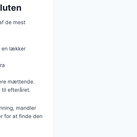
luten
 af de mest
r en lækker
tra
 mere mættende.
il efteråret.
onning, mandler
r for at finde den