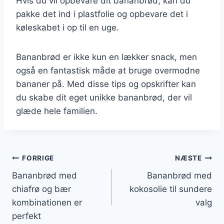
Hvis du vil opbevare dit bananbrød, kan du
pakke det ind i plastfolie og opbevare det i
køleskabet i op til en uge.
Bananbrød er ikke kun en lækker snack, men
også en fantastisk måde at bruge overmodne
bananer på. Med disse tips og opskrifter kan
du skabe dit eget unikke bananbrød, der vil
glæde hele familien.
Indlægsnavigation
FORRIGE
NÆSTE
Bananbrød med
Bananbrød med
chiafrø og bær
kokosolie til sundere
kombinationen er
valg
perfekt