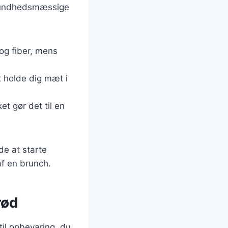
 sundhedsmæssige
 og fiber, mens
 holde dig mæt i
t gør det til en
e at starte
af en brunch.
rød
 til opbevaring, du