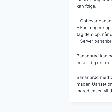
kan følge.
– Opbevar bananb
– For længere op
tag dem op, når d
– Server bananbrø
Bananbrød kan og
en alsidig ret, der
Bananbrød med v
måder. Uanset om 
ingredienser, vil