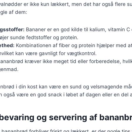
lnødder er ikke kun lækkert, men det har også flere
ogle af dem:
gsstoffer:
Bananer er en god kilde til kalium, vitamin C
føjer sunde fedtstoffer og protein.
thed:
Kombinationen af fiber og protein hjælper med at
hvilket kan være gavnligt for vægtkontrol.
ananbrød kræver ikke meget tid eller forberedelse, hvilke
rgenmad.
anbrød i din kost kan være en sund og velsmagende måd
 også være en god snack i løbet af dagen eller en del 
pbevaring og servering af bananb
it bananbrød forbliver friskt og lækkert, er der nogle tips