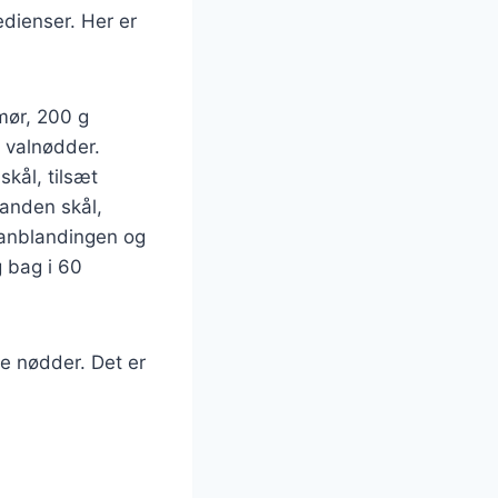
dienser. Her er
mør, 200 g
 valnødder.
kål, tilsæt
 anden skål,
ananblandingen og
g bag i 60
re nødder. Det er