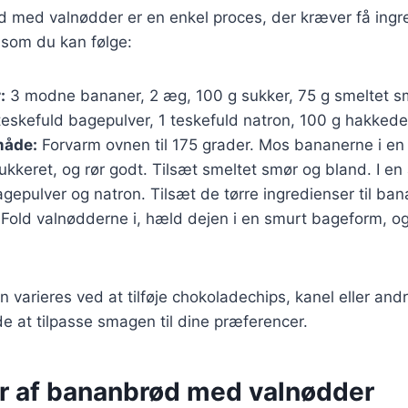
 med valnødder er en enkel proces, der kræver få ingre
 som du kan følge:
:
3 modne bananer, 2 æg, 100 g sukker, 75 g smeltet s
teskefuld bagepulver, 1 teskefuld natron, 100 g hakkede
åde:
Forvarm ovnen til 175 grader. Mos bananerne i en s
keret, og rør godt. Tilsæt smeltet smør og bland. I en
gepulver og natron. Tilsæt de tørre ingredienser til b
t. Fold valnødderne i, hæld dejen i en smurt bageform, o
n varieres ved at tilføje chokoladechips, kanel eller and
e at tilpasse smagen til dine præferencer.
er af bananbrød med valnødder