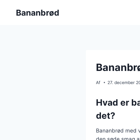
Fortsæt
Bananbrød
til
indhold
Bananbrø
Af
27. december 2
Hvad er b
det?
Bananbrød med va
den søde smag a