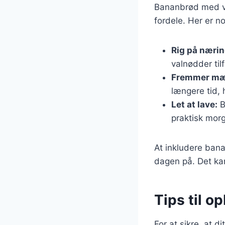
Bananbrød med va
fordele. Her er n
Rig på nærin
valnødder til
Fremmer mæ
længere tid, 
Let at lave:
B
praktisk mo
At inkludere ban
dagen på. Det kan
Tips til o
For at sikre, at d