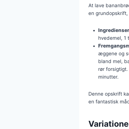
At lave bananbrød
en grundopskrift,
Ingredienser
hvedemel, 1 
Fremgangsm
æggene og suk
bland mel, ba
rør forsigtig
minutter.
Denne opskrift ka
en fantastisk måd
Variation