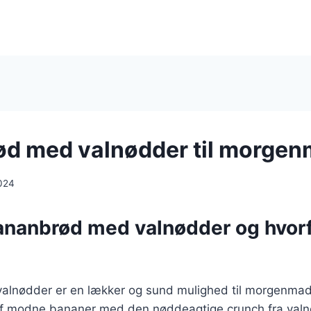
d med valnødder til morge
024
ananbrød med valnødder og hvor
lnødder er en lækker og sund mulighed til morgenmad
f modne bananer med den nøddeagtige crunch fra valn