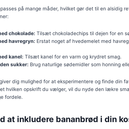
passes på mange måder, hvilket gør det til en alsidig re
ner:
ed chokolade:
Tilsæt chokoladechips til dejen for en s
ed havregryn:
Erstat noget af hvedemelet med havregr
ed kanel:
Tilsæt kanel for en varm og krydret smag.
den sukker:
Brug naturlige sødemidler som honning elle
 giver dig mulighed for at eksperimentere og finde din fa
t hvilken opskrift du vælger, vil du nyde den lækre sm
 fordele.
d at inkludere bananbrød i din ko