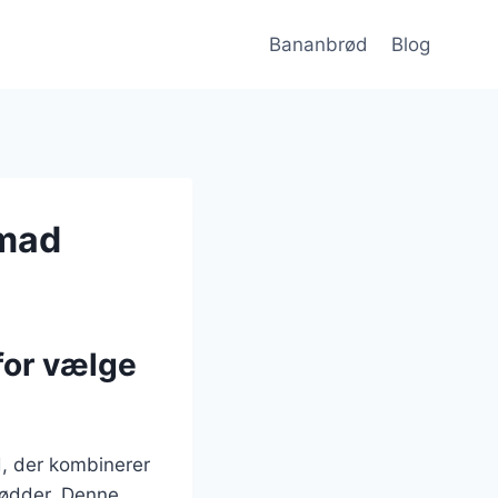
Bananbrød
Blog
nmad
for vælge
, der kombinerer
ødder. Denne