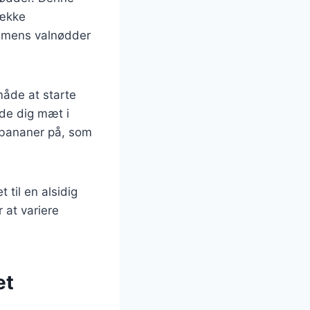
række
, mens valnødder
åde at starte
lde dig mæt i
 bananer på, som
 til en alsidig
 at variere
et