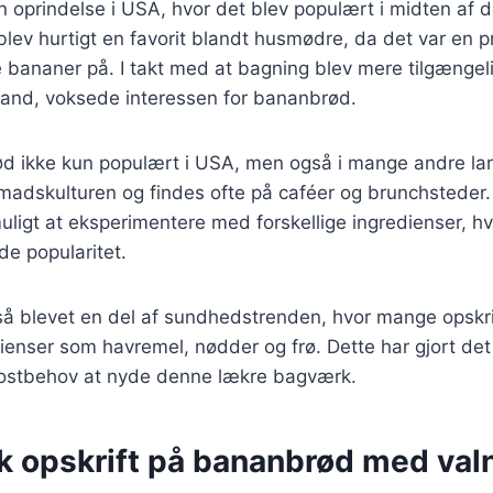
 oprindelse i USA, hvor det blev populært i midten af d
lev hurtigt en favorit blandt husmødre, da det var en p
bananer på. I takt med at bagning blev mere tilgængeli
tand, voksede interessen for bananbrød.
ød ikke kun populært i USA, men også i mange andre lan
madskulturen og findes ofte på caféer og brunchsteder.
muligt at eksperimentere med forskellige ingredienser, hv
de popularitet.
å blevet en del af sundhedstrenden, hvor mange opskrif
dienser som havremel, nødder og frø. Dette har gjort det 
kostbehov at nyde denne lækre bagværk.
sk opskrift på bananbrød med va