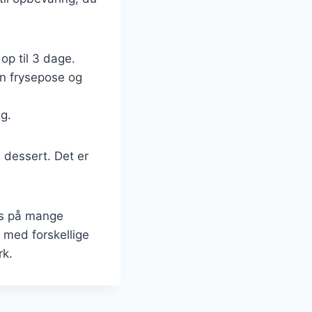
op til 3 dage.
en frysepose og
g.
 dessert. Det er
es på mange
 med forskellige
rk.