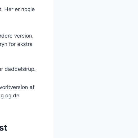
t. Her er nogle
ødere version.
yn for ekstra
r daddelsirup.
voritversion af
ag og de
st