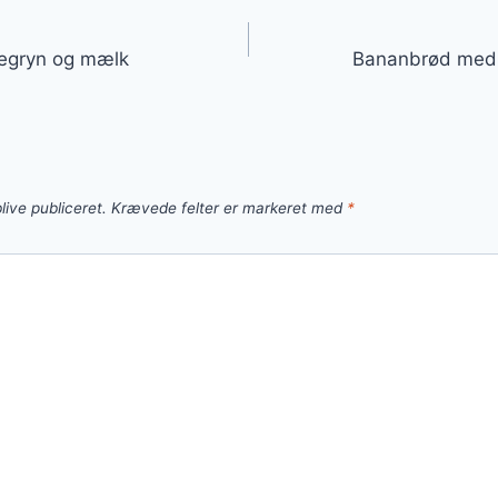
gation
egryn og mælk
Bananbrød med æ
live publiceret.
Krævede felter er markeret med
*