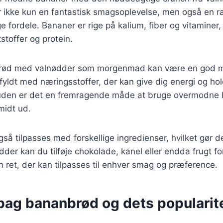
r ikke kun en fantastisk smagsoplevelse, men også en 
fordele. Bananer er rige på kalium, fiber og vitaminer
tstoffer og protein.
rød med valnødder som morgenmad kan være en god m
fyldt med næringsstoffer, der kan give dig energi og ho
uden er det en fremragende måde at bruge overmodne
smidt ud.
å tilpasses med forskellige ingredienser, hvilket gør det
dder kan du tilføje chokolade, kanel eller endda frugt for
 ret, der kan tilpasses til enhver smag og præference.
 bag bananbrød og dets popularit