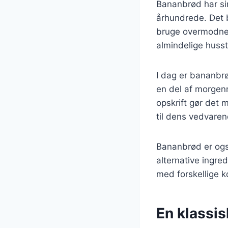
Bananbrød har sin
århundrede. Det b
bruge overmodne 
almindelige huss
I dag er bananbr
en del af morgen
opskrift gør det 
til dens vedvaren
Bananbrød er ogs
alternative ingre
med forskellige 
En klassi