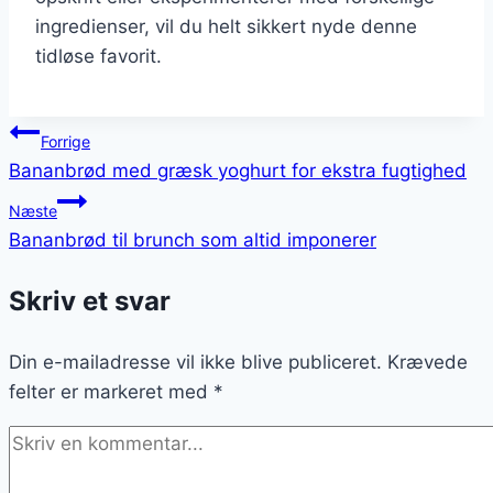
ingredienser, vil du helt sikkert nyde denne
tidløse favorit.
Indlægsnavigation
Forrige
Bananbrød med græsk yoghurt for ekstra fugtighed
Næste
Bananbrød til brunch som altid imponerer
Skriv et svar
Din e-mailadresse vil ikke blive publiceret.
Krævede
felter er markeret med
*