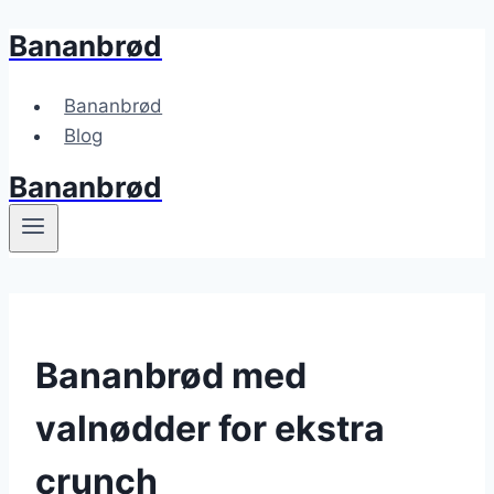
Bananbrød
Fortsæt
til
indhold
Bananbrød
Blog
Bananbrød
Bananbrød med
valnødder for ekstra
crunch