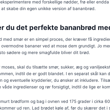
eksperimentere med forskellige nødder, frø eller endda
r at skabe din egen unikke version af bananbrød.
er du det perfekte bananbrød me
d med smør er en simpel proces, der kræver få ingredie
ne overmodne bananer ved at mose dem grundigt. Jo m
sto sødere og mere smagfulde bliver dit brød.
moses, skal du tilsætte smør, sukker, æg og vaniljeekst
mmen, indtil de er godt blandet. I en separat skål kan 
n og eventuelle krydderier, du ønsker at inkludere. Tils
e våde ingredienser og rør forsigtigt, indtil de lige er ko
murt brødform og bag i ovnen ved 175 grader i cirka 60 
k kommer ud ren. Lad brødet køle af, før du skærer det i 