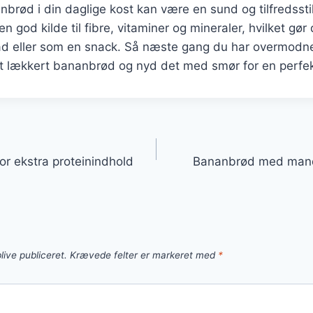
nbrød i din daglige kost kan være en sund og tilfredsst
n god kilde til fibre, vitaminer og mineraler, hvilket gør d
ad eller som en snack. Så næste gang du har overmodn
et lækkert bananbrød og nyd det med smør for en perfek
gation
r ekstra proteinindhold
Bananbrød med mand
live publiceret.
Krævede felter er markeret med
*