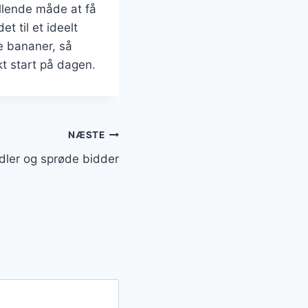
illende måde at få
et til et ideelt
e bananer, så
t start på dagen.
NÆSTE
ler og sprøde bidder