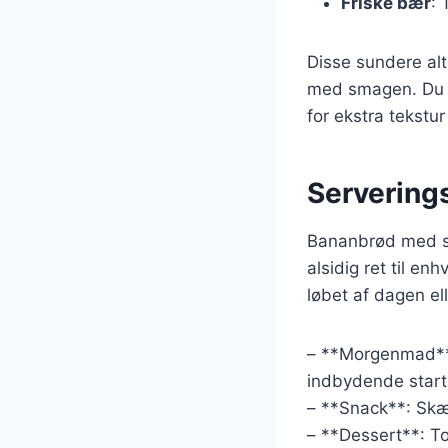
Friske bær
: 
Disse sundere al
med smagen. Du ka
for ekstra tekstu
Serverings
Bananbrød med smø
alsidig ret til e
løbet af dagen el
– **Morgenmad**:
indbydende start
– **Snack**: Skæ
– **Dessert**: T