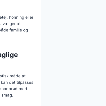
tøj, honning eller
u vælger at
både familie og
aglige
astisk måde at
kan det tilpasses
 bananbrød med
r smag.