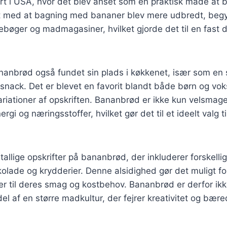
ært i USA, hvor det blev anset som en praktisk måde at
kt med at bagning med bananer blev mere udbredt, begy
ebøger og madmagasiner, hvilket gjorde det til en fast 
nanbrød også fundet sin plads i køkkenet, især som en
snack. Det er blevet en favorit blandt både børn og vo
ariationer af opskriften. Bananbrød er ikke kun velsma
ergi og næringsstoffer, hvilket gør det til et ideelt valg ti
tallige opskrifter på bananbrød, der inkluderer forskelli
lade og krydderier. Denne alsidighed gør det muligt for
er til deres smag og kostbehov. Bananbrød er derfor ik
del af en større madkultur, der fejrer kreativitet og bære