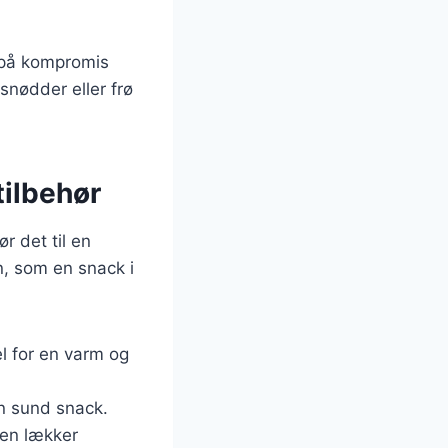
 på kompromis
snødder eller frø
tilbehør
 det til en
n, som en snack i
l for en varm og
n sund snack.
 en lækker