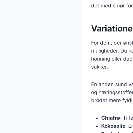
det med smør for
Variatione
For dem, der ønsk
muligheder. Du k
honning eller dad
sukker.
En anden sund var
og næringsstoffer
brødet mere fyldi
Chiafrø
: Til
Kokosolie
: E