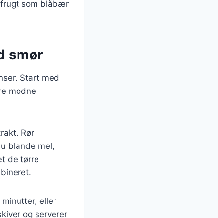
 frugt som blåbær
d smør
nser. Start med
ere modne
rakt. Rør
du blande mel,
æt de tørre
mbineret.
minutter, eller
skiver og serverer