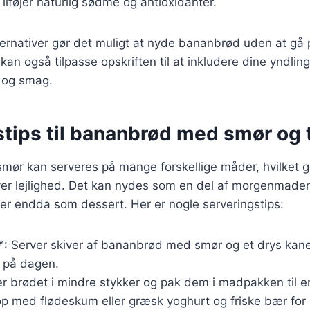
Tilføjer naturlig sødme og antioxidanter.
ternativer gør det muligt at nyde bananbrød uden at gå
n også tilpasse opskriften til at inkludere dine yndling
r og smag.
tips til bananbrød med smør og 
r kan serveres på mange forskellige måder, hvilket gør
nhver lejlighed. Det kan nydes som en del af morgenmade
ler endda som dessert. Her er nogle serveringstips:
 Server skiver af bananbrød med smør og et drys kane
 på dagen.
r brødet i mindre stykker og pak dem i madpakken til e
op med flødeskum eller græsk yoghurt og friske bær for