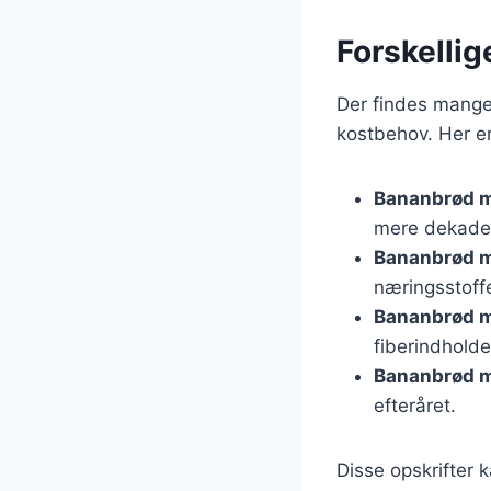
Forskellig
Der findes mange 
kostbehov. Her er
Bananbrød 
mere dekaden
Bananbrød m
næringsstoffe
Bananbrød 
fiberindholde
Bananbrød m
efteråret.
Disse opskrifter k