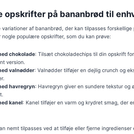
e opskrifter på bananbrød til en
variationer af bananbrød, der kan tilpasses forskellige
 nogle populære opskrifter, som du kan prøve:
med chokolade
: Tilsæt chokoladechips til din opskrift f
t version.
ed valnødder
: Valnødder tilføjer en dejlig crunch og ek
r.
med havregryn
: Havregryn giver en sundere tekstur og 
t.
ed kanel
: Kanel tilføjer en varm og krydret smag, der er
an nemt tilpasses ved at tilføje eller fjerne ingredienser