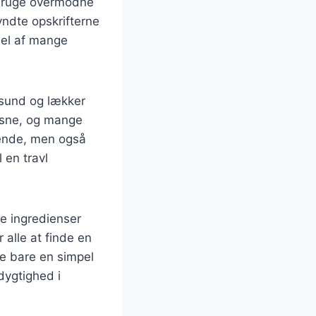
 bruge overmodne
ndte opskrifterne
del af mange
 sund og lækker
ksne, og mange
gende, men også
l en travl
ge ingredienser
 alle at finde en
ke bare en simpel
dygtighed i