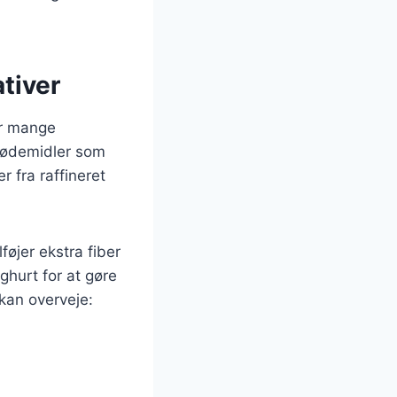
ativer
er mange
sødemidler som
 fra raffineret
øjer ekstra fiber
hurt for at gøre
 kan overveje: