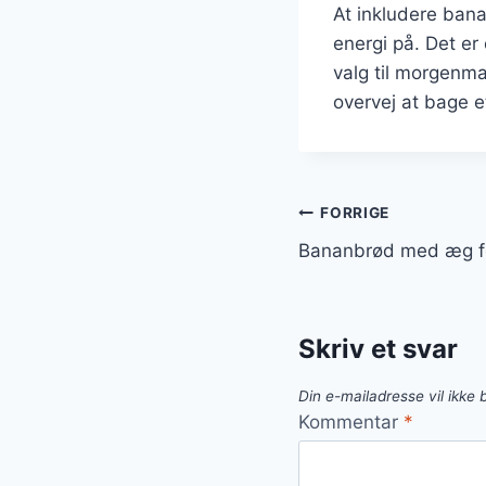
At inkludere bana
energi på. Det er e
valg til morgenm
overvej at bage 
Indlægsnavi
FORRIGE
Bananbrød med æg fo
Skriv et svar
Din e-mailadresse vil ikke b
Kommentar
*