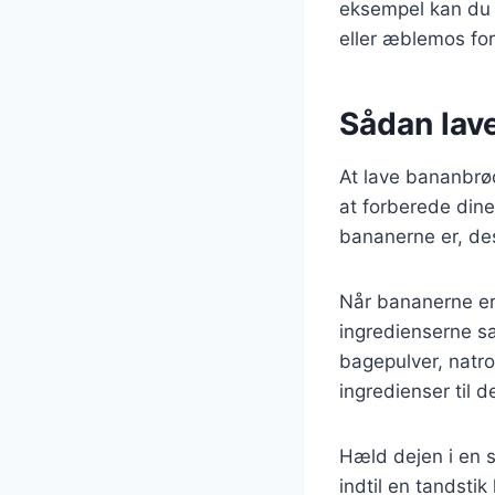
eksempel kan du 
eller æblemos fo
Sådan lav
At lave bananbrø
at forberede di
bananerne er, de
Når bananerne er 
ingredienserne sa
bagepulver, natro
ingredienser til d
Hæld dejen i en s
indtil en tandsti