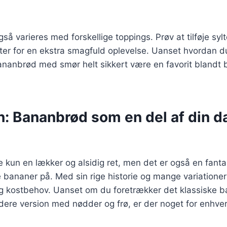
å varieres med forskellige toppings. Prøv at tilføje sylte
er for en ekstra smagfuld oplevelse. Uanset hvordan d
bananbrød med smør helt sikkert være en favorit blandt 
n: Bananbrød som en del af din d
 kun en lækker og alsidig ret, men det er også en fant
bananer på. Med sin rige historie og mange variationer 
og kostbehov. Uanset om du foretrækker det klassiske
dere version med nødder og frø, er der noget for enhve