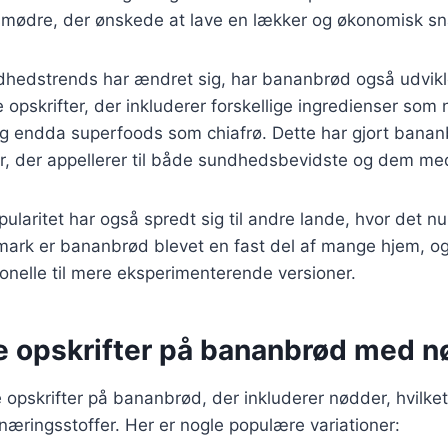
usmødre, der ønskede at lave en lækker og økonomisk sn
dhedstrends har ændret sig, har bananbrød også udvikle
e opskrifter, der inkluderer forskellige ingredienser som
g endda superfoods som chiafrø. Dette har gjort bananb
r, der appellerer til både sundhedsbevidste og dem me
laritet har også spredt sig til andre lande, hvor det n
nmark er bananbrød blevet en fast del af mange hjem, og
tionelle til mere eksperimenterende versioner.
ge opskrifter på bananbrød med 
opskrifter på bananbrød, der inkluderer nødder, hvilket t
næringsstoffer. Her er nogle populære variationer: