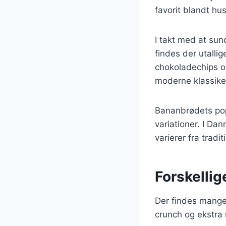
favorit blandt h
I takt med at sun
findes der utallig
chokoladechips o
moderne klassike
Bananbrødets popu
variationer. I Da
varierer fra tradi
Forskelli
Der findes mange 
crunch og ekstra 