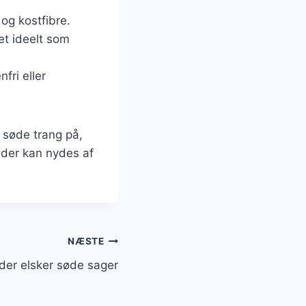
 og kostfibre.
et ideelt som
fri eller
 søde trang på,
 der kan nydes af
NÆSTE
der elsker søde sager