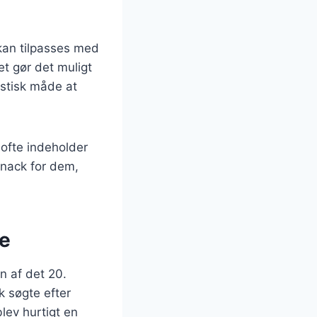
 kan tilpasses med
et gør det muligt
astisk måde at
ofte indeholder
snack for dem,
se
n af det 20.
k søgte efter
ev hurtigt en