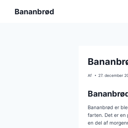
Fortsæt
Bananbrød
til
indhold
Bananbrø
Af
27. december 2
Bananbrøde
Bananbrød er ble
farten. Det er en
en del af morgen