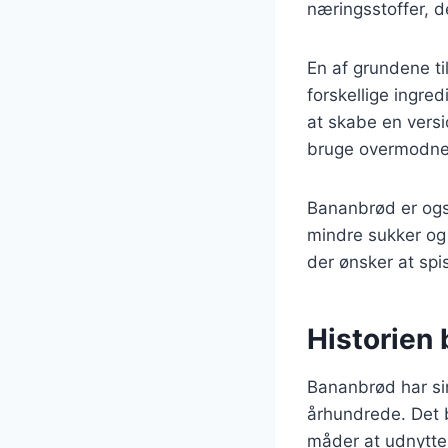
næringsstoffer, de
En af grundene ti
forskellige ingre
at skabe en versi
bruge overmodne b
Bananbrød er også
mindre sukker og 
der ønsker at sp
Historien
Bananbrød har sin
århundrede. Det b
måder at udnytte