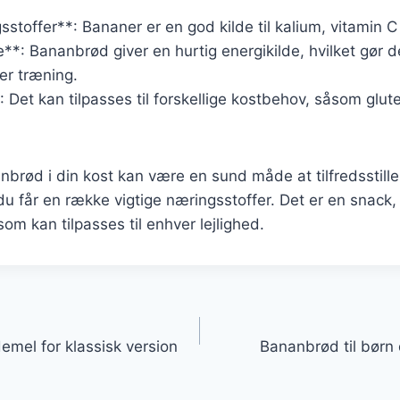
sstoffer**: Bananer er en god kilde til kalium, vitamin C
**: Bananbrød giver en hurtig energikilde, hvilket gør d
ter træning.
*: Det kan tilpasses til forskellige kostbehov, såsom gluten
nbrød i din kost kan være en sund måde at tilfredsstille
u får en række vigtige næringsstoffer. Det er en snack,
som kan tilpasses til enhver lejlighed.
gation
mel for klassisk version
Bananbrød til børn 