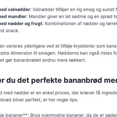
ed valnødder
: Valnødder tilføjer en rig smag og sundt f
med mandler
: Mandler giver en let sødme og en sprød te
ed nødder og frugt
: Kombinationen af nødder og tørret
nd snack.
an varieres yderligere ved at tilføje krydderier som kanel
ekstra dimension til smagen. Nødderne kan også ristes 
ket gør bananbrødet endnu mere lækkert.
er du det perfekte bananbrød me
 med nødder er en enkel proces, der kræver få ingredie
nbrød bliver perfekt, er her nogle tips:
ige bananer**: Brug overmodne bananer, da de er sødere