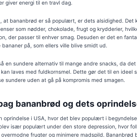
r giver energi til en travl dag.
l, at bananbrød er så populært, er dets alsidighed. Det
dienser som nødder, chokolade, frugt og krydderier, hvilk
on, der passer til enhver smag. Desuden er det en fant
ananer på, som ellers ville blive smidt ud.
 en sundere alternativ til mange andre snacks, da det 
kan laves med fuldkornsmel. Dette gør det til en ideel 
ise sundere uden at gå på kompromis med smagen.
 bag bananbrød og dets oprindel
 oprindelse i USA, hvor det blev populært i begyndelse
lev især populært under den store depression, hvor fol
 overmodne frugter og minimere madspild. Bananbrød bl