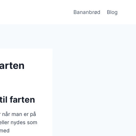
Bananbrød
Blog
arten
il farten
 når man er på
 eller nydes som
 med