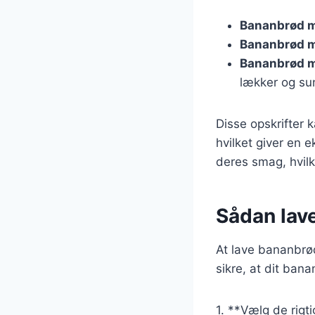
Bananbrød m
Bananbrød 
Bananbrød m
lækker og su
Disse opskrifter k
hvilket giver en 
deres smag, hvil
Sådan lav
At lave bananbrød
sikre, at dit bana
1. **Vælg de rigt