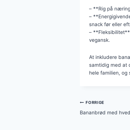
– **Rig på næring
– **Energigivende
snack før eller ef
– **Fleksibilitet*
vegansk.
At inkludere bana
samtidig med at d
hele familien, og 
Indlægsnavi
FORRIGE
Bananbrød med hvede