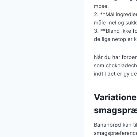
mose.
2. **Mål ingredie
måle mel og sukke
3. **Bland ikke f
de lige netop er 
Når du har forber
som chokoladechip
indtil det er gyl
Variatione
smagspræ
Bananbrød kan ti
smagspræferencer