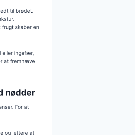
edt til brødet.
kstur.
 frugt skaber en
 eller ingefær,
for at fremhæve
d nødder
nser. For at
 og lettere at