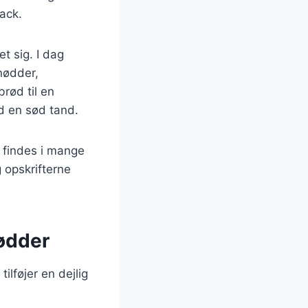
ack.
t sig. I dag
 nødder,
rød til en
d en sød tand.
u findes i mange
 opskrifterne
nødder
ilføjer en dejlig