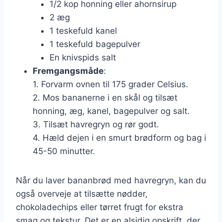
1/2 kop honning eller ahornsirup
2 æg
1 teskefuld kanel
1 teskefuld bagepulver
En knivspids salt
Fremgangsmåde
:
1. Forvarm ovnen til 175 grader Celsius.
2. Mos bananerne i en skål og tilsæt
honning, æg, kanel, bagepulver og salt.
3. Tilsæt havregryn og rør godt.
4. Hæld dejen i en smurt brødform og bag i
45-50 minutter.
Når du laver bananbrød med havregryn, kan du
også overveje at tilsætte nødder,
chokoladechips eller tørret frugt for ekstra
smag og tekstur. Det er en alsidig opskrift, der