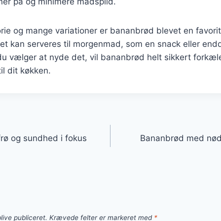
er på og minimere madspild.
orie og mange variationer er bananbrød blevet en favori
et kan serveres til morgenmad, som en snack eller end
u vælger at nyde det, vil bananbrød helt sikkert forkæ
il dit køkken.
gation
rø og sundhed i fokus
Bananbrød med nødd
live publiceret.
Krævede felter er markeret med
*