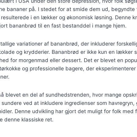
pulært i USA under den store depression, hvor folk søgt
e bananer på. I stedet for at smide dem ud, begyndte 
t resulterede i en lækker og økonomisk løsning. Denne kre
ort bananbrød til en fast bestanddel i mange hjem.
tallige variationer af bananbrød, der inkluderer forskell
olade og krydderier. Bananbrød er ikke kun en lækker 
ed for morgenmad eller dessert. Det er blevet en popul
ørkokke og professionelle bagere, der eksperimenterer 
ner.
å blevet en del af sundhedstrenden, hvor mange opskri
t sundere ved at inkludere ingredienser som havregryn,
dler. Denne udvikling har gjort det muligt for folk med f
e denne klassiske ret.