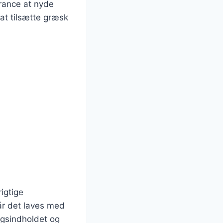
erance at nyde
t tilsætte græsk
igtige
når det laves med
ngsindholdet og