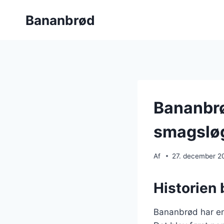
Fortsæt
Bananbrød
til
indhold
Bananbrø
smagslø
Af
27. december 2
Historien
Bananbrød har en 