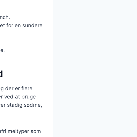
unch.
let for en sundere
e.
d
g der er flere
r ved at bruge
iver stadig sødme,
fri meltyper som