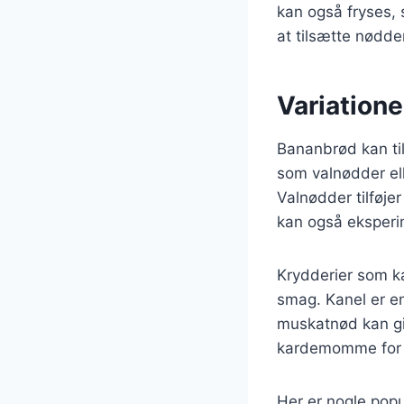
kan også fryses, 
at tilsætte nødde
Variatione
Bananbrød kan tilp
som valnødder ell
Valnødder tilføje
kan også eksperim
Krydderier som k
smag. Kanel er e
muskatnød kan giv
kardemomme for e
Her er nogle pop