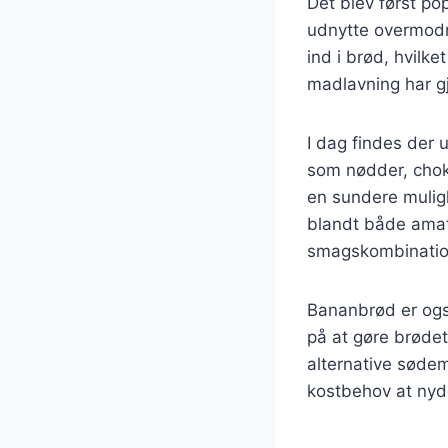
Det blev først po
udnytte overmodn
ind i brød, hvilke
madlavning har gj
I dag findes der u
som nødder, chok
en sundere muligh
blandt både amat
smagskombinatio
Bananbrød er ogs
på at gøre brøde
alternative sødemi
kostbehov at nyd