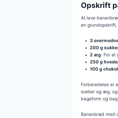
Opskrift 
At lave bananbrø
en grundopskrift,
3 overmodne
200 g sukke
2 æg
: For at
250 g hvede
100 g choko
Forberedelse er 
sukker og æg, og
bageform og bag i
Bananbrød med ch