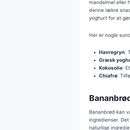
mandelmel eller 
denne lækre snac
yoghurt for at gør
Her er nogle sund
Havregryn
: 
Græsk yogh
Kokosolie
: E
Chiafrø
: Til
Bananbrød
Bananbrød kan vær
ingredienser. Det
naturlige ingredi