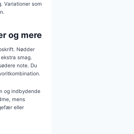
g. Variationer som
n.
er og mere
pskrift. Nødder
g ekstra smag.
sødere note. Du
voritkombination.
rm og indbydende
ødme, mens
efær eller