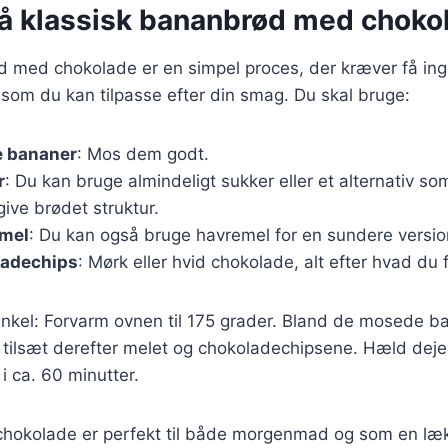
på klassisk bananbrød med choko
d med chokolade er en simpel proces, der kræver få ing
 som du kan tilpasse efter din smag. Du skal bruge:
 bananer
: Mos dem godt.
r
: Du kan bruge almindeligt sukker eller et alternativ s
 give brødet struktur.
mel
: Du kan også bruge havremel for en sundere versio
ladechips
: Mørk eller hvid chokolade, alt efter hvad du 
enkel: Forvarm ovnen til 175 grader. Bland de mosede 
 tilsæt derefter melet og chokoladechipsene. Hæld deje
 ca. 60 minutter.
okolade er perfekt til både morgenmad og som en læk