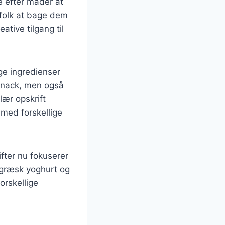
e efter måder at
folk at bage dem
ative tilgang til
ige ingredienser
snack, men også
ær opskrift
med forskellige
fter nu fokuserer
 græsk yoghurt og
orskellige