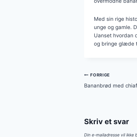
overmodne banan
Med sin rige hist
unge og gamle. D
Uanset hvordan d
og bringe glæde t
Indlægsnavi
FORRIGE
Bananbrød med chiaf
Skriv et svar
Din e-mailadresse vil ikke b