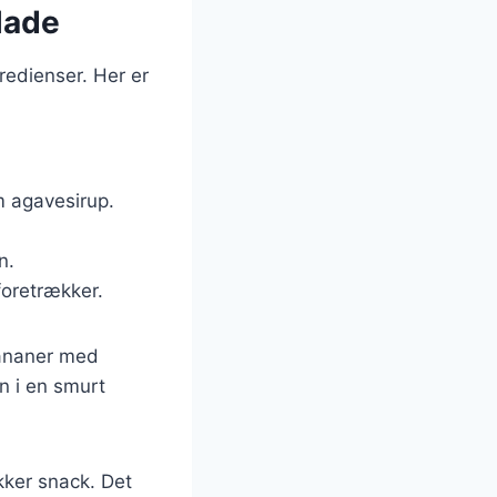
lade
redienser. Her er
om agavesirup.
n.
foretrækker.
bananer med
n i en smurt
ker snack. Det