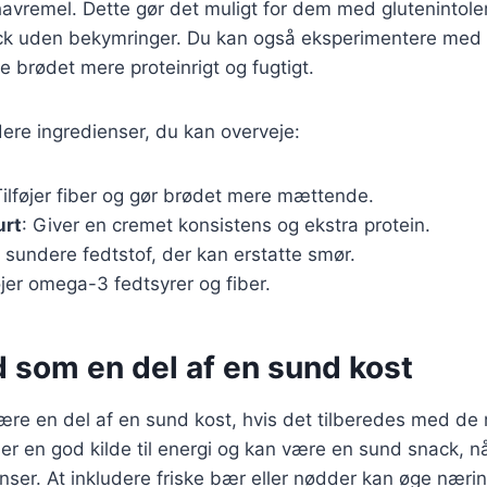
havremel. Dette gør det muligt for dem med glutenintol
k uden bekymringer. Du kan også eksperimentere med a
e brødet mere proteinrigt og fugtigt.
ere ingredienser, du kan overveje:
Tilføjer fiber og gør brødet mere mættende.
urt
: Giver en cremet konsistens og ekstra protein.
t sundere fedtstof, der kan erstatte smør.
føjer omega-3 fedtsyrer og fiber.
 som en del af en sund kost
e en del af en sund kost, hvis det tilberedes med de r
 er en god kilde til energi og kan være en sund snack, 
enser. At inkludere friske bær eller nødder kan øge næri