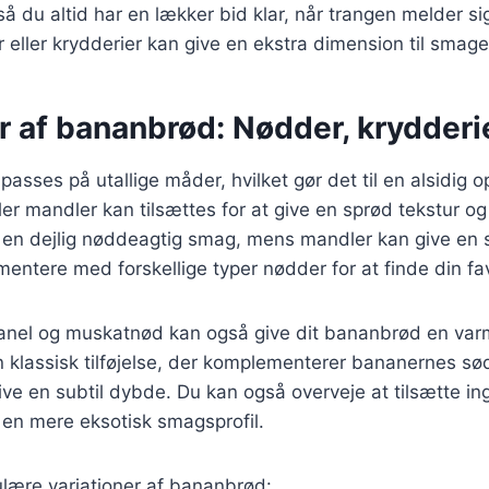
så du altid har en lækker bid klar, når trangen melder si
r eller krydderier kan give en ekstra dimension til smage
r af bananbrød: Nødder, krydderi
asses på utallige måder, hvilket gør det til en alsidig o
er mandler kan tilsættes for at give en sprød tekstur o
r en dejlig nøddeagtig smag, mens mandler kan give en 
entere med forskellige typer nødder for at finde din fa
anel og muskatnød kan også give dit bananbrød en va
n klassisk tilføjelse, der komplementerer bananernes s
e en subtil dybde. Du kan også overveje at tilsætte ing
n mere eksotisk smagsprofil.
ulære variationer af bananbrød: