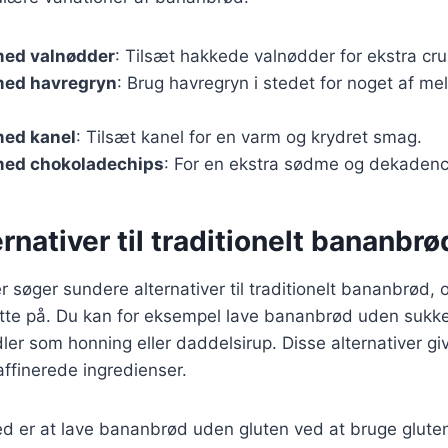
ed valnødder
: Tilsæt hakkede valnødder for ekstra cr
med havregryn
: Brug havregryn i stedet for noget af me
ed kanel
: Tilsæt kanel for en varm og krydret smag.
ed chokoladechips
: For en ekstra sødme og dekadenc
rnativer til traditionelt bananbrø
øger sundere alternativer til traditionelt bananbrød, o
tte på. Du kan for eksempel lave bananbrød uden sukke
ler som honning eller daddelsirup. Disse alternativer g
ffinerede ingredienser.
d er at lave bananbrød uden gluten ved at bruge gluten