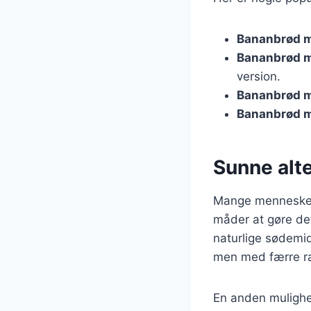
Bananbrød m
Bananbrød 
version.
Bananbrød m
Bananbrød m
Sunne alte
Mange mennesker s
måder at gøre de
naturlige sødemid
men med færre ra
En anden mulighe