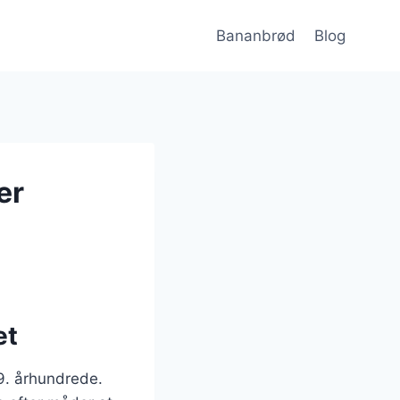
Bananbrød
Blog
er
et
19. århundrede.