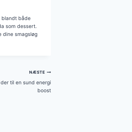
t blandt både
da som dessert.
le dine smagsløg
NÆSTE
er til en sund energi
boost