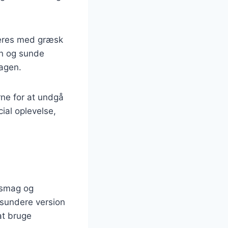
veres med græsk
in og sunde
dagen.
ne for at undgå
ial oplevelse,
r smag og
 sundere version
at bruge