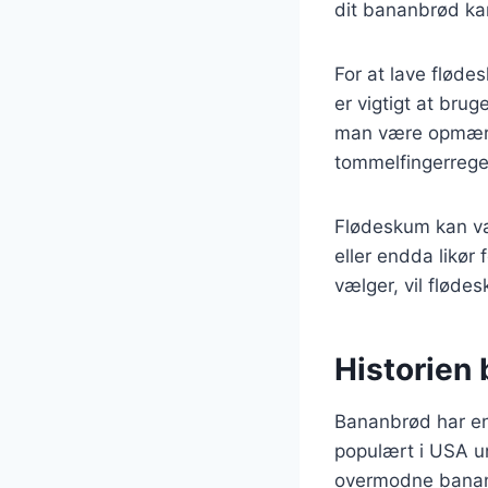
dit bananbrød kan
For at lave fløde
er vigtigt at bru
man være opmærks
tommelfingerregel
Flødeskum kan va
eller endda likør 
vælger, vil fløde
Historien 
Bananbrød har en 
populært i USA un
overmodne banane