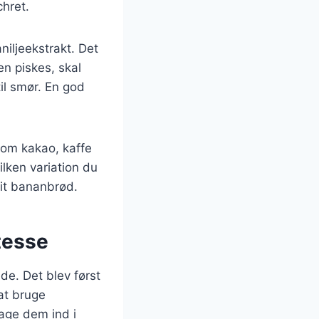
chret.
niljeekstrakt. Det
en piskes, skal
il smør. En god
som kakao, kaffe
ilken variation du
dit bananbrød.
tesse
de. Det blev først
at bruge
age dem ind i