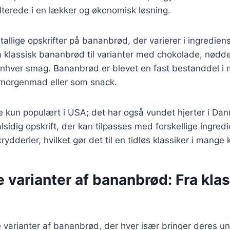
ulterede i en lækker og økonomisk løsning.
tallige opskrifter på bananbrød, der varierer i ingredien
a klassisk bananbrød til varianter med chokolade, nødde
 enhver smag. Bananbrød er blevet en fast bestanddel i
il morgenmad eller som snack.
e kun populært i USA; det har også vundet hjerter i Da
alsidig opskrift, der kan tilpasses med forskellige ingre
rydderier, hvilket gør det til en tidløs klassiker i mange
e varianter af bananbrød: Fra klass
 varianter af bananbrød, der hver især bringer deres u