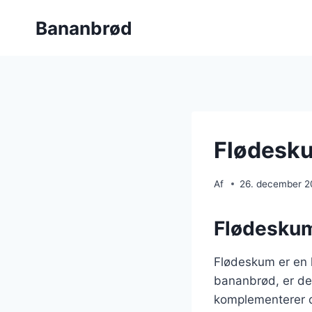
Fortsæt
Bananbrød
til
indhold
Flødesku
Af
26. december 
Flødeskum
Flødeskum er en k
bananbrød, er det
komplementerer de