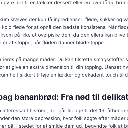
 gøre det til en lækker dessert eller en overdådig brun
skum kræves der kun få ingredienser: fløde, sukker og va
ge kold fløde for at opnå den bedste konsistens. Når flød
om på ikke at overpiske den, da den ellers kan blive t
 er at stoppe, når fløden danner bløde toppe.
rieres på mange måder. Du kan tilsætte smagsstoffer 
for at give en ekstra dimension til din topping. Uanset hv
skum helt sikkert tilføje en lækker og dekadent touch til 
bag bananbrød: Fra nød til delika
interessant historie, der går tilbage til det 19. århundre
der den store depression, hvor folk søgte efter måder 
r på. I stedet for at smide dem ud, begyndte folk at b