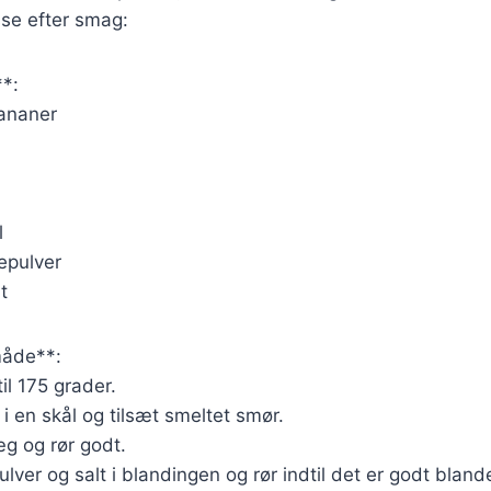
sse efter smag:
**:
ananer
l
epulver
t
åde**:
il 175 grader.
 en skål og tilsæt smeltet smør.
æg og rør godt.
lver og salt i blandingen og rør indtil det er godt bland