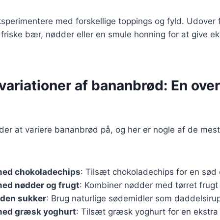
ksperimentere med forskellige toppings og fyld. Udover
je friske bær, nødder eller en smule honning for at give 
ariationer af bananbrød: En over
er at variere bananbrød på, og her er nogle af de mes
ed chokoladechips
: Tilsæt chokoladechips for en sød 
ed nødder og frugt
: Kombiner nødder med tørret frugt
den sukker
: Brug naturlige sødemidler som daddelsirup
ed græsk yoghurt
: Tilsæt græsk yoghurt for en ekstra 