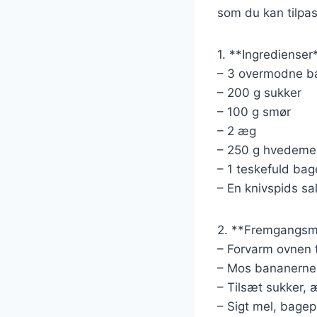
som du kan tilpa
1. **Ingredienser
– 3 overmodne b
– 200 g sukker
– 100 g smør
– 2 æg
– 250 g hvedeme
– 1 teskefuld bag
– En knivspids sal
2. **Fremgangsm
– Forvarm ovnen t
– Mos bananerne i
– Tilsæt sukker, 
– Sigt mel, bagepu