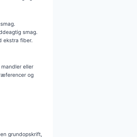
d smag.
nøddeagtig smag.
 ekstra fiber.
 mandler eller
præferencer og
 en grundopskrift,