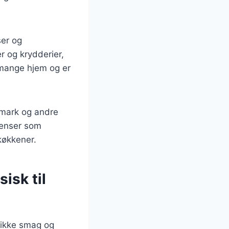
ser og
r og krydderier,
 mange hjem og er
nmark og andre
dienser som
 køkkener.
isk til
nikke smag og