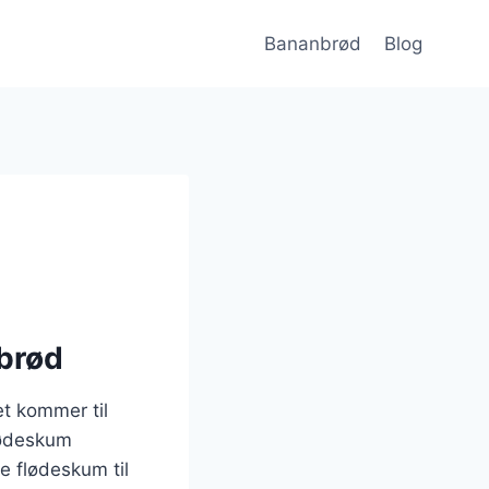
Bananbrød
Blog
nbrød
et kommer til
flødeskum
e flødeskum til