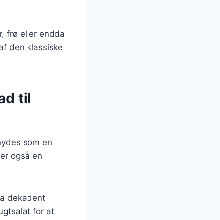
, frø eller endda
af den klassiske
d til
 nydes som en
 er også en
ra dekadent
gtsalat for at