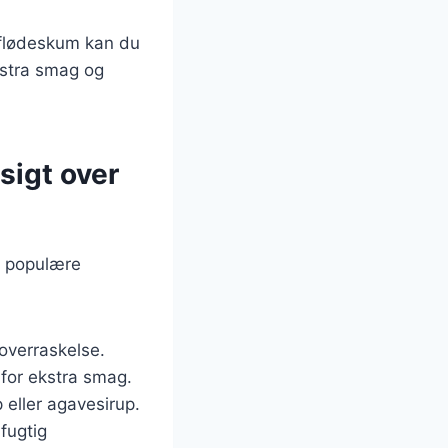
 flødeskum kan du
ekstra smag og
sigt over
t populære
overraskelse.
 for ekstra smag.
 eller agavesirup.
fugtig