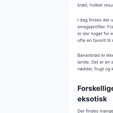
brød, hvilket res
I dag findes der u
smagsprofiler. Fr
er der noget for
ofte en favorit t
Bananbrød er ikk
lande. Det er en 
nødder, frugt og k
Forskellig
eksotisk
Der findes mange