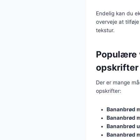
Endelig kan du e
overveje at tilfø
tekstur.
Populære v
opskrifter
Der er mange måd
opskrifter:
Bananbrød m
Bananbrød m
Bananbrød u
Bananbrød m