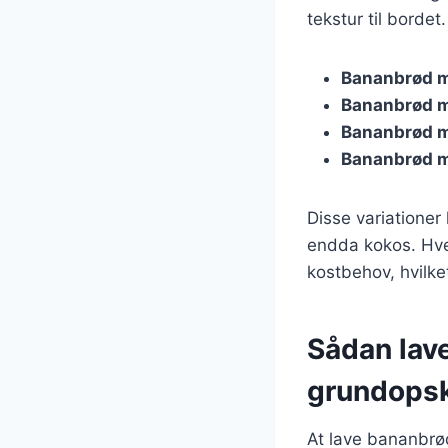
tekstur til bordet
Bananbrød 
Bananbrød m
Bananbrød 
Bananbrød m
Disse variationer
endda kokos. Hve
kostbehov, hvilket
Sådan lav
grundopsk
At lave bananbrød