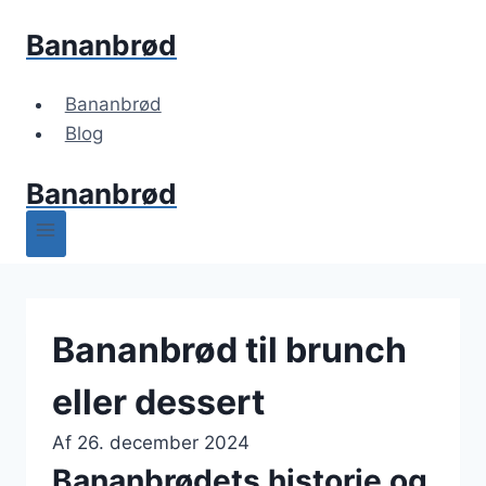
Fortsæt
Bananbrød
til
indhold
Bananbrød
Blog
Bananbrød
Bananbrød til brunch
eller dessert
Af
26. december 2024
Bananbrødets historie og