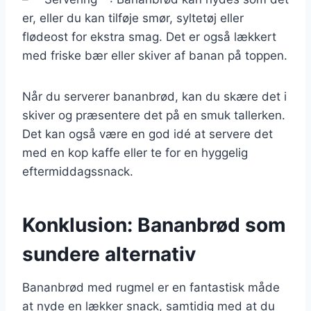
er, eller du kan tilføje smør, syltetøj eller
flødeost for ekstra smag. Det er også lækkert
med friske bær eller skiver af banan på toppen.
Når du serverer bananbrød, kan du skære det i
skiver og præsentere det på en smuk tallerken.
Det kan også være en god idé at servere det
med en kop kaffe eller te for en hyggelig
eftermiddagssnack.
Konklusion: Bananbrød som
sundere alternativ
Bananbrød med rugmel er en fantastisk måde
at nyde en lækker snack, samtidig med at du