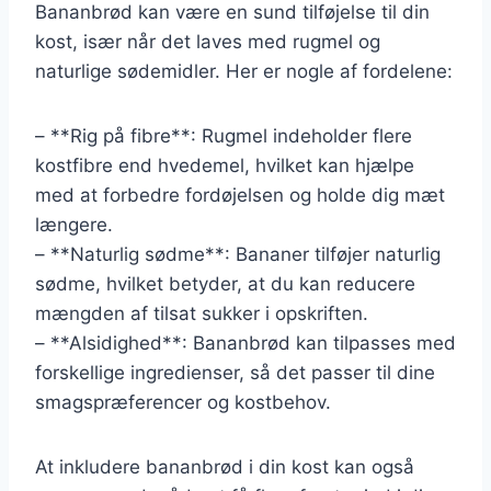
Bananbrød kan være en sund tilføjelse til din
kost, især når det laves med rugmel og
naturlige sødemidler. Her er nogle af fordelene:
– **Rig på fibre**: Rugmel indeholder flere
kostfibre end hvedemel, hvilket kan hjælpe
med at forbedre fordøjelsen og holde dig mæt
længere.
– **Naturlig sødme**: Bananer tilføjer naturlig
sødme, hvilket betyder, at du kan reducere
mængden af tilsat sukker i opskriften.
– **Alsidighed**: Bananbrød kan tilpasses med
forskellige ingredienser, så det passer til dine
smagspræferencer og kostbehov.
At inkludere bananbrød i din kost kan også