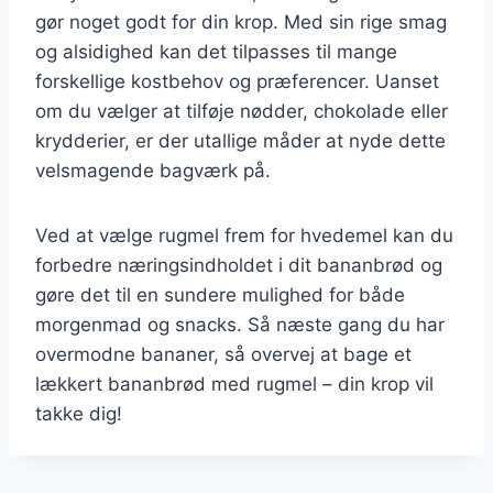
gør noget godt for din krop. Med sin rige smag
og alsidighed kan det tilpasses til mange
forskellige kostbehov og præferencer. Uanset
om du vælger at tilføje nødder, chokolade eller
krydderier, er der utallige måder at nyde dette
velsmagende bagværk på.
Ved at vælge rugmel frem for hvedemel kan du
forbedre næringsindholdet i dit bananbrød og
gøre det til en sundere mulighed for både
morgenmad og snacks. Så næste gang du har
overmodne bananer, så overvej at bage et
lækkert bananbrød med rugmel – din krop vil
takke dig!