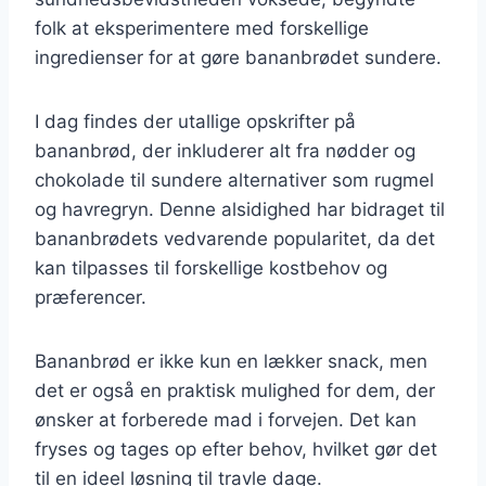
folk at eksperimentere med forskellige
ingredienser for at gøre bananbrødet sundere.
I dag findes der utallige opskrifter på
bananbrød, der inkluderer alt fra nødder og
chokolade til sundere alternativer som rugmel
og havregryn. Denne alsidighed har bidraget til
bananbrødets vedvarende popularitet, da det
kan tilpasses til forskellige kostbehov og
præferencer.
Bananbrød er ikke kun en lækker snack, men
det er også en praktisk mulighed for dem, der
ønsker at forberede mad i forvejen. Det kan
fryses og tages op efter behov, hvilket gør det
til en ideel løsning til travle dage.