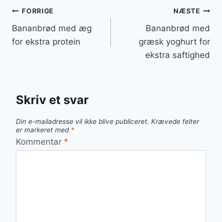
Indlægsnavigation
FORRIGE
NÆSTE
Bananbrød med æg
Bananbrød med
for ekstra protein
græsk yoghurt for
ekstra saftighed
Skriv et svar
Din e-mailadresse vil ikke blive publiceret.
Krævede felter
er markeret med
*
Kommentar
*