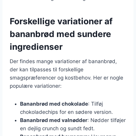
Forskellige variationer af
bananbrød med sundere
ingredienser
Der findes mange variationer af bananbrød,
der kan tilpasses til forskellige
smagspræferencer og kostbehov. Her er nogle
populære variationer:
Bananbrød med chokolade
: Tilføj
chokoladechips for en sødere version.
Bananbrød med valnødder
: Nødder tilføjer
en dejlig crunch og sundt fedt.