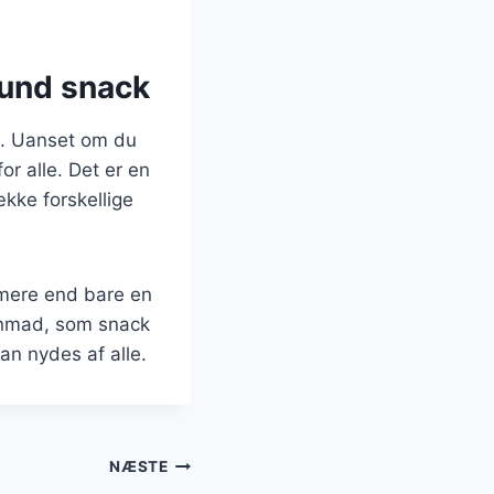
sund snack
g. Uanset om du
or alle. Det er en
kke forskellige
 mere end bare en
genmad, som snack
an nydes af alle.
NÆSTE