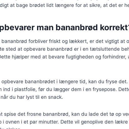
gt at bage brødet lidt længere for at sikre, at det er 
pbevarer man bananbrød korrekt
it bananbrød forbliver friskt og lækkert, er det vigtigt at
ste sted at opbevare bananbrød er i en tætsluttende be
ette hjælper med at bevare fugtigheden og forhindrer, a
 opbevare bananbrødet i længere tid, kan du fryse det.
 ind i plastfolie, før du lægger dem i en frysepose. Det
når du har lyst til en snack.
l at spise det frosne bananbrød, kan du lade det tø op v
p i ovnen i et par minutter. Dette vil genoplive den lækr