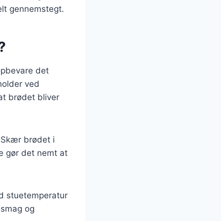
helt gennemstegt.
?
 opbevare det
holder ved
t brødet bliver
 Skær brødet i
te gør det nemt at
ed stuetemperatur
e smag og