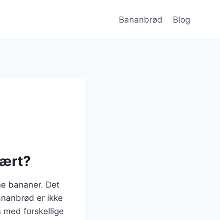
Bananbrød
Blog
lært?
ne bananer. Det
Bananbrød er ikke
s med forskellige