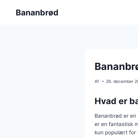
Fortsæt
Bananbrød
til
indhold
Bananbrø
Af
26. december 
Hvad er b
Bananbrød er en 
er en fantastisk 
kun populært for 