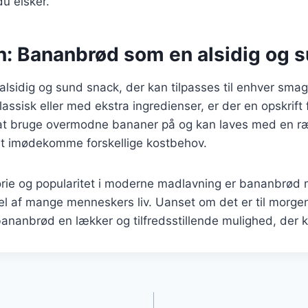
u elsker.
n: Bananbrød som en alsidig og 
lsidig og sund snack, der kan tilpasses til enhver sma
assisk eller med ekstra ingredienser, er der en opskrift f
at bruge overmodne bananer på og kan laves med en ræ
 at imødekomme forskellige kostbehov.
torie og popularitet i moderne madlavning er bananbrød
del af mange menneskers liv. Uanset om det er til mor
 bananbrød en lækker og tilfredsstillende mulighed, der k
gation