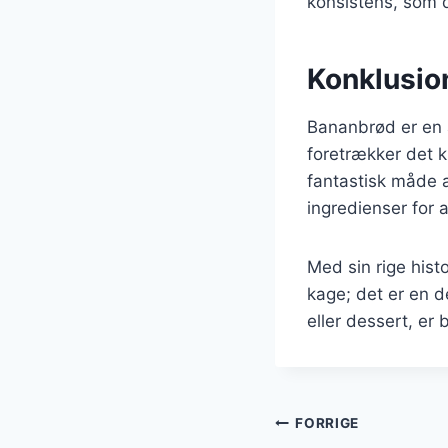
konsistens, som d
Konklusio
Bananbrød er en a
foretrækker det kl
fantastisk måde 
ingredienser for
Med sin rige his
kage; det er en 
eller dessert, er
Indlægsnavi
FORRIGE