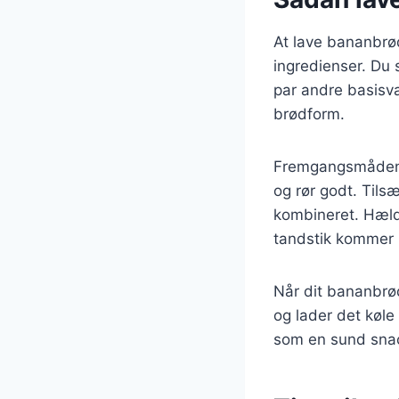
At lave bananbrø
ingredienser. Du 
par andre basisva
brødform.
Fremgangsmåden er
og rør godt. Tilsæ
kombineret. Hæld 
tandstik kommer 
Når dit bananbrød 
og lader det køle
som en sund snac