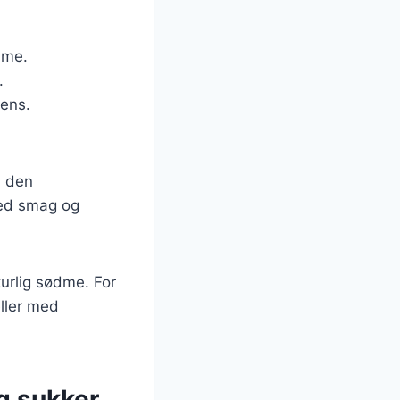
dme.
.
tens.
l den
med smag og
urlig sødme. For
ller med
g sukker