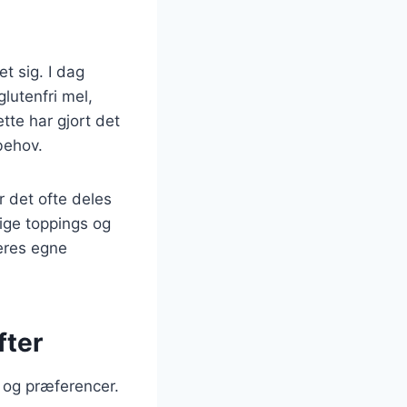
t sig. I dag
glutenfri mel,
tte har gjort det
behov.
 det ofte deles
ige toppings og
deres egne
fter
 og præferencer.