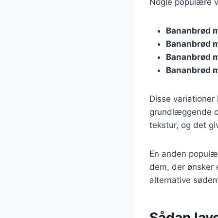
Nogle populære va
Bananbrød 
Bananbrød m
Bananbrød 
Bananbrød m
Disse variationer
grundlæggende op
tekstur, og det gi
En anden populær
dem, der ønsker 
alternative sødem
Sådan lav