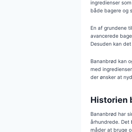
ingredienser som 
både bagere og s
En af grundene ti
avancerede bagete
Desuden kan det t
Bananbrød kan ogs
med ingredienser 
der ønsker at ny
Historien
Bananbrød har sin
århundrede. Det b
måder at bruge o