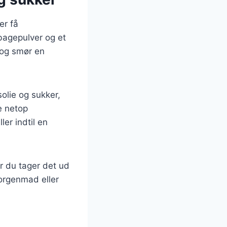
er få
bagepulver og et
 og smør en
olie og sukker,
ge netop
er indtil en
ør du tager det ud
morgenmad eller