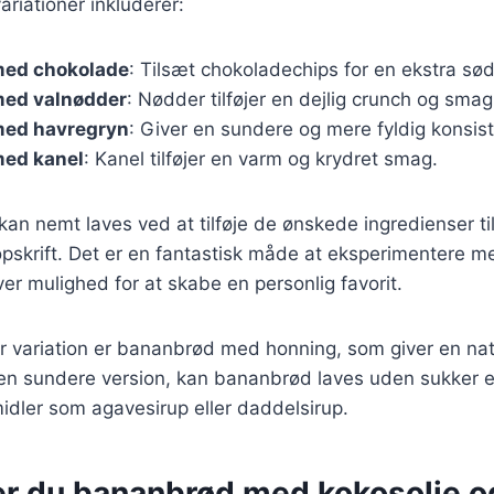
riationer inkluderer:
med chokolade
: Tilsæt chokoladechips for en ekstra sø
ed valnødder
: Nødder tilføjer en dejlig crunch og smag
med havregryn
: Giver en sundere og mere fyldig konsis
ed kanel
: Kanel tilføjer en varm og krydret smag.
 kan nemt laves ved at tilføje de ønskede ingredienser ti
skrift. Det er en fantastisk måde at eksperimentere 
ver mulighed for at skabe en personlig favorit.
 variation er bananbrød med honning, som giver en nat
en sundere version, kan bananbrød laves uden sukker e
idler som agavesirup eller daddelsirup.
er du bananbrød med kokosolie o