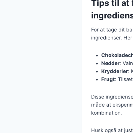
Tips til a
ingredien
For at tage dit b
ingredienser. Her 
Chokoladec
Nødder
: Val
Krydderier
: 
Frugt
: Tilsæ
Disse ingrediense
måde at eksperim
kombination.
Husk også at just