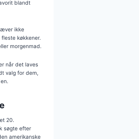
avorit blandt
ræver ikke
 fleste køkkener.
 eller morgenmad.
ær når det laves
dt valg for dem,
den.
se
et 20.
k søgte efter
 den amerikanske