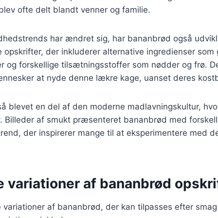
blev ofte delt blandt venner og familie.
dhedstrends har ændret sig, har bananbrød også udvikle
e opskrifter, der inkluderer alternative ingredienser som 
r og forskellige tilsætningsstoffer som nødder og frø. De
 mennesker at nyde denne lækre kage, uanset deres kost
å blevet en del af den moderne madlavningskultur, hvor
. Billeder af smukt præsenteret bananbrød med forskell
 trend, der inspirerer mange til at eksperimentere med 
e variationer af bananbrød opskri
variationer af bananbrød, der kan tilpasses efter smag