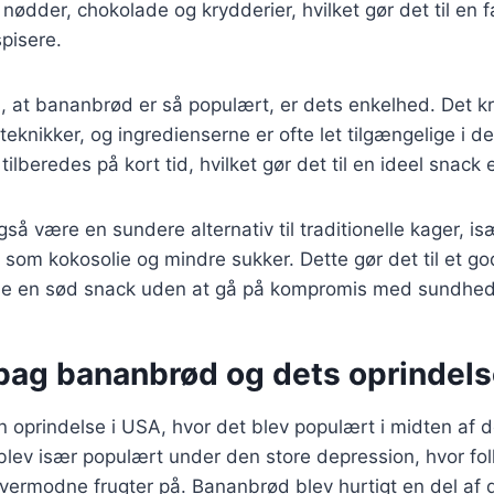
nødder, chokolade og krydderier, hvilket gør det til en f
pisere.
l, at bananbrød er så populært, er dets enkelhed. Det k
knikker, og ingredienserne er ofte let tilgængelige i de
ilberedes på kort tid, hvilket gør det til en ideel snack
å være en sundere alternativ til traditionelle kager, is
som kokosolie og mindre sukker. Dette gør det til et go
de en sød snack uden at gå på kompromis med sundhe
 bag bananbrød og dets oprindel
 oprindelse i USA, hvor det blev populært i midten af d
lev især populært under den store depression, hvor fol
vermodne frugter på. Bananbrød blev hurtigt en del af