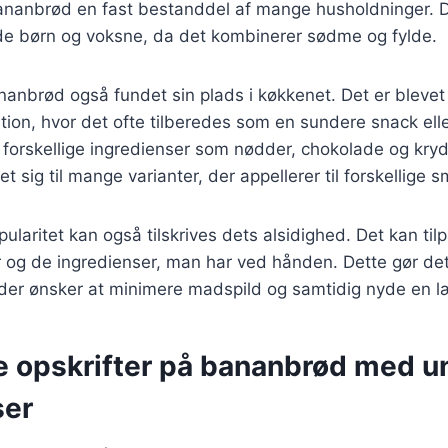
bananbrød en fast bestanddel af mange husholdninger. D
åde børn og voksne, da det kombinerer sødme og fylde.
anbrød også fundet sin plads i køkkenet. Det er blevet
tion, hvor det ofte tilberedes som en sundere snack el
f forskellige ingredienser som nødder, chokolade og kryd
 sig til mange varianter, der appellerer til forskellige 
laritet kan også tilskrives dets alsidighed. Det kan til
og de ingredienser, man har ved hånden. Dette gør det 
, der ønsker at minimere madspild og samtidig nyde en 
ge opskrifter på bananbrød med u
ser