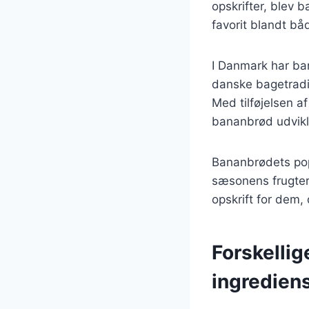
opskrifter, blev 
favorit blandt b
I Danmark har ban
danske bagetradi
Med tilføjelsen a
bananbrød udviklet
Bananbrødets popu
sæsonens frugter 
opskrift for dem
Forskelli
ingredien