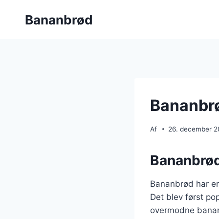
Fortsæt
Bananbrød
til
indhold
Bananbrø
Af
26. december 
Bananbrøde
Bananbrød har en 
Det blev først po
overmodne banane