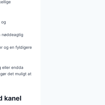
ellige
 og
en nøddeagtig
er og en fyldigere
g eller endda
 gør det muligt at
d kanel