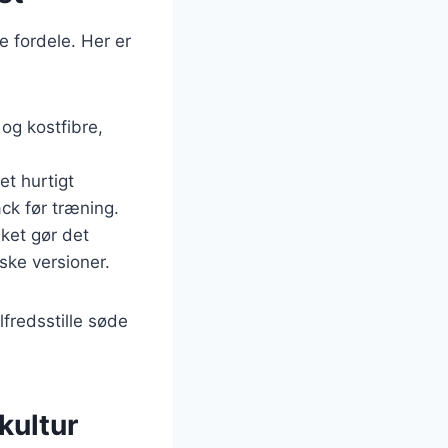
 fordele. Her er
 og kostfibre,
et hurtigt
ck før træning.
lket gør det
nske versioner.
fredsstille søde
kultur