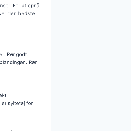
nser. For at opnå
iver den bedste
er. Rør godt.
 blandingen. Rør
ekt
r syltetøj for