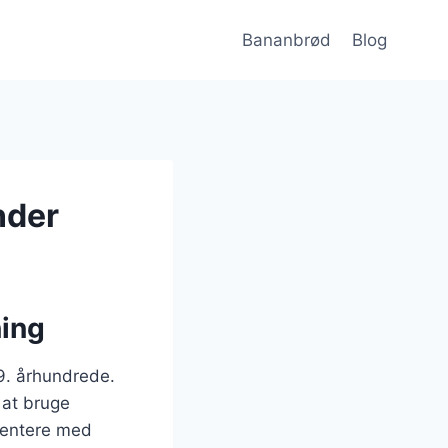
Bananbrød
Blog
nder
ning
19. århundrede.
 at bruge
mentere med