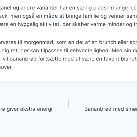
nel og andre varianter har en særlig plads i mange hje
ack, men også en måde at bringe familie og venner sa
e en hyggelig aktivitet, der skaber varme minder og tr
rveres til morgenmad, som en del af en brunch eller so
ig ret, der kan tilpasses til enhver lejlighed. Med sin ri
r vil bananbrød fortsætte med at være en favorit bland
mover.
gation
ø giver ekstra energi
Bananbrød med smør 