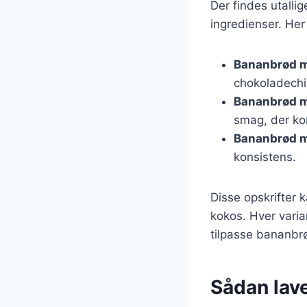
Der findes utalli
ingredienser. Her
Bananbrød 
chokoladechi
Bananbrød m
smag, der k
Bananbrød 
konsistens.
Disse opskrifter 
kokos. Hver varian
tilpasse bananbrød
Sådan lav