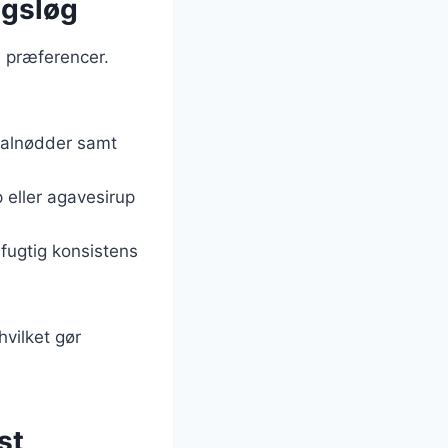
agsløg
 præferencer.
valnødder samt
 eller agavesirup
 fugtig konsistens
hvilket gør
st