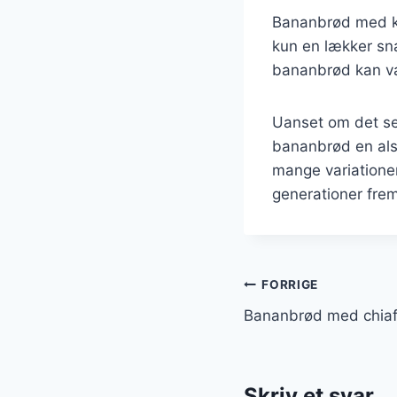
Bananbrød med ka
kun en lækker sn
bananbrød kan vær
Uanset om det se
bananbrød en alsid
mange variatione
generationer fre
Indlægsnavi
FORRIGE
Bananbrød med chiafr
Skriv et svar