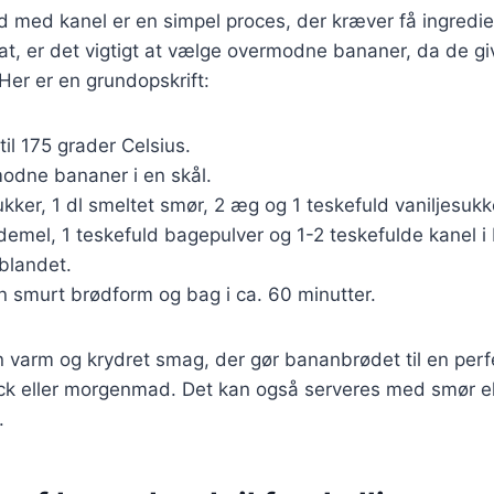
 med kanel er en simpel proces, der kræver få ingredie
at, er det vigtigt at vælge overmodne bananer, da de g
er er en grundopskrift:
til 175 grader Celsius.
odne bananer i en skål.
ukker, 1 dl smeltet smør, 2 æg og 1 teskefuld vaniljesukk
demel, 1 teskefuld bagepulver og 1-2 teskefulde kanel i
 blandet.
n smurt brødform og bag i ca. 60 minutter.
en varm og krydret smag, der gør bananbrødet til en perf
k eller morgenmad. Det kan også serveres med smør elle
.