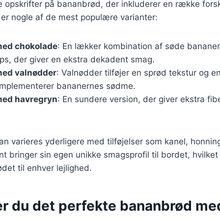
ge opskrifter på bananbrød, der inkluderer en række forsk
 er nogle af de mest populære varianter:
med chokolade
: En lækker kombination af søde bananer
ps, der giver en ekstra dekadent smag.
ed valnødder
: Valnødder tilføjer en sprød tekstur og 
omplementerer bananernes sødme.
med havregryn
: En sundere version, der giver ekstra fib
kan varieres yderligere med tilføjelser som kanel, honnin
t bringer sin egen unikke smagsprofil til bordet, hvilket
et til enhver lejlighed.
er du det perfekte bananbrød me