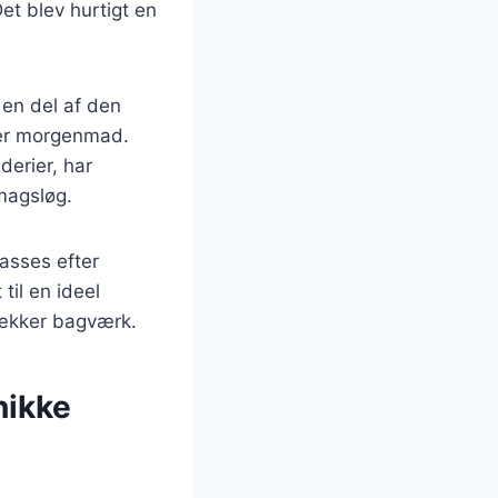
et blev hurtigt en
 en del af den
ler morgenmad.
derier, har
smagsløg.
passes efter
til en ideel
lækker bagværk.
nikke