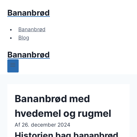
Fortsæt
Bananbrød
til
indhold
Bananbrød
Blog
Bananbrød
Bananbrød med
hvedemel og rugmel
Af
26. december 2024
Historien bag bananbrød