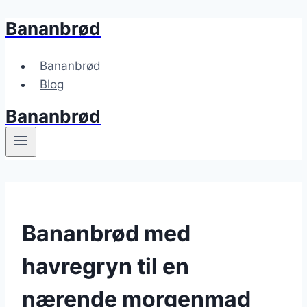
Bananbrød
Fortsæt
til
indhold
Bananbrød
Blog
Bananbrød
Bananbrød med
havregryn til en
nærende morgenmad