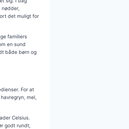
t sig. I dag
, nødder,
rt det muligt for
ge familiers
 som en sund
andt både børn og
dienser. For at
havregryn, mel,
ader Celsius.
r godt rundt,