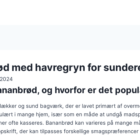
d med havregryn for sunder
 2024
ananbrød, og hvorfor er det popu
lækker og sund bagværk, der er lavet primært af over
pulært i mange hjem, især som en måde at undgå madsp
r ofte kasseres. Bananbrød kan varieres på mange måd
g opskrift, der kan tilpasses forskellige smagspræference