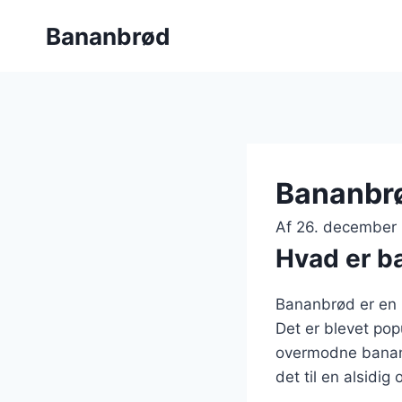
Fortsæt
Bananbrød
til
indhold
Bananbrø
Af
26. december
Hvad er b
Bananbrød er en 
Det er blevet po
overmodne banane
det til en alsidi