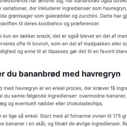
dhedstrends har ændret sig, har bananbrød også udvikle
ge variationer, der inkluderer ingredienser som havregryn
a grøntsager som gulerødder og zucchini. Dette har gjo
opskriften til deres kostbehov og præferencer.
 kun en lækker snack; det er også blevet en del af man
serveres ofte til brunch, som en del af madpakken eller
dighed og evne til at tilpasses gør det til en favorit bl
er du bananbrød med havregryn
 med havregryn er en enkel proces, der kræver få ingre
l du samle følgende ingredienser: overmodne bananer, 
 æg og eventuelt nødder eller chokoladechips.
 lige så enkel. Start med at forvarme ovnen til 175 gr
bananer i en skål, og tilsæt de øvrige ingredienser. Rø