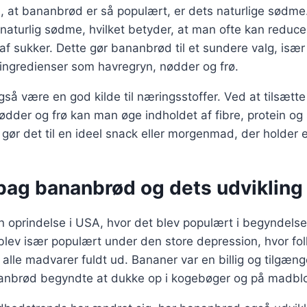
il, at bananbrød er så populært, er dets naturlige sød
naturlig sødme, hvilket betyder, at man ofte kan reducer
af sukker. Dette gør bananbrød til et sundere valg, især
ngredienser som havregryn, nødder og frø.
å være en god kilde til næringsstoffer. Ved at tilsætte
dder og frø kan man øge indholdet af fibre, protein og
e gør det til en ideel snack eller morgenmad, der holder
 bag bananbrød og dets udvikling
 oprindelse i USA, hvor det blev populært i begyndelse
lev især populært under den store depression, hvor fol
alle madvarer fuldt ud. Bananer var en billig og tilgænge
nanbrød begyndte at dukke op i kogebøger og på madbl