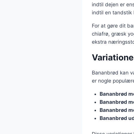
indtil dejen er e
indtil en tandsti
For at gøre dit 
chiafrø, græsk yo
ekstra næringssto
Variatione
Bananbrød kan var
er nogle populære
Bananbrød m
Bananbrød m
Bananbrød m
Bananbrød ud
Disse variationer