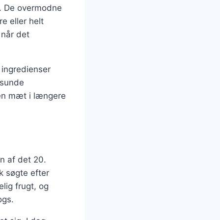
me. De overmodne
e eller helt
 når det
 ingredienser
 sunde
 en mæt i længere
n af det 20.
k søgte efter
lig frugt, og
ogs.