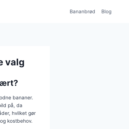
Bananbrød
Blog
e valg
lært?
modne bananer.
ild på, da
er, hvilket gør
r og kostbehov.