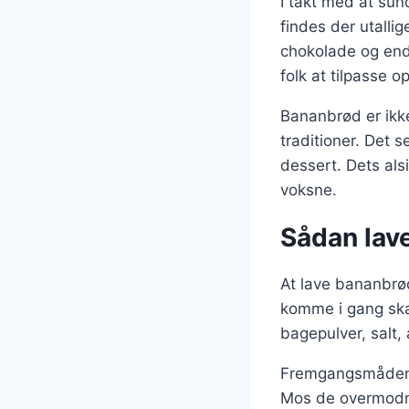
I takt med at sun
findes der utalli
chokolade og endd
folk at tilpasse 
Bananbrød er ikke
traditioner. Det 
dessert. Dets alsi
voksne.
Sådan lav
At lave bananbrød
komme i gang ska
bagepulver, salt,
Fremgangsmåden er
Mos de overmodne 