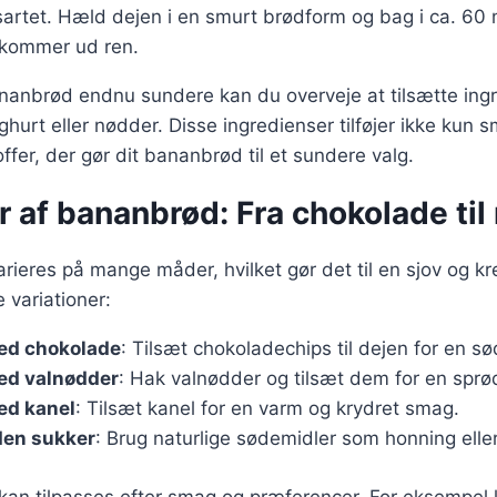
nsartet. Hæld dejen i en smurt brødform og bag i ca. 60 m
k kommer ud ren.
bananbrød endnu sundere kan du overveje at tilsætte in
ghurt eller nødder. Disse ingredienser tilføjer ikke kun
ffer, der gør dit bananbrød til et sundere valg.
r af bananbrød: Fra chokolade til
ieres på mange måder, hvilket gør det til en sjov og kre
 variationer:
ed chokolade
: Tilsæt chokoladechips til dejen for en sø
ed valnødder
: Hak valnødder og tilsæt dem for en sprød
ed kanel
: Tilsæt kanel for en varm og krydret smag.
en sukker
: Brug naturlige sødemidler som honning elle
 kan tilpasses efter smag og præferencer. For eksempel