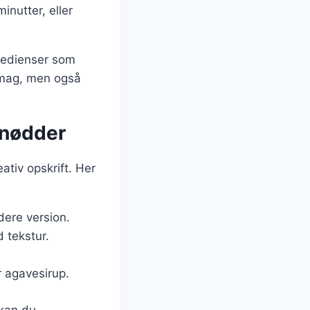
inutter, eller
gredienser som
 smag, men også
 nødder
ativ opskrift. Her
dere version.
 tekstur.
r agavesirup.
 kan du