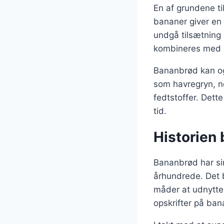
En af grundene t
bananer giver en 
undgå tilsætning 
kombineres med i
Bananbrød kan ogs
som havregryn, nø
fedtstoffer. Dett
tid.
Historien
Bananbrød har sin
århundrede. Det b
måder at udnytte 
opskrifter på ba