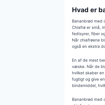
Hvad er b
Bananbrød med ch
Chiafrø er små, m
fedtsyrer, fiber o
Når chiafrøene b
også en ekstra d
En af de mest be
væske. Når de bl
hvilket skaber e
fugtigt og give e
bindemiddel, hvil
Bananbrød med ch