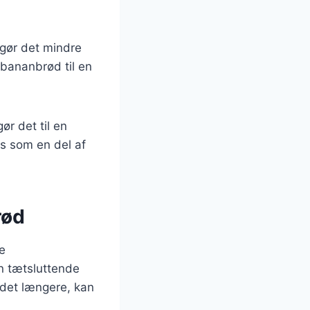
 gør det mindre
r bananbrød til en
r det til en
es som en del af
rød
le
n tætsluttende
 det længere, kan