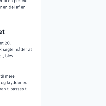
 til en perfekt
r en del af en
et
et 20.
lk søgte måder at
t, blev
 til mere
 og krydderier.
n tilpasses til