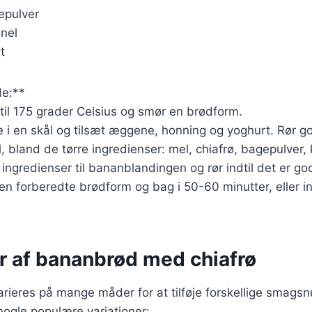
epulver
anel
t
e:**
til 175 grader Celsius og smør en brødform.
i en skål og tilsæt æggene, honning og yoghurt. Rør go
, bland de tørre ingredienser: mel, chiafrø, bagepulver, 
 ingredienser til bananblandingen og rør indtil det er go
en forberedte brødform og bag i 50-60 minutter, eller in
er af bananbrød med chiafrø
rieres på mange måder for at tilføje forskellige smags
 nogle populære variationer: