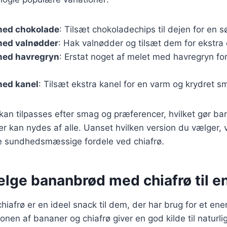
med chokolade
: Tilsæt chokoladechips til dejen for en s
ed valnødder
: Hak valnødder og tilsæt dem for ekstra
med havregryn
: Erstat noget af melet med havregryn fo
ed kanel
: Tilsæt ekstra kanel for en varm og krydret s
 kan tilpasses efter smag og præferencer, hvilket gør ba
 der kan nydes af alle. Uanset hvilken version du vælger,
 sundhedsmæssige fordele ved chiafrø.
lge bananbrød med chiafrø til en
afrø er en ideel snack til dem, der har brug for et energ
nen af bananer og chiafrø giver en god kilde til naturli