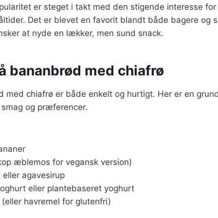
laritet er steget i takt med den stigende interesse for
tider. Det er blevet en favorit blandt både bagere og
ønsker at nyde en lækker, men sund snack.
på bananbrød med chiafrø
 med chiafrø er både enkelt og hurtigt. Her er en grun
r smag og præferencer.
ananer
 kop æblemos for vegansk version)
 eller agavesirup
oghurt eller plantebaseret yoghurt
(eller havremel for glutenfri)