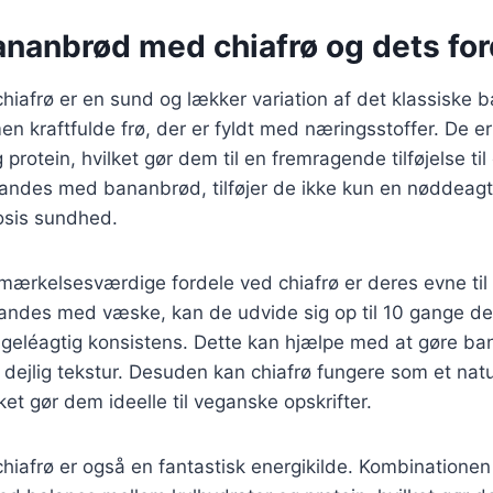
ananbrød med chiafrø og dets fo
iafrø er en sund og lækker variation af det klassiske 
en kraftfulde frø, der er fyldt med næringsstoffer. De 
g protein, hvilket gør dem til en fremragende tilføjelse til
landes med bananbrød, tilføjer de ikke kun en nøddeag
osis sundhed.
mærkelsesværdige fordele ved chiafrø er deres evne til
andes med væske, kan de udvide sig op til 10 gange der
n geléagtig konsistens. Dette kan hjælpe med at gøre b
n dejlig tekstur. Desuden kan chiafrø fungere som et natu
ket gør dem ideelle til veganske opskrifter.
iafrø er også en fantastisk energikilde. Kombinationen