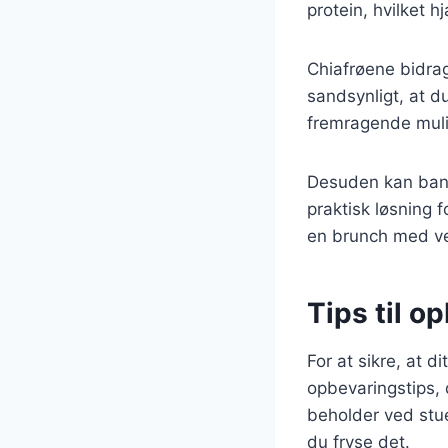
protein, hvilket 
Chiafrøene bidra
sandsynligt, at du
fremragende mul
Desuden kan bana
praktisk løsning 
en brunch med ve
Tips til o
For at sikre, at d
opbevaringstips, 
beholder ved stue
du fryse det.