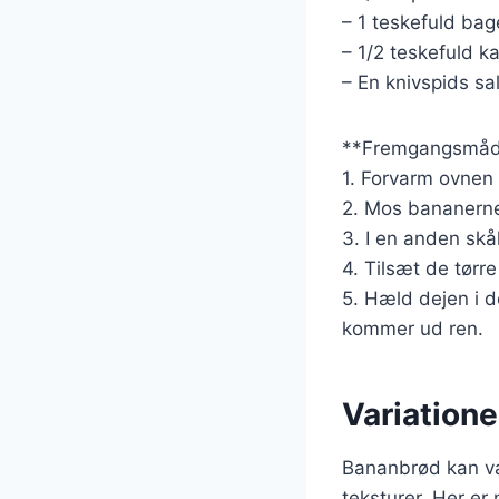
– 1 teskefuld bag
– 1/2 teskefuld k
– En knivspids sal
**Fremgangsmåd
1. Forvarm ovnen 
2. Mos bananerne 
3. I en anden skål
4. Tilsæt de tørre
5. Hæld dejen i d
kommer ud ren.
Variation
Bananbrød kan va
teksturer. Her er