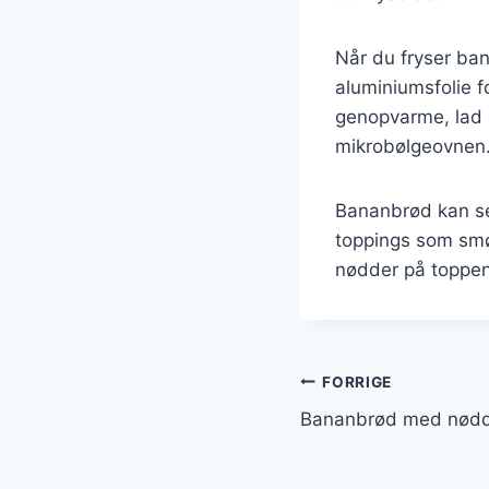
Når du fryser bana
aluminiumsfolie fo
genopvarme, lad d
mikrobølgeovnen
Bananbrød kan se
toppings som smør
nødder på toppen
Indlægsnavi
FORRIGE
Bananbrød med nødde