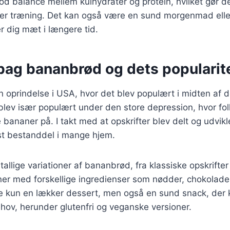
god balance mellem kulhydrater og protein, hvilket gør det
fter træning. Det kan også være en sund morgenmad elle
r dig mæt i længere tid.
 bag bananbrød og dets popularit
 oprindelse i USA, hvor det blev populært i midten af d
blev især populært under den store depression, hvor fo
ananer på. I takt med at opskrifter blev delt og udvikle
t bestanddel i mange hjem.
tallige variationer af bananbrød, fra klassiske opskrifter
ner med forskellige ingredienser som nødder, chokolade
 kun en lækker dessert, men også en sund snack, der ka
ehov, herunder glutenfri og veganske versioner.