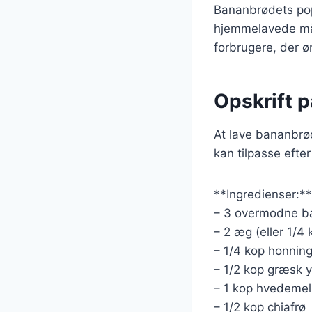
Bananbrødets popu
hjemmelavede mål
forbrugere, der 
Opskrift 
At lave bananbrød
kan tilpasse efte
**Ingredienser:**
– 3 overmodne b
– 2 æg (eller 1/4
– 1/4 kop honning
– 1/2 kop græsk y
– 1 kop hvedemel 
– 1/2 kop chiafrø