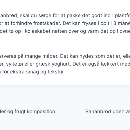
nbrød, skal du sørge for at pakke det godt ind i plastfol
r at forhindre frostskader. Det kan fryses i op til 3 måne
et tø op i køleskabet natten over og varm det op i ovne
.
rveres på mange måder. Det kan nydes som det er, eller
, syltetøj eller græsk yoghurt. Det er også lækkert med 
 for ekstra smag og tekstur.
gation
r og frugt komposition
Bananbröd uden æ