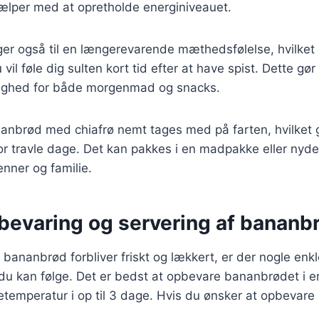
hjælper med at opretholde energiniveauet.
ger også til en længerevarende mæthedsfølelse, hvilket
 vil føle dig sulten kort tid efter at have spist. Dette gø
ighed for både morgenmad og snacks.
nbrød med chiafrø nemt tages med på farten, hvilket gø
for travle dage. Det kan pakkes i en madpakke eller nyd
nner og familie.
pbevaring og servering af bananb
it bananbrød forbliver friskt og lækkert, er der nogle enk
du kan følge. Det er bedst at opbevare bananbrødet i e
temperatur i op til 3 dage. Hvis du ønsker at opbevare