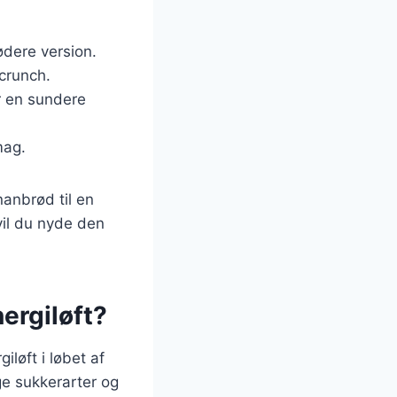
ødere version.
 crunch.
r en sundere
mag.
nanbrød til en
 vil du nyde den
ergiløft?
iløft i løbet af
ge sukkerarter og