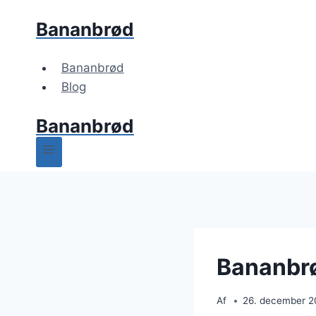
Fortsæt
Bananbrød
til
indhold
Bananbrød
Blog
Bananbrød
Bananbrød
Af
26. december 