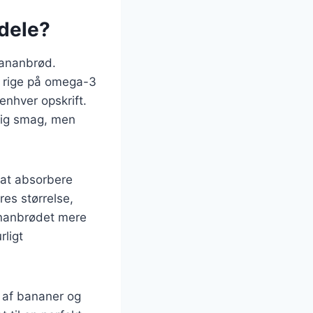
rdele?
bananbrød.
er rige på omega-3
 enhver opskrift.
tig smag, men
 at absorbere
es størrelse,
ananbrødet mere
rligt
 af bananer og