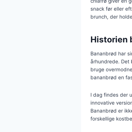
chiafrø giver en 
snack før eller e
brunch, der holde
Historien
Bananbrød har sin
århundrede. Det 
bruge overmodne b
bananbrød en fas
I dag findes der u
innovative versio
Bananbrød er ikke
forskellige kostb