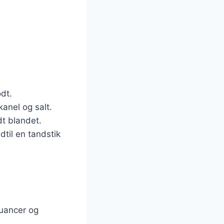
dt.
kanel og salt.
dt blandet.
dtil en tandstik
nuancer og