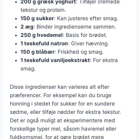
200 g græsk yoghurt
: Tilføjer cremede
tekstur og protein.
150 g sukker
: Kan justeres efter smag.
2 æg
: Binder ingredienserne sammen.
250 g hvedemel
: Basis for brødet.
1 teskefuld natron
: Giver hævning.
150 g blåbær
: Friskhed og smag.
1 teskefuld vaniljeekstrakt
: For ekstra
smag.
Disse ingredienser kan varieres alt efter
præferencer. For eksempel kan du bruge
honning i stedet for sukker for en sundere
sødme, eller tilføje nødder for ekstra tekstur.
Det er også muligt at eksperimentere med
forskellige typer mel, såsom havremel eller
fuldkornsmel, for at gøre brødet mere