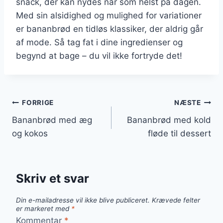
snack, der kan nydes når som helst på dagen.
Med sin alsidighed og mulighed for variationer
er bananbrød en tidløs klassiker, der aldrig går
af mode. Så tag fat i dine ingredienser og
begynd at bage – du vil ikke fortryde det!
Indlægsnavigation
FORRIGE
NÆSTE
Bananbrød med æg
Bananbrød med kold
og kokos
fløde til dessert
Skriv et svar
Din e-mailadresse vil ikke blive publiceret.
Krævede felter
er markeret med
*
Kommentar
*