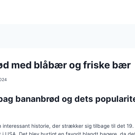
d med blåbær og friske bær
2024
bag bananbrød og dets popularite
interessant historie, der strækker sig tilbage til det 19
 i USA. Det blev hurtigt en favorit blandt bagere, da de