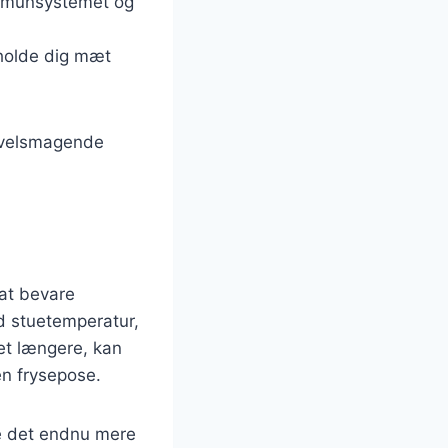
 immunsystemet og
 holde dig mæt
e velsmagende
 at bevare
d stuetemperatur,
det længere, kan
en frysepose.
re det endnu mere