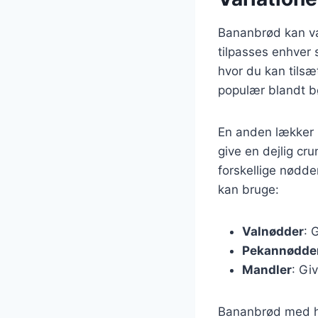
Bananbrød kan vari
tilpasses enhver
hvor du kan tilsæ
populær blandt b
En anden lækker 
give en dejlig cr
forskellige nødder
kan bruge:
Valnødder
: 
Pekannødde
Mandler
: Gi
Bananbrød med hav