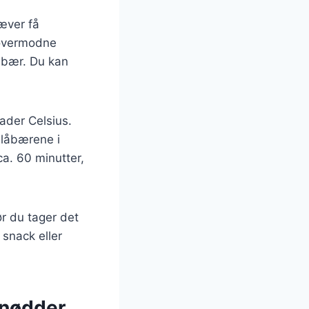
æver få
 overmodne
låbær. Du kan
ader Celsius.
blåbærene i
ca. 60 minutter,
ør du tager det
 snack eller
 nødder