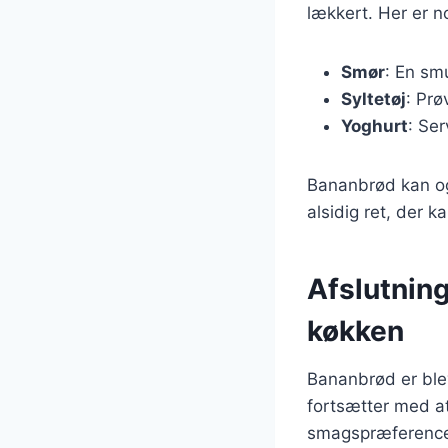
lækkert. Her er no
Smør
: En sm
Syltetøj
: Prø
Yoghurt
: Se
Bananbrød kan ogs
alsidig ret, der ka
Afslutnin
køkken
Bananbrød er ble
fortsætter med at
smagspræferencer,