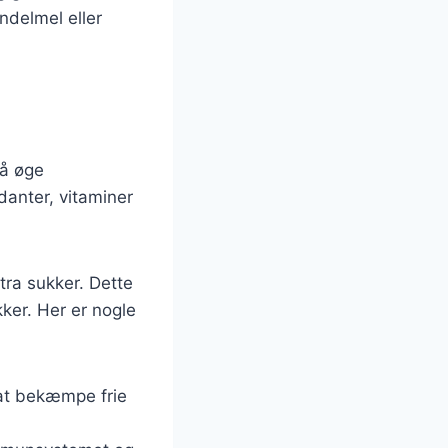
ndelmel eller
så øge
anter, vitaminer
tra sukker. Dette
ker. Her er nogle
 at bekæmpe frie