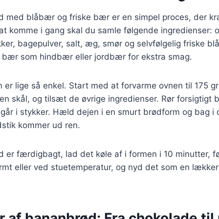
d med blåbær og friske bær er en simpel proces, der kr
r at komme i gang skal du samle følgende ingredienser:
ker, bagepulver, salt, æg, smør og selvfølgelig friske b
e bær som hindbær eller jordbær for ekstra smag.
 lige så enkel. Start med at forvarme ovnen til 175 gr
n skål, og tilsæt de øvrige ingredienser. Rør forsigtigt 
 går i stykker. Hæld dejen i en smurt brødform og bag i 
ndstik kommer ud ren.
 er færdigbagt, lad det køle af i formen i 10 minutter, f
rmt eller ved stuetemperatur, og nyd det som en lækker
r af bananbrød: Fra chokolade til