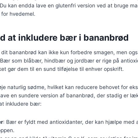
u kan endda lave en glutenfri version ved at bruge ma
 for hvedemel.
d at inkludere bær i bananbrød
til dit bananbrød kan ikke kun forbedre smagen, men og
Bær som blåbær, hindbær og jordbær er rige på antioxid
ket gør dem til en sund tilføjelse til enhver opskrift.
øje naturlig sødme, hvilket kan reducere behovet for eks
 lave en sundere version af bananbrød, der stadig er læk
at inkludere bær:
er
: Bær er fyldt med antioxidanter, der kan hjælpe med
roppen.