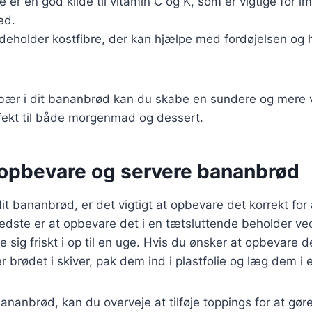
De er en god kilde til vitamin C og K, som er vigtige for
ed.
ndeholder kostfibre, der kan hjælpe med fordøjelsen og
 bær i dit bananbrød kan du skabe en sundere og mer
rfekt til både morgenmad og dessert.
t opbevare og servere bananbrød
it bananbrød, er det vigtigt at opbevare det korrekt for
edste er at opbevare det i en tætsluttende beholder ve
e sig friskt i op til en uge. Hvis du ønsker at opbevare 
r brødet i skiver, pak dem ind i plastfolie og læg dem i 
ananbrød, kan du overveje at tilføje toppings for at gø