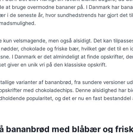
e at bruge overmodne bananer på. I Danmark har ban
ær i de seneste år, hvor sundhedstrends har gjort det t
madsmulighed.
e kun velsmagende, men også alsidigt. Det kan tilpasse
nødder, chokolade og friske bær, hvilket gør det til en i
ne. I Danmark er det almindeligt at finde opskrifter, der
ket giver en unik vri på den klassiske opskrift.
utallige varianter af bananbrød, fra sundere versioner ud
pskrifter med chokoladechips. Denne alsidighed har bid
holdende popularitet, og det er nu en fast bestandde
på bananbrød med blåbær og fris