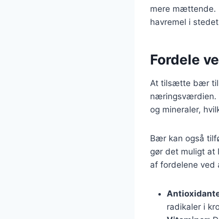
mere mættende. D
havremel i stedet
Fordele ve
At tilsætte bær 
næringsværdien. 
og mineraler, hvil
Bær kan også tilf
gør det muligt at
af fordelene ved 
Antioxidant
radikaler i k