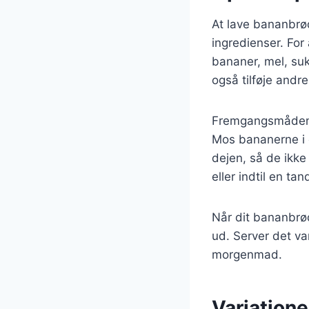
At lave bananbrø
ingredienser. Fo
bananer, mel, suk
også tilføje andr
Fremgangsmåden er
Mos bananerne i e
dejen, så de ikke
eller indtil en ta
Når dit bananbrød
ud. Server det va
morgenmad.
Variatione