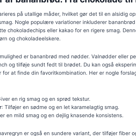
eres på utallige måder, hvilket gør det til en alsidig op
 smag. Nogle populære variationer inkluderer bananbrø
tte chokoladechips eller kakao for en rigere smag. Denn
ørn og chokoladeelskere.
mulighed er bananbrød med nødder. Valnødder eller p
unch og tilføje sundt fedt til brødet. Du kan også ekspe
 for at finde din favoritkombination. Her er nogle forslag
Giver en rig smag og en sprød tekstur.
r
: Tilføjer en sødme og en let karamelagtig smag.
ver en mild smag og en dejlig knasende konsistens.
regryn er også en sundere variant, der tilføjer fiber o