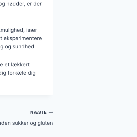
g nødder, er der
mulighed, især
at eksperimentere
ag og sundhed.
e et lækkert
ig forkæle dig
NÆSTE
den sukker og gluten