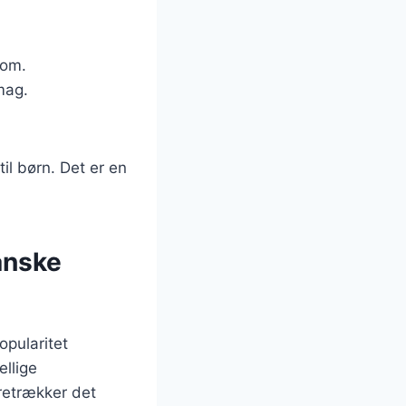
dom.
smag.
l børn. Det er en
anske
opularitet
ellige
retrækker det