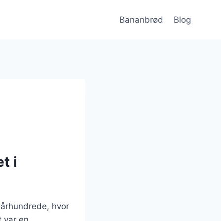
Bananbrød
Blog
t i
. århundrede, hvor
t var en