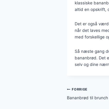
klassiske bananb
altid en opskrift,
Det er også værd
når det laves med
med forskellige 
Så næste gang du
bananbrød. Det e
selv og dine næ
Indlægsnavi
FORRIGE
Bananbrød til brunch