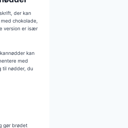
skrift, der kan
d med chokolade,
e version er især
ekannødder kan
rimentere med
 til nødder, du
g gør brødet