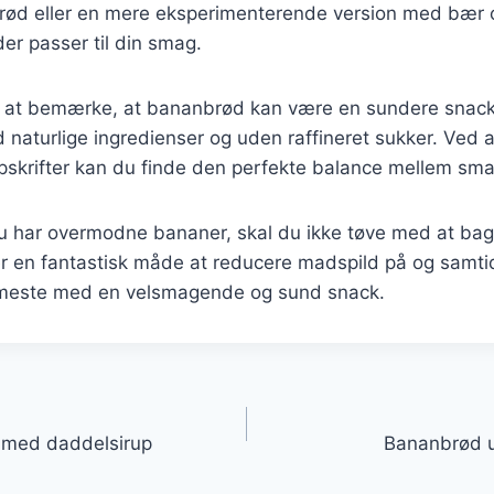
rød eller en mere eksperimenterende version med bær o
 der passer til din smag.
 at bemærke, at bananbrød kan være en sundere snack
 naturlige ingredienser og uden raffineret sukker. Ved 
opskrifter kan du finde den perfekte balance mellem sm
 har overmodne bananer, skal du ikke tøve med at bag
r en fantastisk måde at reducere madspild på og samtid
rmeste med en velsmagende og sund snack.
gation
 med daddelsirup
Bananbrød u