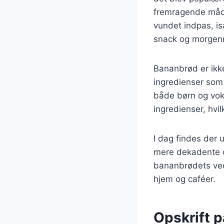
fremragende måd
vundet indpas, is
snack og morgen
Bananbrød er ikk
ingredienser som 
både børn og voks
ingredienser, hvil
I dag findes der 
mere dekadente o
bananbrødets ved
hjem og caféer.
Opskrift 