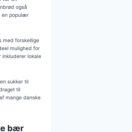
anbrød også
il en populær
s med forskellige
deel mulighed for
 inkluderer lokale
en sukker til
raget til
l af mange danske
ke bær