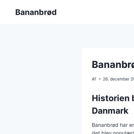
Fortsæt
Bananbrød
til
indhold
Bananbrø
Af
26. december 
Historien 
Danmark
Bananbrød har en 
det blev populært