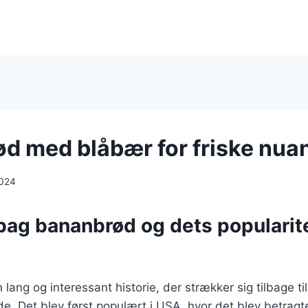
d med blåbær for friske nua
2024
bag bananbrød og dets popularite
lang og interessant historie, der strækker sig tilbage t
e. Det blev først populært i USA, hvor det blev betrag