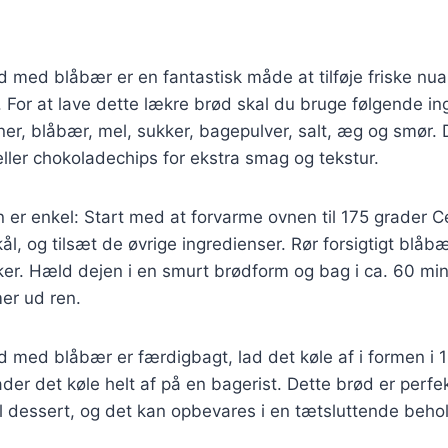
 med blåbær er en fantastisk måde at tilføje friske nua
t. For at lave dette lækre brød skal du bruge følgende in
r, blåbær, mel, sukker, bagepulver, salt, æg og smør.
 eller chokoladechips for ekstra smag og tekstur.
r enkel: Start med at forvarme ovnen til 175 grader C
ål, og tilsæt de øvrige ingredienser. Rør forsigtigt blåb
ker. Hæld dejen i en smurt brødform og bag i ca. 60 minut
er ud ren.
 med blåbær er færdigbagt, lad det køle af i formen i 1
ader det køle helt af på en bagerist. Dette brød er perf
il dessert, og det kan opbevares i en tætsluttende behol