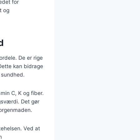
edet for
t og
d
rdele. De er rige
Dette kan bidrage
e sundhed.
min C, K og fiber.
gsværdi. Det gør
 morgenmaden.
tehelsen. Ved at
n