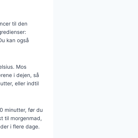
ncer til den
gredienser:
 Du kan også
elsius. Mos
ærene i dejen, så
ter, eller indtil
0 minutter, før du
ekt til morgenmad,
der i flere dage.