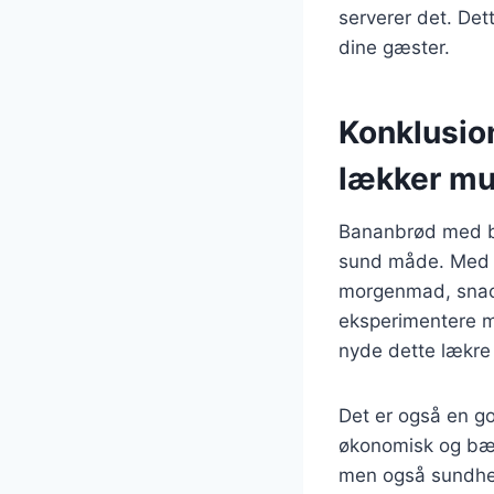
serverer det. Det
dine gæster.
Konklusio
lækker mu
Bananbrød med bl
sund måde. Med s
morgenmad, snack 
eksperimentere me
nyde dette lækre
Det er også en g
økonomisk og bær
men også sundheds