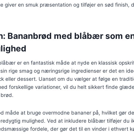
te giver en smuk præsentation og tilføjer en sød finish, 
n: Bananbrød med blåbær som e
lighed
åbær er en fantastisk måde at nyde en klassisk opskrif
in rige smag og næringsrige ingredienser er det en ide
eller dessert. Uanset om du vælger at følge en tradition
d forskellige variationer, vil du helt sikkert finde glæd
 brød.
od måde at bruge overmodne bananer på, hvilket gør det
edygtig mulighed. Ved at inkludere blåbær tilføjer du 
mæssige fordele, der gør det til en vinder i ethvert k