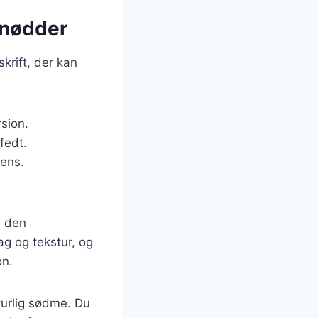
 nødder
skrift, der kan
sion.
fedt.
tens.
l den
g og tekstur, og
on.
urlig sødme. Du