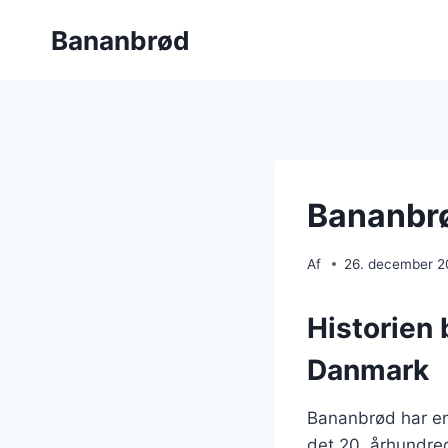
Fortsæt
Bananbrød
til
indhold
Bananbrø
Af
26. december 
Historien 
Danmark
Bananbrød har en 
det 20. århundred