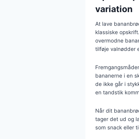
variation
At lave bananbrød
klassiske opskrif
overmodne banane
tilføje valnødder
Fremgangsmåden e
bananerne i en sk
de ikke går i styk
en tandstik komm
Når dit bananbrød
tager det ud og l
som snack eller t