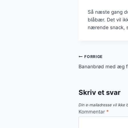
Så næste gang du
blåbær. Det vil i
nærende snack, s
Indlægsnavi
FORRIGE
Bananbrød med æg fo
Skriv et svar
Din e-mailadresse vil ikke b
Kommentar
*