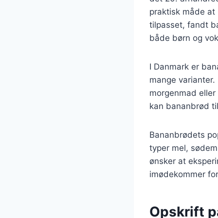
praktisk måde at 
tilpasset, fandt 
både børn og vok
I Danmark er bana
mange varianter.
morgenmad eller 
kan bananbrød ti
Bananbrødets popu
typer mel, sødemi
ønsker at eksperi
imødekommer fors
Opskrift 