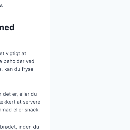
e.
 med
t vigtigt at
de beholder ved
e, kan du fryse
det er, eller du
lækkert at servere
nmad eller snack.
f brødet, inden du