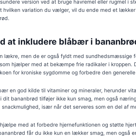
sundere version ved at bruge havremel eller rugmel i st
hvilken variation du vælger, vil du ende med et lækker
brød.
d at inkludere blåbær i bananbrø
un lækre, men de er også fyldt med sundhedsmæssige fo
 som hjælper med at bekæmpe frie radikaler i kroppen. 
isikoen for kroniske sygdomme og forbedre den generell
ær en god kilde til vitaminer og mineraler, herunder vita
i dit bananbrød tilføjer ikke kun smag, men også nærin
re snackmulighed, især når det serveres som en del af
hjælpe med at forbedre hjernefunktionen og støtte hjer
it bananbrød får du ikke kun en lækker smag, men også e