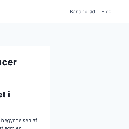
Bananbrød
Blog
ncer
t i
il begyndelsen af
tet som en