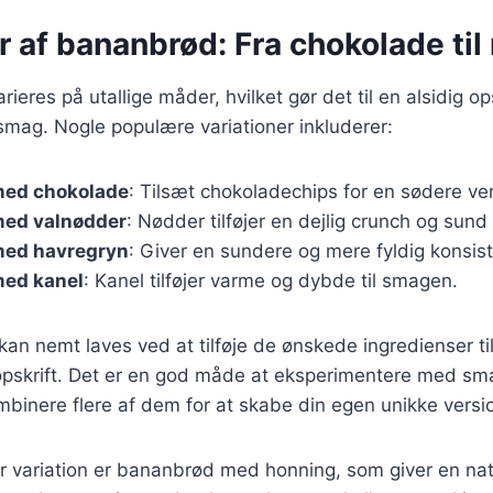
r af bananbrød: Fra chokolade til
eres på utallige måder, hvilket gør det til en alsidig op
smag. Nogle populære variationer inkluderer:
med chokolade
: Tilsæt chokoladechips for en sødere ver
ed valnødder
: Nødder tilføjer en dejlig crunch og sund 
med havregryn
: Giver en sundere og mere fyldig konsis
ed kanel
: Kanel tilføjer varme og dybde til smagen.
 kan nemt laves ved at tilføje de ønskede ingredienser ti
skrift. Det er en god måde at eksperimentere med sma
binere flere af dem for at skabe din egen unikke versi
 variation er bananbrød med honning, som giver en nat