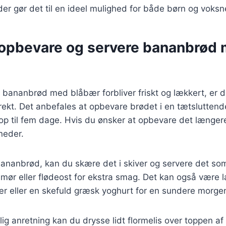
r gør det til en ideel mulighed for både børn og voksn
at opbevare og servere bananbrød
it bananbrød med blåbær forbliver friskt og lækkert, er de
rekt. Det anbefales at opbevare brødet i en tætslutten
op til fem dage. Hvis du ønsker at opbevare det længer
åneder.
ananbrød, kan du skære det i skiver og servere det som 
g smør eller flødeost for ekstra smag. Det kan også være 
ær eller en skefuld græsk yoghurt for en sundere morge
tlig anretning kan du drysse lidt flormelis over toppen a