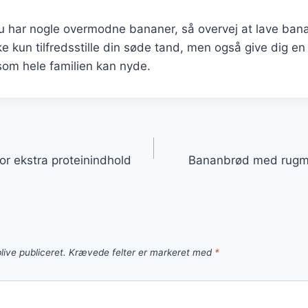
 har nogle overmodne bananer, så overvej at lave ba
kke kun tilfredsstille din søde tand, men også give dig e
om hele familien kan nyde.
gation
r ekstra proteinindhold
Bananbrød med rugmel
live publiceret.
Krævede felter er markeret med
*