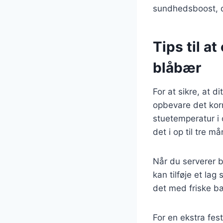
sundhedsboost, de
Tips til 
blåbær
For at sikre, at d
opbevare det kor
stuetemperatur i 
det i op til tre m
Når du serverer b
kan tilføje et la
det med friske b
For en ekstra fes