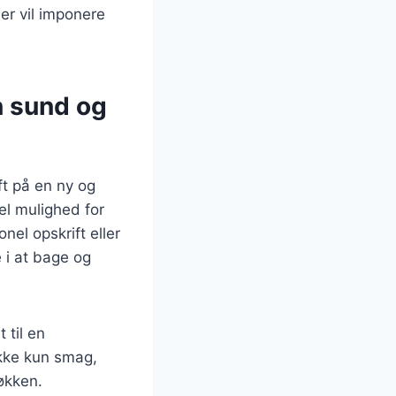
der vil imponere
n sund og
t på en ny og
el mulighed for
el opskrift eller
e i at bage og
 til en
ikke kun smag,
økken.