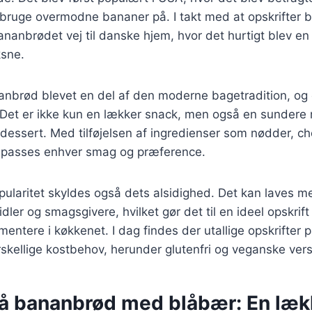
bruge overmodne bananer på. I takt med at opskrifter b
bananbrødet vej til danske hjem, hvor det hurtigt blev en 
sne.
nbrød blevet en del af den moderne bagetradition, og d
 Det er ikke kun en lækker snack, men også en sundere 
dessert. Med tilføjelsen af ingredienser som nødder, c
lpasses enhver smag og præference.
laritet skyldes også dets alsidighed. Det kan laves me
dler og smagsgivere, hvilket gør det til en ideel opskrift
mentere i køkkenet. I dag findes der utallige opskrifter
kellige kostbehov, herunder glutenfri og veganske vers
på bananbrød med blåbær: En læk