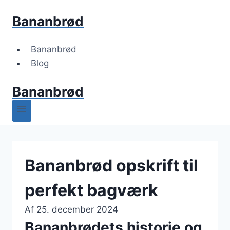
Fortsæt
Bananbrød
til
indhold
Bananbrød
Blog
Bananbrød
Bananbrød opskrift til
perfekt bagværk
Af
25. december 2024
Bananbrødets historie og