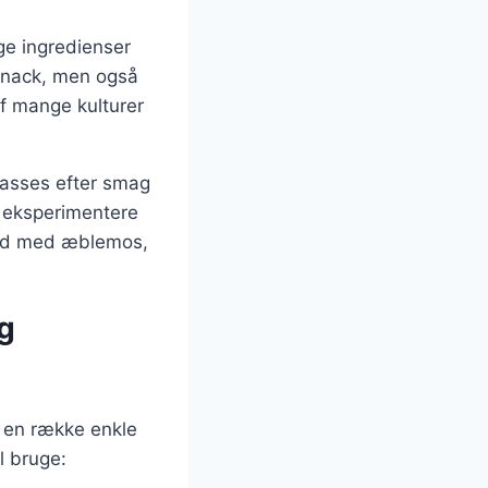
ige ingredienser
snack, men også
f mange kulturer
lpasses efter smag
at eksperimentere
rød med æblemos,
g
 en række enkle
l bruge: