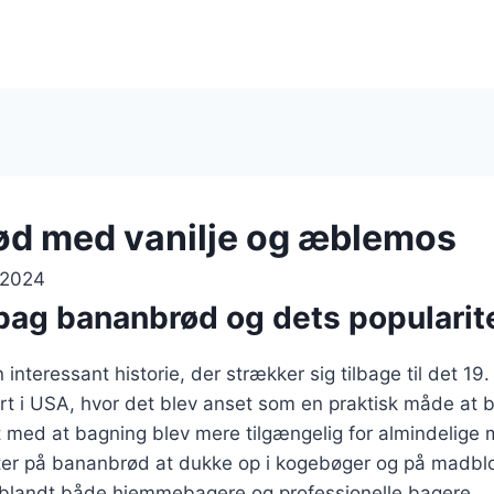
d med vanilje og æblemos
 2024
 bag bananbrød og dets popularit
interessant historie, der strækker sig tilbage til det 19
ært i USA, hvor det blev anset som en praktisk måde at
t med at bagning blev mere tilgængelig for almindelige
ter på bananbrød at dukke op i kogebøger og på madblo
it blandt både hjemmebagere og professionelle bagere.