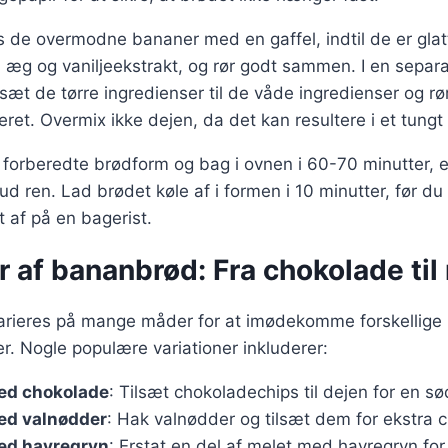
os de overmodne bananer med en gaffel, indtil de er glat
æg og vaniljeekstrakt, og rør godt sammen. I en separa
lsæt de tørre ingredienser til de våde ingredienser og rør f
eret. Overmix ikke dejen, da det kan resultere i et tungt
forberedte brødform og bag i ovnen i 60-70 minutter, ell
d ren. Lad brødet køle af i formen i 10 minutter, før du 
t af på en bagerist.
r af bananbrød: Fra chokolade til
rieres på mange måder for at imødekomme forskellige
. Nogle populære variationer inkluderer:
ed chokolade
: Tilsæt chokoladechips til dejen for en sø
ed valnødder
: Hak valnødder og tilsæt dem for ekstra c
ed havregryn
: Erstat en del af melet med havregryn fo