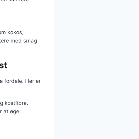
som kokos,
entere med smag
.
st
 fordele. Her er
g kostfibre.
r at øge