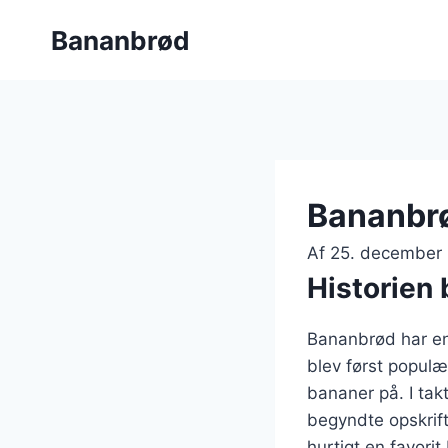
Fortsæt
Bananbrød
til
indhold
Bananbrø
Af
25. december
Historien
Bananbrød har en 
blev først popul
bananer på. I tak
begyndte opskrif
hurtigt en favor