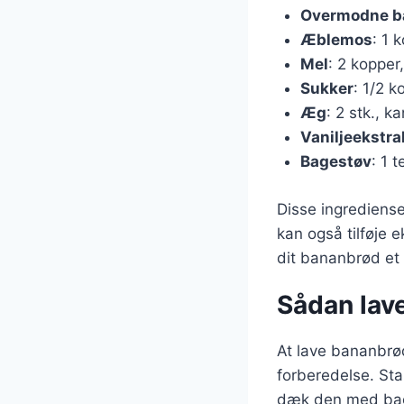
Overmodne b
Æblemos
: 1 
Mel
: 2 kopper,
Sukker
: 1/2 k
Æg
: 2 stk., 
Vaniljeekstra
Bagestøv
: 1 
Disse ingrediense
kan også tilføje 
dit bananbrød et 
Sådan lav
At lave bananbrø
forberedelse. Sta
dæk den med bagep