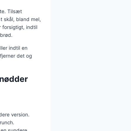
te. Tilsæt
t skål, bland mel,
orsigtigt, indtil
 brød.
er indtil en
fjerner det og
 nødder
dere version.
runch.
r en sundere