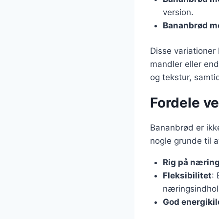
version.
Bananbrød m
Disse variationer
mandler eller en
og tekstur, samti
Fordele ve
Bananbrød er ikk
nogle grunde til a
Rig på næring
Fleksibilitet
:
næringsindhol
God energikil