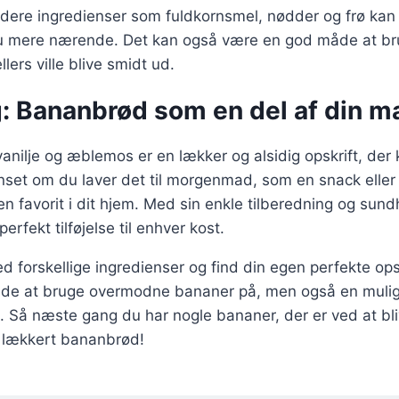
dere ingredienser som fuldkornsmel, nødder og frø kan 
 mere nærende. Det kan også være en god måde at b
lers ville blive smidt ud.
g: Bananbrød som en del af din m
ilje og æblemos er en lækker og alsidig opskrift, der ka
et om du laver det til morgenmad, som en snack eller ti
e en favorit i dit hjem. Med sin enkle tilberedning og s
erfekt tilføjelse til enhver kost.
 forskellige ingredienser og find din egen perfekte op
åde at bruge overmodne bananer på, men også en mulig
t. Så næste gang du har nogle bananer, der er ved at bl
t lækkert bananbrød!