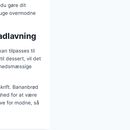
du gøre dit
ruge overmodne
adlavning
n tilpasses til
l dessert, vil det
undhedsmæssige
skrift. Bananbrød
hed for at være
ive for modne, så