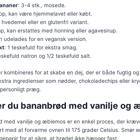
ananer
: 3-4 stk., mosede.
kop, kan være hjemmelavet eller købt.
 hvedemel eller en glutenfri variant.
op, kan erstattes med honning eller agavesirup.
kan udelades for en vegansk version.
kt
: 1 teskefuld for ekstra smag.
teskefuld natron og 1/2 teskefuld salt.
r kombineres for at skabe en dej, der er både fugtig o
ekstra ingredienser som nødder, chokoladechips eller kryd
personligt præg.
er du bananbrød med vanilje og
d med vanilje og æblemos er en enkel proces, der kræve
rt med at forvarme ovnen til 175 grader Celsius. Smør e
apir for at sikre, at brødet ikke hænger fast.