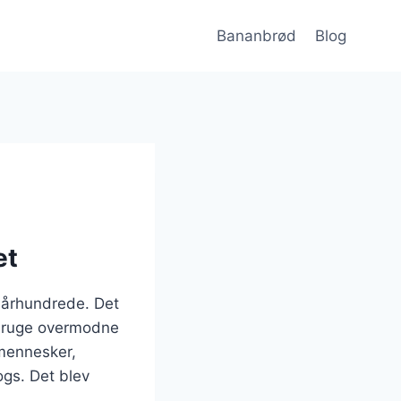
Bananbrød
Blog
et
. århundrede. Det
 bruge overmodne
 mennesker,
gs. Det blev