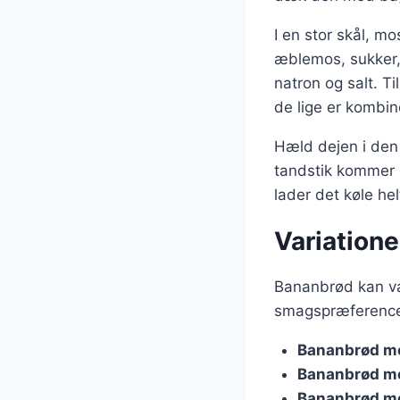
I en stor skål, m
æblemos, sukker, 
natron og salt. Ti
de lige er kombin
Hæld dejen i den 
tandstik kommer u
lader det køle hel
Variatione
Bananbrød kan va
smagspræferencer
Bananbrød m
Bananbrød m
Bananbrød m