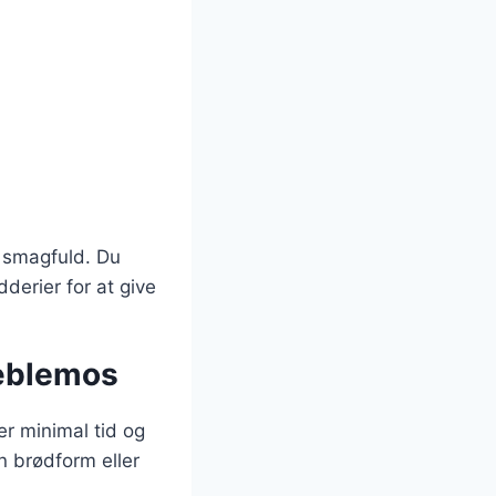
g smagfuld. Du
derier for at give
 æblemos
r minimal tid og
n brødform eller