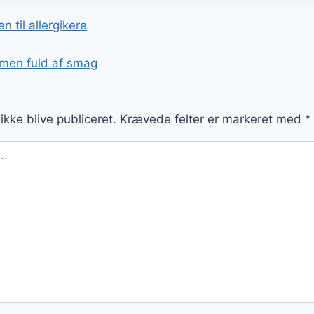
gation
 til allergikere
men fuld af smag
ikke blive publiceret.
Krævede felter er markeret med
*