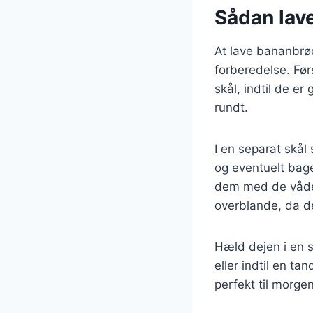
Sådan lav
At lave bananbrø
forberedelse. Fø
skål, indtil de er
rundt.
I en separat skål
og eventuelt bage
dem med de våde i
overblande, da de
Hæld dejen i en s
eller indtil en ta
perfekt til morge