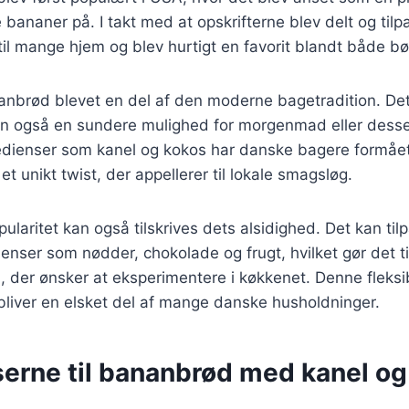
ananer på. I takt med at opskrifterne blev delt og tilp
il mange hjem og blev hurtigt en favorit blandt både b
anbrød blevet en del af den moderne bagetradition. Det
n også en sundere mulighed for morgenmad eller dess
gredienser som kanel og kokos har danske bagere formåe
 et unikt twist, der appellerer til lokale smagsløg.
laritet kan også tilskrives dets alsidighed. Det kan ti
ienser som nødder, chokolade og frugt, hvilket gør det ti
 der ønsker at eksperimentere i køkkenet. Denne fleksibil
bliver en elsket del af mange danske husholdninger.
serne til bananbrød med kanel og