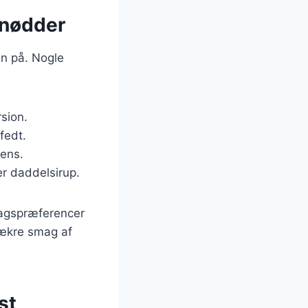
 nødder
en på. Nogle
sion.
fedt.
tens.
er daddelsirup.
smagspræferencer
lækre smag af
st