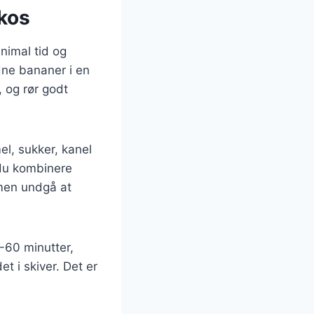
kos
nimal tid og
dne bananer i en
, og rør godt
el, sukker, kanel
 du kombinere
 men undgå at
-60 minutter,
t i skiver. Det er