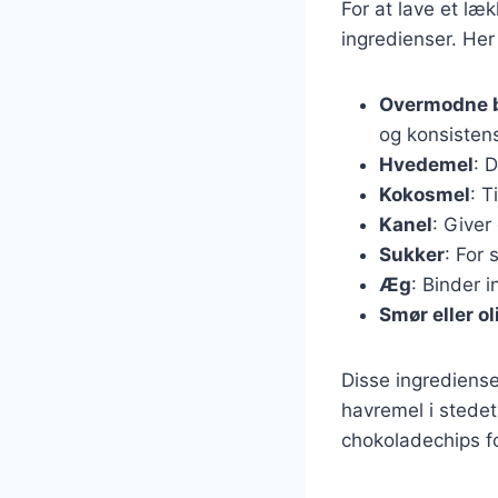
For at lave et l
ingredienser. Her
Overmodne 
og konsisten
Hvedemel
: 
Kokosmel
: T
Kanel
: Give
Sukker
: For
Æg
: Binder 
Smør eller ol
Disse ingrediense
havremel i stedet
chokoladechips fo