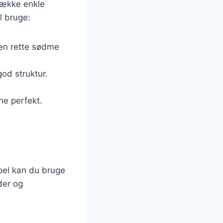
række enkle
l bruge:
den rette sødme
god struktur.
ne perfekt.
pel kan du bruge
der og