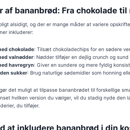
r af bananbrød: Fra chokolade til
ligt alsidigt, og der er mange måder at variere opskrift
ner inkluderer:
med chokolade
: Tilsæt chokoladechips for en sødere ver
ed valnødder
: Nødder tilføjer en dejlig crunch og sund 
med havregryn
: Giver en sundere og mere fyldig konsis
den sukker
: Brug naturlige sødemidler som honning ell
 gør det muligt at tilpasse bananbrødet til forskellige 
set hvilken version du vælger, vil du stadig nyde den 
rier, du tilføjer.
d at inkludere bananbrød i din ko