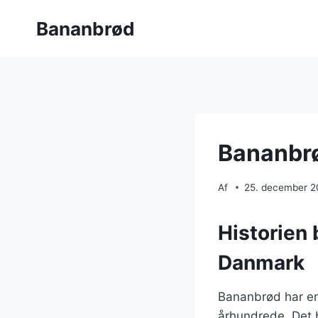
Fortsæt
Bananbrød
til
indhold
Bananbrø
Af
25. december 
Historien 
Danmark
Bananbrød har en l
århundrede. Det b