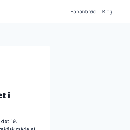
Bananbrød
Blog
t i
 det 19.
raktisk måde at