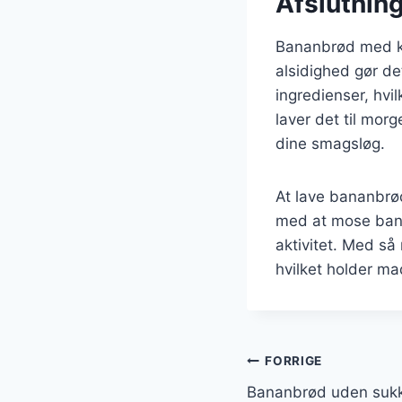
Afslutnin
Bananbrød med kan
alsidighed gør de
ingredienser, hvi
laver det til mor
dine smagsløg.
At lave bananbrød
med at mose banan
aktivitet. Med så
hvilket holder m
Indlægsnavi
FORRIGE
Bananbrød uden sukke