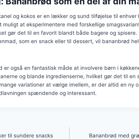
g: Bananbrød som en del af din m
el og kokos er en lækker og sund tilføjelse til enhver 
t muligt at eksperimentere med forskellige smagsvarian
lket gør det til en favorit blandt både bagere og spiser
genmad, som en snack eller til dessert, vil bananbrød he
 er også en fantastisk måde at involvere børn i køkken
erne og blande ingredienserne, hvilket gør det til en s
 mange variationer at vælge imellem, er der altid en ny op
adlavningen spændende og interessant.
gation
r til sundere snacks
Bananbrød med græs