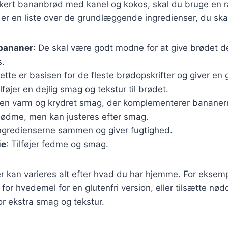
ækkert bananbrød med kanel og kokos, skal du bruge en 
 er en liste over de grundlæggende ingredienser, du ska
bananer
: De skal være godt modne for at give brødet 
s.
Dette er basisen for de fleste brødopskrifter og giver en 
ilføjer en dejlig smag og tekstur til brødet.
r en varm og krydret smag, der komplementerer bananer
 sødme, men kan justeres efter smag.
ingredienserne sammen og giver fugtighed.
ie
: Tilføjer fedme og smag.
r kan varieres alt efter hvad du har hjemme. For eksem
 for hvedemel for en glutenfri version, eller tilsætte nød
r ekstra smag og tekstur.