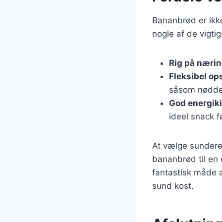
Bananbrød er ikk
nogle af de vigti
Rig på nærin
Fleksibel ops
såsom nødder,
God energiki
ideel snack fø
At vælge sundere 
bananbrød til en 
fantastisk måde a
sund kost.