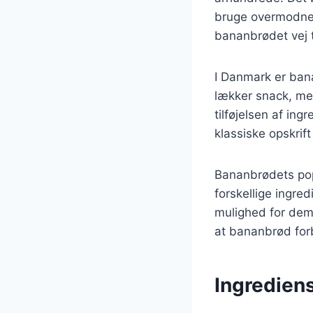
bruge overmodne b
bananbrødet vej t
I Danmark er ban
lækker snack, me
tilføjelsen af in
klassiske opskrift
Bananbrødets popu
forskellige ingred
mulighed for dem,
at bananbrød for
Ingredien