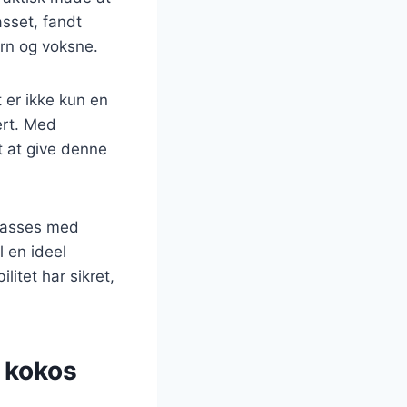
asset, fandt
ørn og voksne.
 er ikke kun en
ert. Med
t at give denne
lpasses med
l en ideel
itet har sikret,
 kokos