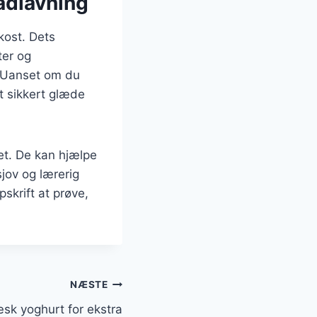
adlavning
kost. Dets
ter og
e. Uanset om du
lt sikkert glæde
et. De kan hjælpe
jov og lærerig
skrift at prøve,
NÆSTE
k yoghurt for ekstra