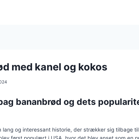
d med kanel og kokos
2024
bag bananbrød og dets popularite
ang og interessant historie, der strækker sig tilbage til
lev først populært i USA, hvor det blev anset som en p