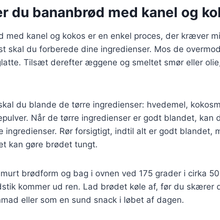
er du bananbrød med kanel og ko
d med kanel og kokos er en enkel proces, der kræver mi
rst skal du forberede dine ingredienser. Mos de overmo
 glatte. Tilsæt derefter æggene og smeltet smør eller olie
 skal du blande de tørre ingredienser: hvedemel, kokosm
pulver. Når de tørre ingredienser er godt blandet, kan
ngredienser. Rør forsigtigt, indtil alt er godt blandet,
t kan gøre brødet tungt.
murt brødform og bag i ovnen ved 175 grader i cirka 50
ndstik kommer ud ren. Lad brødet køle af, før du skærer de
nmad eller som en sund snack i løbet af dagen.