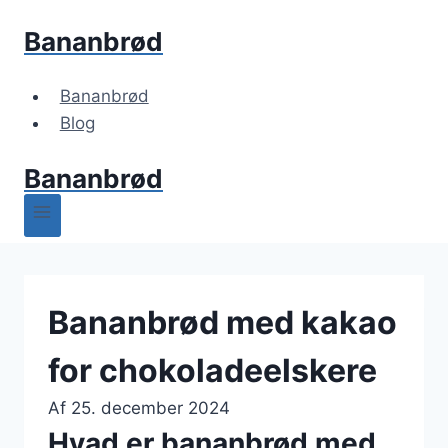
Fortsæt
Bananbrød
til
indhold
Bananbrød
Blog
Bananbrød
Bananbrød med kakao
for chokoladeelskere
Af
25. december 2024
Hvad er bananbrød med