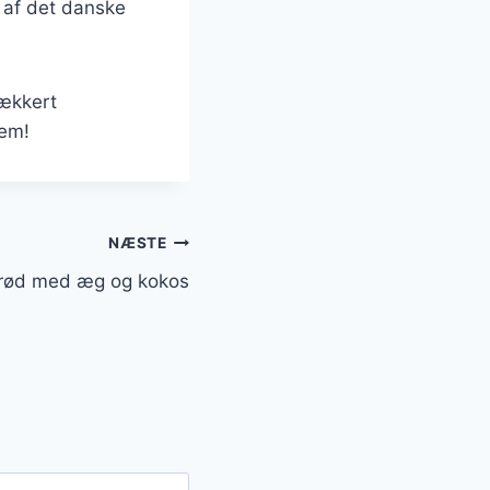
 af det danske
lækkert
jem!
NÆSTE
rød med æg og kokos