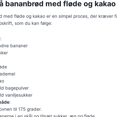
på bananbrød med fløde og kakao
 med fløde og kakao er en simpel proces, der kræver få
skrift, som du kan følge:
r
:
odne bananer
kker
løde
vedemel
ao
uld bagepulver
ld vaniljesukker
måde
:
vnen til 175 grader.
nerne i en skål og tilsæt sukker, æg og fløde.