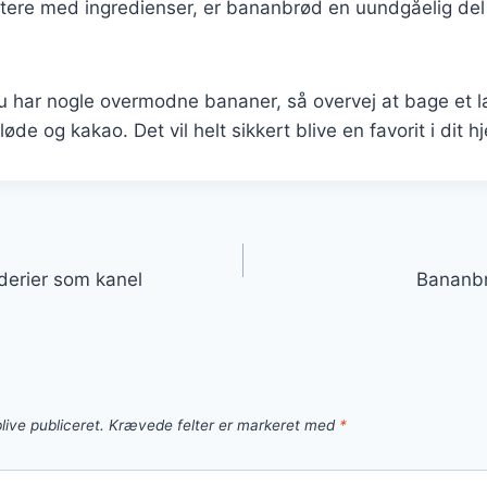
ntere med ingredienser, er bananbrød en uundgåelig del
 har nogle overmodne bananer, så overvej at bage et 
e og kakao. Det vil helt sikkert blive en favorit i dit h
gation
erier som kanel
Bananb
live publiceret.
Krævede felter er markeret med
*