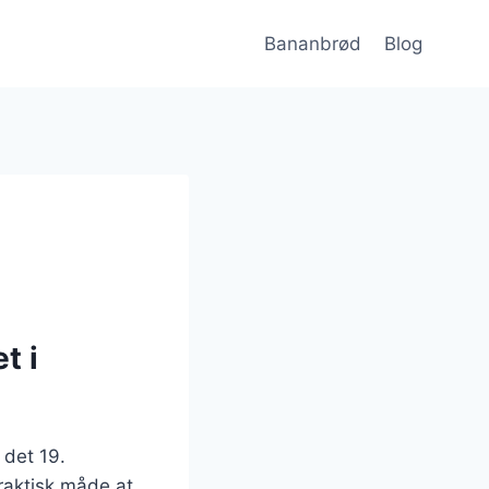
Bananbrød
Blog
t i
 det 19.
raktisk måde at