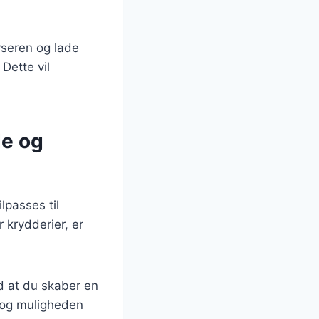
yseren og lade
Dette vil
de og
lpasses til
krydderier, er
d at du skaber en
og muligheden