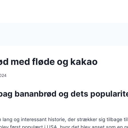
d med fløde og kakao
2024
bag bananbrød og dets popularite
ang og interessant historie, der strækker sig tilbage til
lev først populært i USA, hvor det blev anset som en p