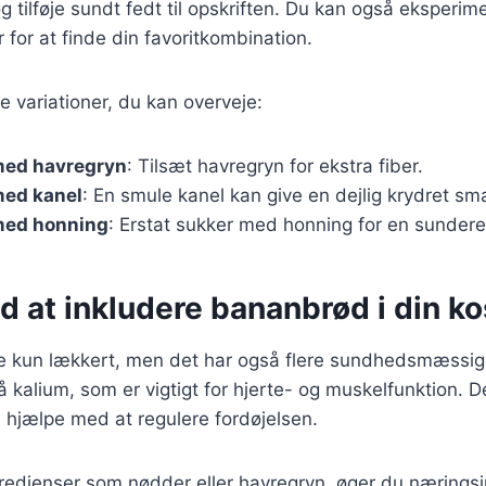
og tilføje sundt fedt til opskriften. Du kan også eksperi
 for at finde din favoritkombination.
e variationer, du kan overveje:
med havregryn
: Tilsæt havregryn for ekstra fiber.
ed kanel
: En smule kanel kan give en dejlig krydret sm
med honning
: Erstat sukker med honning for en sunder
d at inkludere bananbrød i din ko
e kun lækkert, men det har også flere sundhedsmæssige
å kalium, som er vigtigt for hjerte- og muskelfunktion. 
n hjælpe med at regulere fordøjelsen.
ngredienser som nødder eller havregryn, øger du nærings