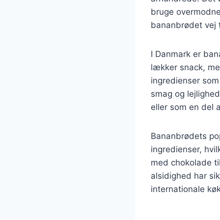
bruge overmodne b
bananbrødet vej t
I Danmark er ban
lækker snack, men 
ingredienser som 
smag og lejlighed
eller som en del
Bananbrødets popu
ingredienser, hvi
med chokolade ti
alsidighed har si
internationale kø