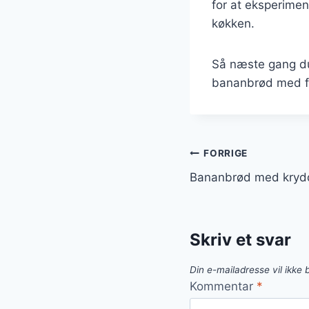
for at eksperime
køkken.
Så næste gang du
bananbrød med flød
Indlægsnavi
FORRIGE
Bananbrød med krydd
Skriv et svar
Din e-mailadresse vil ikke b
Kommentar
*