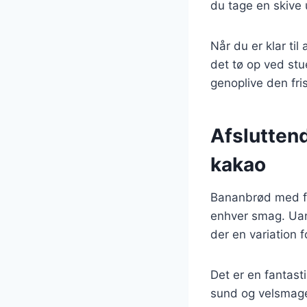
du tage en skive u
Når du er klar ti
det tø op ved stu
genoplive den fr
Afslutten
kakao
Bananbrød med flø
enhver smag. Uan
der en variation fo
Det er en fantas
sund og velsmag