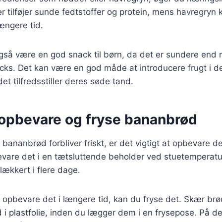
r tilføjer sunde fedtstoffer og protein, mens havregryn k
ængere tid.
så være en god snack til børn, da det er sundere end
ks. Det kan være en god måde at introducere frugt i de
et tilfredsstiller deres søde tand.
t opbevare og fryse bananbrød
it bananbrød forbliver friskt, er det vigtigt at opbevare d
vare det i en tætsluttende beholder ved stuetemperatur
lækkert i flere dage.
 opbevare det i længere tid, kan du fryse det. Skær brød
d i plastfolie, inden du lægger dem i en frysepose. På