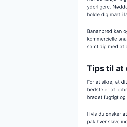
yderligere. Nødde
holde dig mæt i l
Bananbrød kan og
kommercielle snac
samtidig med at d
Tips til a
For at sikre, at d
bedste er at opbe
brødet fugtigt og 
Hvis du ønsker at
pak hver skive in