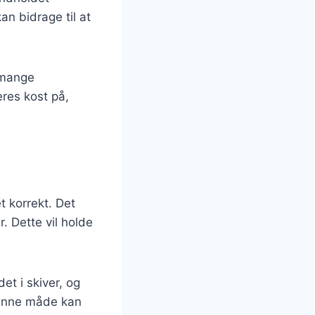
an bidrage til at
 mange
res kost på,
et korrekt. Det
. Dette vil holde
et i skiver, og
 denne måde kan