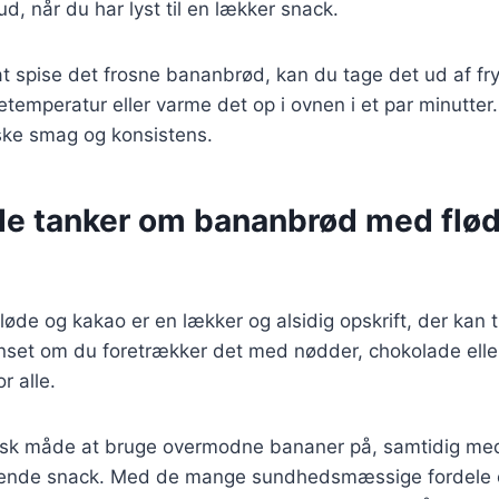
d, når du har lyst til en lækker snack.
l at spise det frosne bananbrød, kan du tage det ud af fr
etemperatur eller varme det op i ovnen i et par minutter. 
iske smag og konsistens.
de tanker om bananbrød med flø
de og kakao er en lækker og alsidig opskrift, der kan ti
set om du foretrækker det med nødder, chokolade eller 
r alle.
tisk måde at bruge overmodne bananer på, samtidig me
ende snack. Med de mange sundhedsmæssige fordele 