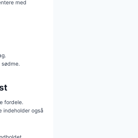
mentere med
ag.
e sødme.
st
 fordele.
De indeholder også
indholdet