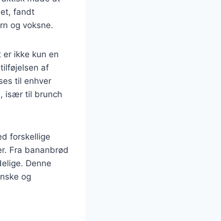
et, fandt
ørn og voksne.
 er ikke kun en
ilføjelsen af
es til enhver
 især til brunch
d forskellige
er. Fra bananbrød
elige. Denne
anske og