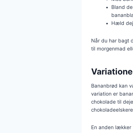
Bland de
bananbla
Hæld dej
Når du har bagt d
til morgenmad ell
Variatione
Bananbrød kan var
variation er bana
chokolade til deje
chokoladeelskere
En anden lækker 