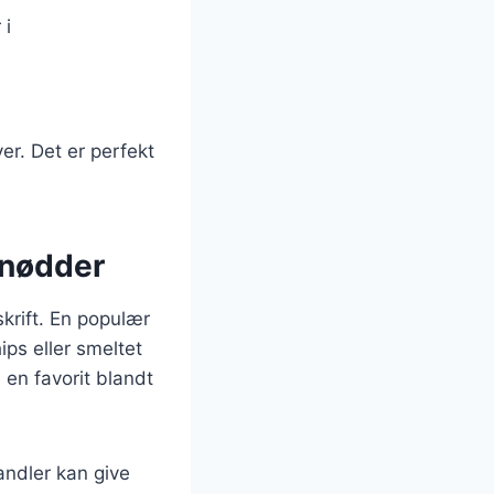
 i
er. Det er perfekt
 nødder
krift. En populær
ps eller smeltet
l en favorit blandt
ndler kan give