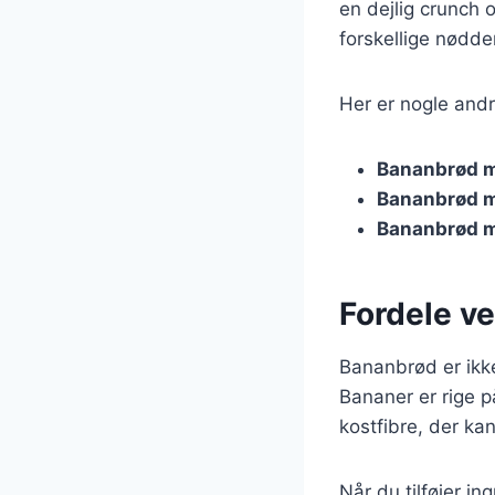
en dejlig crunch 
forskellige nødder
Her er nogle andr
Bananbrød 
Bananbrød m
Bananbrød 
Fordele ve
Bananbrød er ikk
Bananer er rige p
kostfibre, der ka
Når du tilføjer i