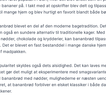
ananer på. I takt med at opskrifter blev delt og tilpass
il mange hjem og blev hurtigt en favorit blandt både b
anbrød blevet en del af den moderne bagetradition. Det
også en sundere alternativ til traditionelle kager. Med t
nødder, chokolade og krydderier, kan bananbrød tilpass
. Det er blevet en fast bestanddel i mange danske hjem,
 af madpakken.
laritet skyldes også dets alsidighed. Det kan laves me
lket gør det muligt at eksperimentere med smagsvariant
l bananbrød med nødder, mulighederne er næsten uend
kret, at bananbrød forbliver en elsket klassiker i både d
kkener.