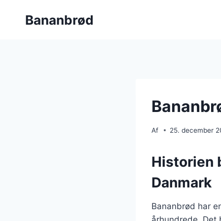
Fortsæt
Bananbrød
til
indhold
Bananbrø
Af
25. december 
Historien 
Danmark
Bananbrød har en l
århundrede. Det b