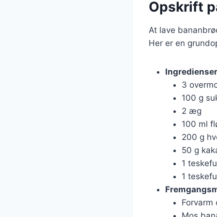
Opskrift 
At lave bananbrød
Her er en grundop
Ingrediense
3 overm
100 g su
2 æg
100 ml f
200 g h
50 g kak
1 teskef
1 teskefu
Fremgangs
Forvarm o
Mos bana