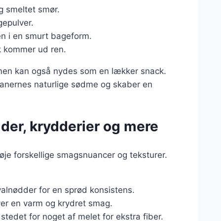
g smeltet smør.
gepulver.
en i en smurt bageform.
tik kommer ud ren.
 men kan også nydes som en lækker snack.
nernes naturlige sødme og skaber en
der, krydderier og mere
øje forskellige smagsnuancer og teksturer.
valnødder for en sprød konsistens.
iver en varm og krydret smag.
 stedet for noget af melet for ekstra fiber.