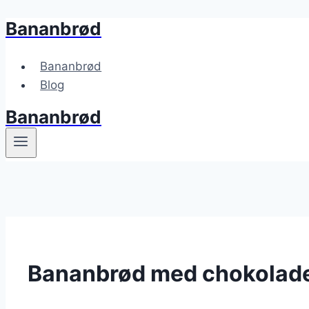
Bananbrød
Fortsæt
til
indhold
Bananbrød
Blog
Bananbrød
Bananbrød med chokolade 