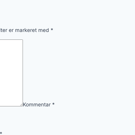
lter er markeret med
*
Kommentar
*
*